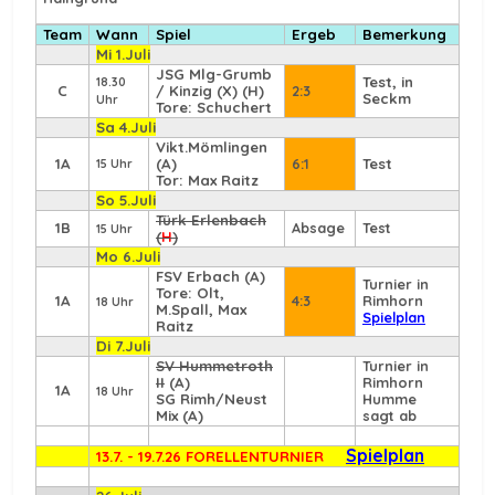
Team
Wann
Spiel
Ergeb
Bemerkung
Mi 1.Juli
JSG Mlg-Grumb
Test, in
18.30
C
/ Kinzig (X) (H)
2:3
Seckm
Uhr
Tore: Schuchert
Sa 4.Juli
Vikt.Mömlingen
1A
(A)
6:1
Test
15 Uhr
Tor: Max Raitz
So 5.Juli
Türk Erlenbach
1B
Absage
Test
15 Uhr
(
H
)
Mo 6.Juli
FSV Erbach
(A)
Turnier in
Tore: Olt,
1A
4:3
Rimhorn
18 Uhr
M.Spall, Max
Spielplan
Raitz
Di 7.Juli
SV Hummetroth
Turnier in
II
(A)
Rimhorn
1A
18 Uhr
SG Rimh/Neust
Humme
Mix (A)
sagt ab
Spielplan
13.7. - 19.7.26 FORELLENTURNIER