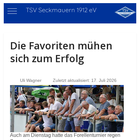
TSV Seckmauern 1912 eV
Mobile Menu Toggle
Die Favoriten mühen
sich zum Erfolg
Uli Wagner
Zuletzt aktualisiert: 17. Juli 2026
Auch am Dienstag hatte das Forellenturnier regen