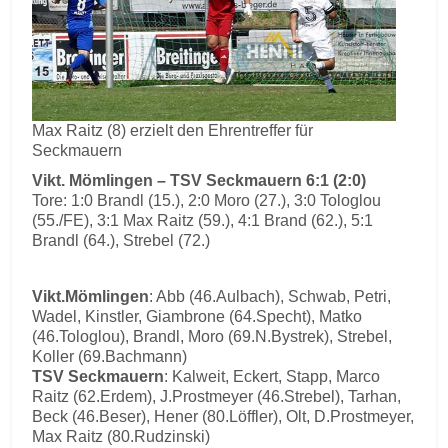
Max Raitz (8) erzielt den Ehrentreffer für
Seckmauern
Vikt. Mömlingen – TSV Seckmauern 6:1 (2:0)
Tore: 1:0 Brandl (15.), 2:0 Moro (27.), 3:0 Tologlou
(55./FE), 3:1 Max Raitz (59.), 4:1 Brand (62.), 5:1
Brandl (64.), Strebel (72.)
Vikt.Mömlingen
: Abb (46.Aulbach), Schwab, Petri,
Wadel, Kinstler, Giambrone (64.Specht), Matko
(46.Tologlou), Brandl, Moro (69.N.Bystrek), Strebel,
Koller (69.Bachmann)
TSV Seckmauern
: Kalweit, Eckert, Stapp, Marco
Raitz (62.Erdem), J.Prostmeyer (46.Strebel), Tarhan,
Beck (46.Beser), Hener (80.Löffler), Olt, D.Prostmeyer,
Max Raitz (80.Rudzinski)