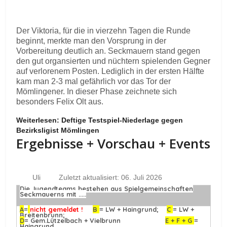
Der Viktoria, für die in vierzehn Tagen die Runde
beginnt, merkte man den Vorsprung in der
Vorbereitung deutlich an. Seckmauern stand gegen
den gut organsierten und nüchtern spielenden Gegner
auf verlorenem Posten. Lediglich in der ersten Hälfte
kam man 2-3 mal gefährlich vor das Tor der
Mömlingener. In dieser Phase zeichnete sich
besonders Felix Olt aus.
Weiterlesen: Deftige Testspiel-Niederlage gegen
Bezirksligist Mömlingen
Ergebnisse + Vorschau + Events
Uli
Zuletzt aktualisiert: 06. Juli 2026
Die Jugendteams bestehen aus Spielgemeinschaften
Seckmauerns mit .....
A
=
nicht gemeldet !
B
= LW + Haingrund;
C
= LW +
Breitenbrunn;
D
= Gem.Lützelbach + Vielbrunn
E + F + G
=
Haingrund