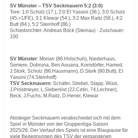
SV Münster – TSV Seckmauern 5:2 (3:0)
Tore: 1:0 Scholz (17.), 2:0 El Yassini (36.), 3:0 Scholz
(45.+1/FE), 3:1 Klewar (54.), 3:2 Max Raitz (58.), 4:2
Butt (84.), 5:2 Steinhoff (86.)
Schiedsrichter: Andreas Böck (Steinau) - Zuschauer:
100
SV Münster
: Morian (86.Holschuh), Niederhaus,
Semere, Dobruna, Ben Aouana, Korndörfer, Hamed,
J.Stork, Scholz (86.Hausmann), D.Stork (80.Butt), El
Yassini (74.Steinhoff)
TSV Seckmauern
: Schäfer, Strebel, Stapp, Wüst,
J.Prostmeyer, L.Siebenlist (22.Cetin, 74.Lechner),
Beck, J.Fuchs, M.Raitz, D.Hener, Klewar
Absteiger Seckmauern verabschiedet sich mit dem
Spiel in Münster von der Gruppenliga-Saison
2025/26. Der Verlauf des Spiels ist eine Blaupause für
viele Begegnungen des TSV der vergangenen