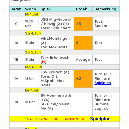
Team
Wann
Spiel
Ergeb
Bemerkung
Mi 1.Juli
JSG Mlg-Grumb
Test, in
18.30
C
/ Kinzig (X) (H)
2:3
Seckm
Uhr
Tore: Schuchert
Sa 4.Juli
Vikt.Mömlingen
1A
(A)
6:1
Test
15 Uhr
Tor: Max Raitz
So 5.Juli
Türk Erlenbach
1B
Absage
Test
15 Uhr
(
H
)
Mo 6.Juli
FSV Erbach
(A)
Turnier in
Tore: Olt,
1A
4:3
Rimhorn
18 Uhr
M.Spall, Max
Spielplan
Raitz
Di 7.Juli
SV Hummetroth
Turnier in
II
(A)
Rimhorn
1A
18 Uhr
SG Rimh/Neust
Humme
Mix (A)
sagt ab
Spielplan
13.7. - 19.7.26 FORELLENTURNIER