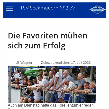
TSV Seckmauern 1912 eV
Mobile Menu Toggle
Die Favoriten mühen
sich zum Erfolg
Uli Wagner
Zuletzt aktualisiert: 17. Juli 2026
Auch am Dienstag hatte das Forellenturnier regen