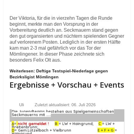
Der Viktoria, für die in vierzehn Tagen die Runde
beginnt, merkte man den Vorsprung in der
Vorbereitung deutlich an. Seckmauern stand gegen
den gut organsierten und nüchtern spielenden Gegner
auf verlorenem Posten. Lediglich in der ersten Hälfte
kam man 2-3 mal gefährlich vor das Tor der
Mömlingener. In dieser Phase zeichnete sich
besonders Felix Olt aus.
Weiterlesen: Deftige Testspiel-Niederlage gegen
Bezirksligist Mömlingen
Ergebnisse + Vorschau + Events
Uli
Zuletzt aktualisiert: 06. Juli 2026
Die Jugendteams bestehen aus Spielgemeinschaften
Seckmauerns mit .....
A
=
nicht gemeldet !
B
= LW + Haingrund;
C
= LW +
Breitenbrunn;
D
= Gem.Lützelbach + Vielbrunn
E + F + G
=
Haingrund