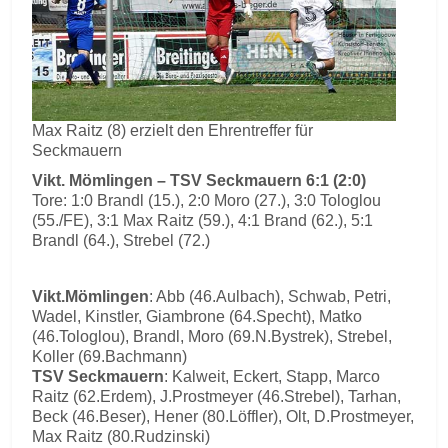
Max Raitz (8) erzielt den Ehrentreffer für
Seckmauern
Vikt. Mömlingen – TSV Seckmauern 6:1 (2:0)
Tore: 1:0 Brandl (15.), 2:0 Moro (27.), 3:0 Tologlou
(55./FE), 3:1 Max Raitz (59.), 4:1 Brand (62.), 5:1
Brandl (64.), Strebel (72.)
Vikt.Mömlingen
: Abb (46.Aulbach), Schwab, Petri,
Wadel, Kinstler, Giambrone (64.Specht), Matko
(46.Tologlou), Brandl, Moro (69.N.Bystrek), Strebel,
Koller (69.Bachmann)
TSV Seckmauern
: Kalweit, Eckert, Stapp, Marco
Raitz (62.Erdem), J.Prostmeyer (46.Strebel), Tarhan,
Beck (46.Beser), Hener (80.Löffler), Olt, D.Prostmeyer,
Max Raitz (80.Rudzinski)