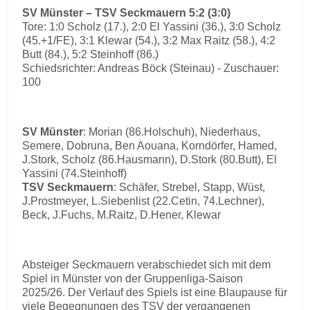
SV Münster – TSV Seckmauern 5:2 (3:0)
Tore: 1:0 Scholz (17.), 2:0 El Yassini (36.), 3:0 Scholz
(45.+1/FE), 3:1 Klewar (54.), 3:2 Max Raitz (58.), 4:2
Butt (84.), 5:2 Steinhoff (86.)
Schiedsrichter: Andreas Böck (Steinau) - Zuschauer:
100
SV Münster
: Morian (86.Holschuh), Niederhaus,
Semere, Dobruna, Ben Aouana, Korndörfer, Hamed,
J.Stork, Scholz (86.Hausmann), D.Stork (80.Butt), El
Yassini (74.Steinhoff)
TSV Seckmauern
: Schäfer, Strebel, Stapp, Wüst,
J.Prostmeyer, L.Siebenlist (22.Cetin, 74.Lechner),
Beck, J.Fuchs, M.Raitz, D.Hener, Klewar
Absteiger Seckmauern verabschiedet sich mit dem
Spiel in Münster von der Gruppenliga-Saison
2025/26. Der Verlauf des Spiels ist eine Blaupause für
viele Begegnungen des TSV der vergangenen