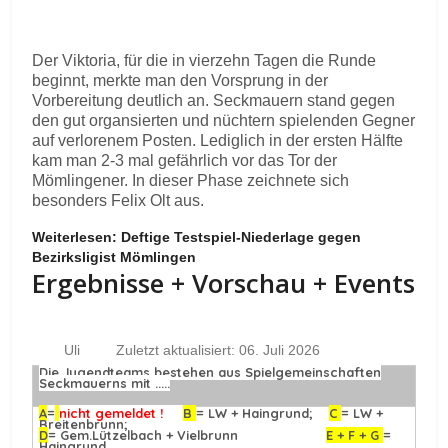
Der Viktoria, für die in vierzehn Tagen die Runde
beginnt, merkte man den Vorsprung in der
Vorbereitung deutlich an. Seckmauern stand gegen
den gut organsierten und nüchtern spielenden Gegner
auf verlorenem Posten. Lediglich in der ersten Hälfte
kam man 2-3 mal gefährlich vor das Tor der
Mömlingener. In dieser Phase zeichnete sich
besonders Felix Olt aus.
Weiterlesen: Deftige Testspiel-Niederlage gegen
Bezirksligist Mömlingen
Ergebnisse + Vorschau + Events
Uli
Zuletzt aktualisiert: 06. Juli 2026
Die Jugendteams bestehen aus Spielgemeinschaften
Seckmauerns mit .....
A
=
nicht gemeldet !
B
= LW + Haingrund;
C
= LW +
Breitenbrunn;
D
= Gem.Lützelbach + Vielbrunn
E + F + G
=
Haingrund