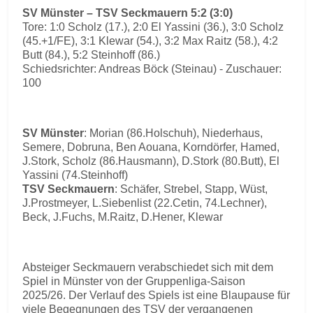
SV Münster – TSV Seckmauern 5:2 (3:0)
Tore: 1:0 Scholz (17.), 2:0 El Yassini (36.), 3:0 Scholz
(45.+1/FE), 3:1 Klewar (54.), 3:2 Max Raitz (58.), 4:2
Butt (84.), 5:2 Steinhoff (86.)
Schiedsrichter: Andreas Böck (Steinau) - Zuschauer:
100
SV Münster
: Morian (86.Holschuh), Niederhaus,
Semere, Dobruna, Ben Aouana, Korndörfer, Hamed,
J.Stork, Scholz (86.Hausmann), D.Stork (80.Butt), El
Yassini (74.Steinhoff)
TSV Seckmauern
: Schäfer, Strebel, Stapp, Wüst,
J.Prostmeyer, L.Siebenlist (22.Cetin, 74.Lechner),
Beck, J.Fuchs, M.Raitz, D.Hener, Klewar
Absteiger Seckmauern verabschiedet sich mit dem
Spiel in Münster von der Gruppenliga-Saison
2025/26. Der Verlauf des Spiels ist eine Blaupause für
viele Begegnungen des TSV der vergangenen