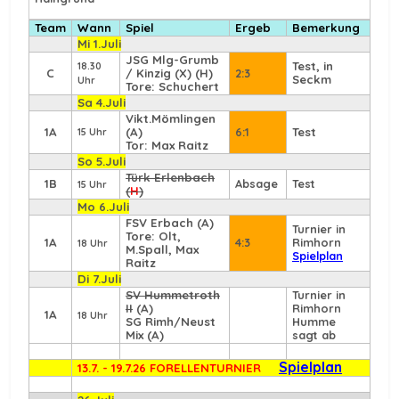
Team
Wann
Spiel
Ergeb
Bemerkung
Mi 1.Juli
JSG Mlg-Grumb
Test, in
18.30
C
/ Kinzig (X) (H)
2:3
Seckm
Uhr
Tore: Schuchert
Sa 4.Juli
Vikt.Mömlingen
1A
(A)
6:1
Test
15 Uhr
Tor: Max Raitz
So 5.Juli
Türk Erlenbach
1B
Absage
Test
15 Uhr
(
H
)
Mo 6.Juli
FSV Erbach
(A)
Turnier in
Tore: Olt,
1A
4:3
Rimhorn
18 Uhr
M.Spall, Max
Spielplan
Raitz
Di 7.Juli
SV Hummetroth
Turnier in
II
(A)
Rimhorn
1A
18 Uhr
SG Rimh/Neust
Humme
Mix (A)
sagt ab
Spielplan
13.7. - 19.7.26 FORELLENTURNIER