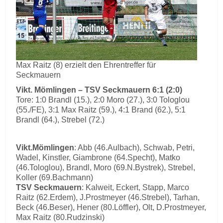
Max Raitz (8) erzielt den Ehrentreffer für
Seckmauern
Vikt. Mömlingen – TSV Seckmauern 6:1 (2:0)
Tore: 1:0 Brandl (15.), 2:0 Moro (27.), 3:0 Tologlou
(55./FE), 3:1 Max Raitz (59.), 4:1 Brand (62.), 5:1
Brandl (64.), Strebel (72.)
Vikt.Mömlingen
: Abb (46.Aulbach), Schwab, Petri,
Wadel, Kinstler, Giambrone (64.Specht), Matko
(46.Tologlou), Brandl, Moro (69.N.Bystrek), Strebel,
Koller (69.Bachmann)
TSV Seckmauern
: Kalweit, Eckert, Stapp, Marco
Raitz (62.Erdem), J.Prostmeyer (46.Strebel), Tarhan,
Beck (46.Beser), Hener (80.Löffler), Olt, D.Prostmeyer,
Max Raitz (80.Rudzinski)