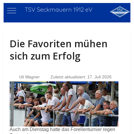
TSV Seckmauern 1912 eV
Mobile Menu Toggle
Die Favoriten mühen
sich zum Erfolg
Uli Wagner
Zuletzt aktualisiert: 17. Juli 2026
Auch am Dienstag hatte das Forellenturnier regen