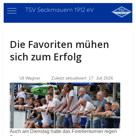
TSV Seckmauern 1912 eV
Mobile Menu Toggle
Die Favoriten mühen
sich zum Erfolg
Uli Wagner
Zuletzt aktualisiert: 17. Juli 2026
Auch am Dienstag hatte das Forellenturnier regen