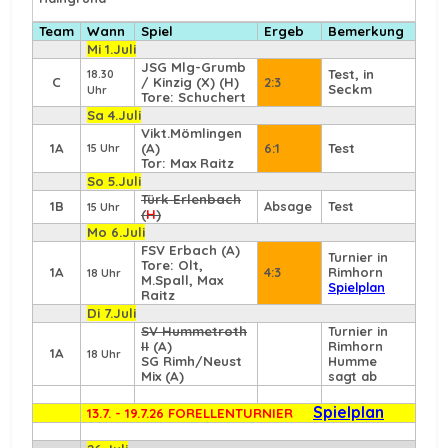
Team
Wann
Spiel
Ergeb
Bemerkung
Mi 1.Juli
JSG Mlg-Grumb
Test, in
18.30
C
/ Kinzig (X) (H)
2:3
Seckm
Uhr
Tore: Schuchert
Sa 4.Juli
Vikt.Mömlingen
1A
(A)
6:1
Test
15 Uhr
Tor: Max Raitz
So 5.Juli
Türk Erlenbach
1B
Absage
Test
15 Uhr
(
H
)
Mo 6.Juli
FSV Erbach
(A)
Turnier in
Tore: Olt,
1A
4:3
Rimhorn
18 Uhr
M.Spall, Max
Spielplan
Raitz
Di 7.Juli
SV Hummetroth
Turnier in
II
(A)
Rimhorn
1A
18 Uhr
SG Rimh/Neust
Humme
Mix (A)
sagt ab
Spielplan
13.7. - 19.7.26 FORELLENTURNIER