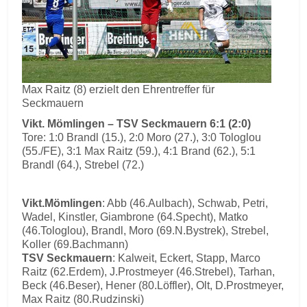
Max Raitz (8) erzielt den Ehrentreffer für
Seckmauern
Vikt. Mömlingen – TSV Seckmauern 6:1 (2:0)
Tore: 1:0 Brandl (15.), 2:0 Moro (27.), 3:0 Tologlou
(55./FE), 3:1 Max Raitz (59.), 4:1 Brand (62.), 5:1
Brandl (64.), Strebel (72.)
Vikt.Mömlingen
: Abb (46.Aulbach), Schwab, Petri,
Wadel, Kinstler, Giambrone (64.Specht), Matko
(46.Tologlou), Brandl, Moro (69.N.Bystrek), Strebel,
Koller (69.Bachmann)
TSV Seckmauern
: Kalweit, Eckert, Stapp, Marco
Raitz (62.Erdem), J.Prostmeyer (46.Strebel), Tarhan,
Beck (46.Beser), Hener (80.Löffler), Olt, D.Prostmeyer,
Max Raitz (80.Rudzinski)