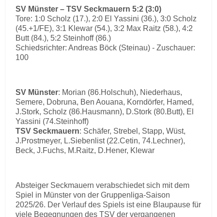
SV Münster – TSV Seckmauern 5:2 (3:0)
Tore: 1:0 Scholz (17.), 2:0 El Yassini (36.), 3:0 Scholz
(45.+1/FE), 3:1 Klewar (54.), 3:2 Max Raitz (58.), 4:2
Butt (84.), 5:2 Steinhoff (86.)
Schiedsrichter: Andreas Böck (Steinau) - Zuschauer:
100
SV Münster
: Morian (86.Holschuh), Niederhaus,
Semere, Dobruna, Ben Aouana, Korndörfer, Hamed,
J.Stork, Scholz (86.Hausmann), D.Stork (80.Butt), El
Yassini (74.Steinhoff)
TSV Seckmauern
: Schäfer, Strebel, Stapp, Wüst,
J.Prostmeyer, L.Siebenlist (22.Cetin, 74.Lechner),
Beck, J.Fuchs, M.Raitz, D.Hener, Klewar
Absteiger Seckmauern verabschiedet sich mit dem
Spiel in Münster von der Gruppenliga-Saison
2025/26. Der Verlauf des Spiels ist eine Blaupause für
viele Begegnungen des TSV der vergangenen