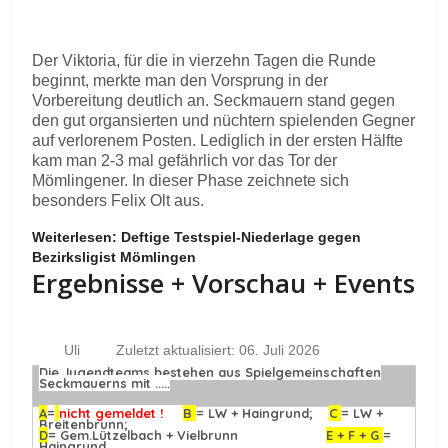
Der Viktoria, für die in vierzehn Tagen die Runde
beginnt, merkte man den Vorsprung in der
Vorbereitung deutlich an. Seckmauern stand gegen
den gut organsierten und nüchtern spielenden Gegner
auf verlorenem Posten. Lediglich in der ersten Hälfte
kam man 2-3 mal gefährlich vor das Tor der
Mömlingener. In dieser Phase zeichnete sich
besonders Felix Olt aus.
Weiterlesen: Deftige Testspiel-Niederlage gegen
Bezirksligist Mömlingen
Ergebnisse + Vorschau + Events
Uli
Zuletzt aktualisiert: 06. Juli 2026
Die Jugendteams bestehen aus Spielgemeinschaften
Seckmauerns mit .....
A
=
nicht gemeldet !
B
= LW + Haingrund;
C
= LW +
Breitenbrunn;
D
= Gem.Lützelbach + Vielbrunn
E + F + G
=
Haingrund