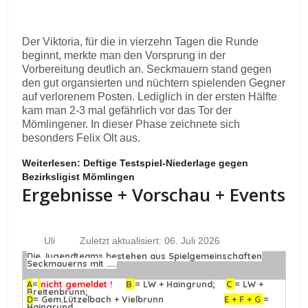
Der Viktoria, für die in vierzehn Tagen die Runde
beginnt, merkte man den Vorsprung in der
Vorbereitung deutlich an. Seckmauern stand gegen
den gut organsierten und nüchtern spielenden Gegner
auf verlorenem Posten. Lediglich in der ersten Hälfte
kam man 2-3 mal gefährlich vor das Tor der
Mömlingener. In dieser Phase zeichnete sich
besonders Felix Olt aus.
Weiterlesen: Deftige Testspiel-Niederlage gegen
Bezirksligist Mömlingen
Ergebnisse + Vorschau + Events
Uli
Zuletzt aktualisiert: 06. Juli 2026
Die Jugendteams bestehen aus Spielgemeinschaften
Seckmauerns mit .....
A
=
nicht gemeldet !
B
= LW + Haingrund;
C
= LW +
Breitenbrunn;
D
= Gem.Lützelbach + Vielbrunn
E + F + G
=
Haingrund