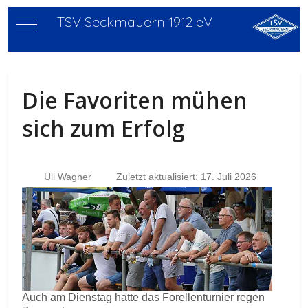
TSV Seckmauern 1912 eV
Mobile Menu Toggle
Die Favoriten mühen
sich zum Erfolg
Uli Wagner
Zuletzt aktualisiert: 17. Juli 2026
Auch am Dienstag hatte das Forellenturnier regen