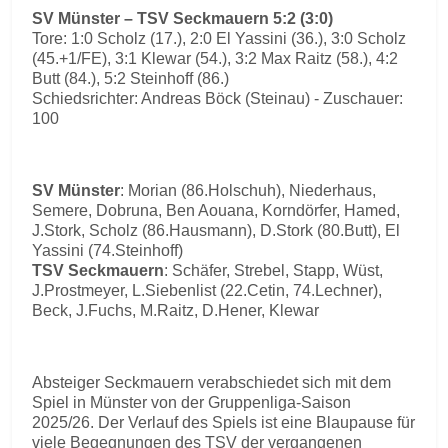
SV Münster – TSV Seckmauern 5:2 (3:0)
Tore: 1:0 Scholz (17.), 2:0 El Yassini (36.), 3:0 Scholz
(45.+1/FE), 3:1 Klewar (54.), 3:2 Max Raitz (58.), 4:2
Butt (84.), 5:2 Steinhoff (86.)
Schiedsrichter: Andreas Böck (Steinau) - Zuschauer:
100
SV Münster
: Morian (86.Holschuh), Niederhaus,
Semere, Dobruna, Ben Aouana, Korndörfer, Hamed,
J.Stork, Scholz (86.Hausmann), D.Stork (80.Butt), El
Yassini (74.Steinhoff)
TSV Seckmauern
: Schäfer, Strebel, Stapp, Wüst,
J.Prostmeyer, L.Siebenlist (22.Cetin, 74.Lechner),
Beck, J.Fuchs, M.Raitz, D.Hener, Klewar
Absteiger Seckmauern verabschiedet sich mit dem
Spiel in Münster von der Gruppenliga-Saison
2025/26. Der Verlauf des Spiels ist eine Blaupause für
viele Begegnungen des TSV der vergangenen