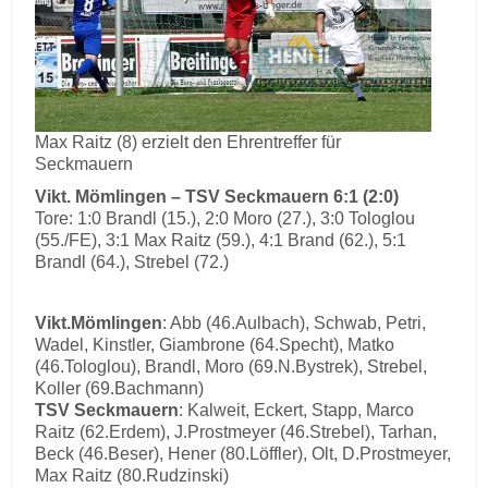
Max Raitz (8) erzielt den Ehrentreffer für
Seckmauern
Vikt. Mömlingen – TSV Seckmauern 6:1 (2:0)
Tore: 1:0 Brandl (15.), 2:0 Moro (27.), 3:0 Tologlou
(55./FE), 3:1 Max Raitz (59.), 4:1 Brand (62.), 5:1
Brandl (64.), Strebel (72.)
Vikt.Mömlingen
: Abb (46.Aulbach), Schwab, Petri,
Wadel, Kinstler, Giambrone (64.Specht), Matko
(46.Tologlou), Brandl, Moro (69.N.Bystrek), Strebel,
Koller (69.Bachmann)
TSV Seckmauern
: Kalweit, Eckert, Stapp, Marco
Raitz (62.Erdem), J.Prostmeyer (46.Strebel), Tarhan,
Beck (46.Beser), Hener (80.Löffler), Olt, D.Prostmeyer,
Max Raitz (80.Rudzinski)