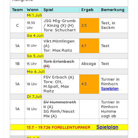
Team
Wann
Spiel
Ergeb
Bemerkung
Mi 1.Juli
JSG Mlg-Grumb
Test, in
18.30
C
/ Kinzig (X) (H)
2:3
Seckm
Uhr
Tore: Schuchert
Sa 4.Juli
Vikt.Mömlingen
1A
(A)
6:1
Test
15 Uhr
Tor: Max Raitz
So 5.Juli
Türk Erlenbach
1B
Absage
Test
15 Uhr
(
H
)
Mo 6.Juli
FSV Erbach
(A)
Turnier in
Tore: Olt,
1A
4:3
Rimhorn
18 Uhr
M.Spall, Max
Spielplan
Raitz
Di 7.Juli
SV Hummetroth
Turnier in
II
(A)
Rimhorn
1A
18 Uhr
SG Rimh/Neust
Humme
Mix (A)
sagt ab
Spielplan
13.7. - 19.7.26 FORELLENTURNIER