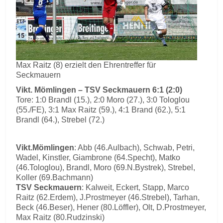
Max Raitz (8) erzielt den Ehrentreffer für
Seckmauern
Vikt. Mömlingen – TSV Seckmauern 6:1 (2:0)
Tore: 1:0 Brandl (15.), 2:0 Moro (27.), 3:0 Tologlou
(55./FE), 3:1 Max Raitz (59.), 4:1 Brand (62.), 5:1
Brandl (64.), Strebel (72.)
Vikt.Mömlingen
: Abb (46.Aulbach), Schwab, Petri,
Wadel, Kinstler, Giambrone (64.Specht), Matko
(46.Tologlou), Brandl, Moro (69.N.Bystrek), Strebel,
Koller (69.Bachmann)
TSV Seckmauern
: Kalweit, Eckert, Stapp, Marco
Raitz (62.Erdem), J.Prostmeyer (46.Strebel), Tarhan,
Beck (46.Beser), Hener (80.Löffler), Olt, D.Prostmeyer,
Max Raitz (80.Rudzinski)