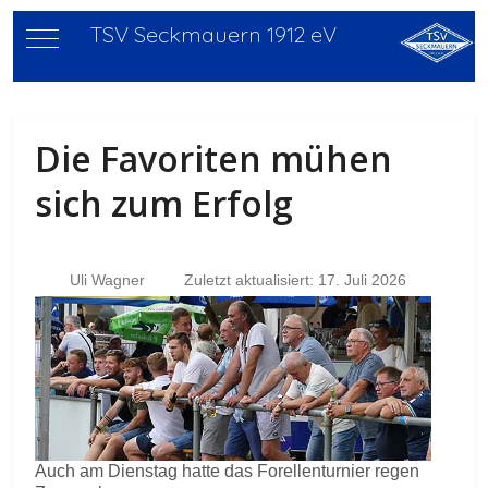
TSV Seckmauern 1912 eV
Mobile Menu Toggle
Die Favoriten mühen
sich zum Erfolg
Uli Wagner
Zuletzt aktualisiert: 17. Juli 2026
Auch am Dienstag hatte das Forellenturnier regen