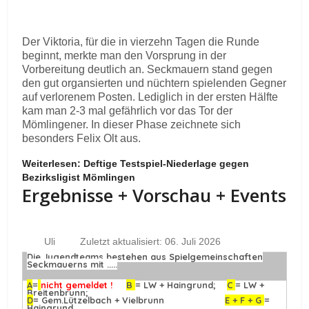
Der Viktoria, für die in vierzehn Tagen die Runde
beginnt, merkte man den Vorsprung in der
Vorbereitung deutlich an. Seckmauern stand gegen
den gut organsierten und nüchtern spielenden Gegner
auf verlorenem Posten. Lediglich in der ersten Hälfte
kam man 2-3 mal gefährlich vor das Tor der
Mömlingener. In dieser Phase zeichnete sich
besonders Felix Olt aus.
Weiterlesen: Deftige Testspiel-Niederlage gegen
Bezirksligist Mömlingen
Ergebnisse + Vorschau + Events
Uli
Zuletzt aktualisiert: 06. Juli 2026
Die Jugendteams bestehen aus Spielgemeinschaften
Seckmauerns mit .....
A
=
nicht gemeldet !
B
= LW + Haingrund;
C
= LW +
Breitenbrunn;
D
= Gem.Lützelbach + Vielbrunn
E + F + G
=
Haingrund