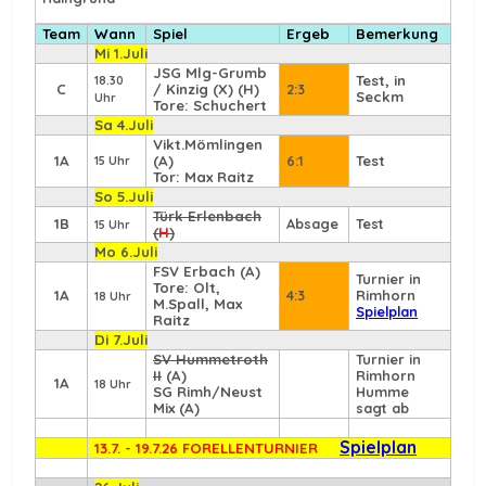
Team
Wann
Spiel
Ergeb
Bemerkung
Mi 1.Juli
JSG Mlg-Grumb
Test, in
18.30
C
/ Kinzig (X) (H)
2:3
Seckm
Uhr
Tore: Schuchert
Sa 4.Juli
Vikt.Mömlingen
1A
(A)
6:1
Test
15 Uhr
Tor: Max Raitz
So 5.Juli
Türk Erlenbach
1B
Absage
Test
15 Uhr
(
H
)
Mo 6.Juli
FSV Erbach
(A)
Turnier in
Tore: Olt,
1A
4:3
Rimhorn
18 Uhr
M.Spall, Max
Spielplan
Raitz
Di 7.Juli
SV Hummetroth
Turnier in
II
(A)
Rimhorn
1A
18 Uhr
SG Rimh/Neust
Humme
Mix (A)
sagt ab
Spielplan
13.7. - 19.7.26 FORELLENTURNIER