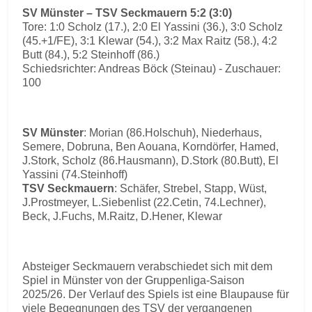
SV Münster – TSV Seckmauern 5:2 (3:0)
Tore: 1:0 Scholz (17.), 2:0 El Yassini (36.), 3:0 Scholz
(45.+1/FE), 3:1 Klewar (54.), 3:2 Max Raitz (58.), 4:2
Butt (84.), 5:2 Steinhoff (86.)
Schiedsrichter: Andreas Böck (Steinau) - Zuschauer:
100
SV Münster
: Morian (86.Holschuh), Niederhaus,
Semere, Dobruna, Ben Aouana, Korndörfer, Hamed,
J.Stork, Scholz (86.Hausmann), D.Stork (80.Butt), El
Yassini (74.Steinhoff)
TSV Seckmauern
: Schäfer, Strebel, Stapp, Wüst,
J.Prostmeyer, L.Siebenlist (22.Cetin, 74.Lechner),
Beck, J.Fuchs, M.Raitz, D.Hener, Klewar
Absteiger Seckmauern verabschiedet sich mit dem
Spiel in Münster von der Gruppenliga-Saison
2025/26. Der Verlauf des Spiels ist eine Blaupause für
viele Begegnungen des TSV der vergangenen