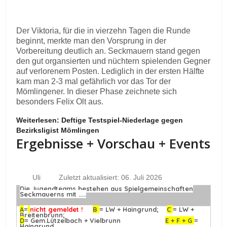
Der Viktoria, für die in vierzehn Tagen die Runde
beginnt, merkte man den Vorsprung in der
Vorbereitung deutlich an. Seckmauern stand gegen
den gut organsierten und nüchtern spielenden Gegner
auf verlorenem Posten. Lediglich in der ersten Hälfte
kam man 2-3 mal gefährlich vor das Tor der
Mömlingener. In dieser Phase zeichnete sich
besonders Felix Olt aus.
Weiterlesen: Deftige Testspiel-Niederlage gegen
Bezirksligist Mömlingen
Ergebnisse + Vorschau + Events
Uli
Zuletzt aktualisiert: 06. Juli 2026
Die Jugendteams bestehen aus Spielgemeinschaften
Seckmauerns mit .....
A
=
nicht gemeldet !
B
= LW + Haingrund;
C
= LW +
Breitenbrunn;
D
= Gem.Lützelbach + Vielbrunn
E + F + G
=
Haingrund