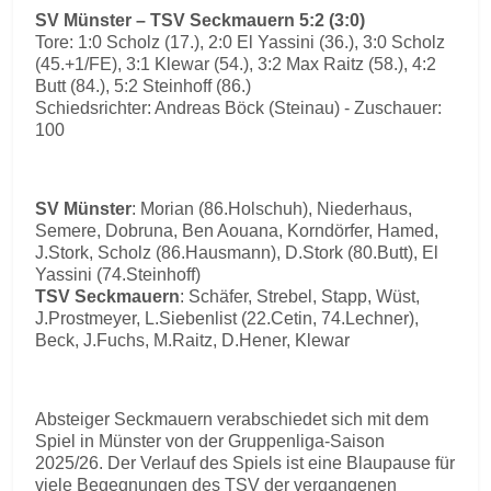
SV Münster – TSV Seckmauern 5:2 (3:0)
Tore: 1:0 Scholz (17.), 2:0 El Yassini (36.), 3:0 Scholz
(45.+1/FE), 3:1 Klewar (54.), 3:2 Max Raitz (58.), 4:2
Butt (84.), 5:2 Steinhoff (86.)
Schiedsrichter: Andreas Böck (Steinau) - Zuschauer:
100
SV Münster
: Morian (86.Holschuh), Niederhaus,
Semere, Dobruna, Ben Aouana, Korndörfer, Hamed,
J.Stork, Scholz (86.Hausmann), D.Stork (80.Butt), El
Yassini (74.Steinhoff)
TSV Seckmauern
: Schäfer, Strebel, Stapp, Wüst,
J.Prostmeyer, L.Siebenlist (22.Cetin, 74.Lechner),
Beck, J.Fuchs, M.Raitz, D.Hener, Klewar
Absteiger Seckmauern verabschiedet sich mit dem
Spiel in Münster von der Gruppenliga-Saison
2025/26. Der Verlauf des Spiels ist eine Blaupause für
viele Begegnungen des TSV der vergangenen