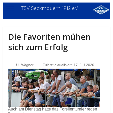
TSV Seckmauern 1912 eV
Mobile Menu Toggle
Die Favoriten mühen
sich zum Erfolg
Uli Wagner
Zuletzt aktualisiert: 17. Juli 2026
Auch am Dienstag hatte das Forellenturnier regen