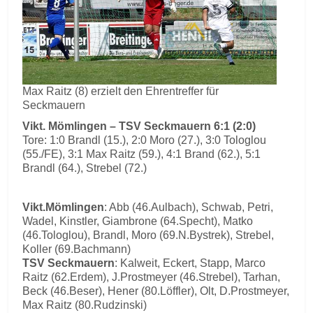
Max Raitz (8) erzielt den Ehrentreffer für
Seckmauern
Vikt. Mömlingen – TSV Seckmauern 6:1 (2:0)
Tore: 1:0 Brandl (15.), 2:0 Moro (27.), 3:0 Tologlou
(55./FE), 3:1 Max Raitz (59.), 4:1 Brand (62.), 5:1
Brandl (64.), Strebel (72.)
Vikt.Mömlingen
: Abb (46.Aulbach), Schwab, Petri,
Wadel, Kinstler, Giambrone (64.Specht), Matko
(46.Tologlou), Brandl, Moro (69.N.Bystrek), Strebel,
Koller (69.Bachmann)
TSV Seckmauern
: Kalweit, Eckert, Stapp, Marco
Raitz (62.Erdem), J.Prostmeyer (46.Strebel), Tarhan,
Beck (46.Beser), Hener (80.Löffler), Olt, D.Prostmeyer,
Max Raitz (80.Rudzinski)