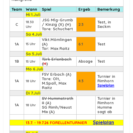
Team
Wann
Spiel
Ergeb
Bemerkung
Mi 1.Juli
JSG Mlg-Grumb
Test, in
18.30
C
/ Kinzig (X) (H)
2:3
Seckm
Uhr
Tore: Schuchert
Sa 4.Juli
Vikt.Mömlingen
1A
(A)
6:1
Test
15 Uhr
Tor: Max Raitz
So 5.Juli
Türk Erlenbach
1B
Absage
Test
15 Uhr
(
H
)
Mo 6.Juli
FSV Erbach
(A)
Turnier in
Tore: Olt,
1A
4:3
Rimhorn
18 Uhr
M.Spall, Max
Spielplan
Raitz
Di 7.Juli
SV Hummetroth
Turnier in
II
(A)
Rimhorn
1A
18 Uhr
SG Rimh/Neust
Humme
Mix (A)
sagt ab
Spielplan
13.7. - 19.7.26 FORELLENTURNIER