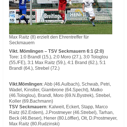
Max Raitz (8) erzielt den Ehrentreffer für
Seckmauern
Vikt. Mömlingen – TSV Seckmauern 6:1 (2:0)
Tore: 1:0 Brandl (15.), 2:0 Moro (27.), 3:0 Tologlou
(55./FE), 3:1 Max Raitz (59.), 4:1 Brand (62.), 5:1
Brandl (64.), Strebel (72.)
Vikt.Mömlingen
: Abb (46.Aulbach), Schwab, Petri,
Wadel, Kinstler, Giambrone (64.Specht), Matko
(46.Tologlou), Brandl, Moro (69.N.Bystrek), Strebel,
Koller (69.Bachmann)
TSV Seckmauern
: Kalweit, Eckert, Stapp, Marco
Raitz (62.Erdem), J.Prostmeyer (46.Strebel), Tarhan,
Beck (46.Beser), Hener (80.Löffler), Olt, D.Prostmeyer,
Max Raitz (80.Rudzinski)