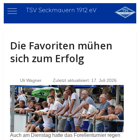
TSV Seckmauern 1912 eV
Mobile Menu Toggle
Die Favoriten mühen
sich zum Erfolg
Uli Wagner
Zuletzt aktualisiert: 17. Juli 2026
Auch am Dienstag hatte das Forellenturnier regen