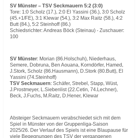
SV Münster – TSV Seckmauern 5:2 (3:0)
Tore: 1:0 Scholz (17.), 2:0 El Yassini (36.), 3:0 Scholz
(45.+1/FE), 3:1 Klewar (54.), 3:2 Max Raitz (58.), 4:2
Butt (84.), 5:2 Steinhoff (86.)
Schiedsrichter: Andreas Böck (Steinau) - Zuschauer:
100
SV Münster
: Morian (86.Holschuh), Niederhaus,
Semere, Dobruna, Ben Aouana, Korndörfer, Hamed,
J.Stork, Scholz (86.Hausmann), D.Stork (80.Butt), El
Yassini (74.Steinhoff)
TSV Seckmauern
: Schäfer, Strebel, Stapp, Wüst,
J.Prostmeyer, L.Siebenlist (22.Cetin, 74.Lechner),
Beck, J.Fuchs, M.Raitz, D.Hener, Klewar
Absteiger Seckmauern verabschiedet sich mit dem
Spiel in Münster von der Gruppenliga-Saison
2025/26. Der Verlauf des Spiels ist eine Blaupause für
viele Begegnungen des TSV der vergangenen