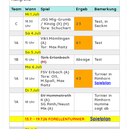
Team
Wann
Spiel
Ergeb
Bemerkung
Mi 1.Juli
JSG Mlg-Grumb
Test, in
18.30
C
/ Kinzig (X) (H)
2:3
Seckm
Uhr
Tore: Schuchert
Sa 4.Juli
Vikt.Mömlingen
1A
(A)
6:1
Test
15 Uhr
Tor: Max Raitz
So 5.Juli
Türk Erlenbach
1B
Absage
Test
15 Uhr
(
H
)
Mo 6.Juli
FSV Erbach
(A)
Turnier in
Tore: Olt,
1A
4:3
Rimhorn
18 Uhr
M.Spall, Max
Spielplan
Raitz
Di 7.Juli
SV Hummetroth
Turnier in
II
(A)
Rimhorn
1A
18 Uhr
SG Rimh/Neust
Humme
Mix (A)
sagt ab
Spielplan
13.7. - 19.7.26 FORELLENTURNIER