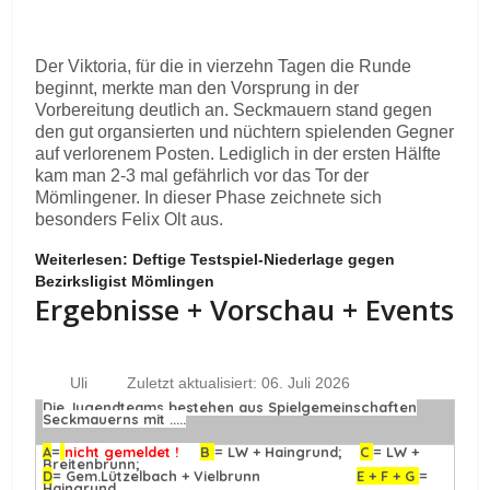
Der Viktoria, für die in vierzehn Tagen die Runde
beginnt, merkte man den Vorsprung in der
Vorbereitung deutlich an. Seckmauern stand gegen
den gut organsierten und nüchtern spielenden Gegner
auf verlorenem Posten. Lediglich in der ersten Hälfte
kam man 2-3 mal gefährlich vor das Tor der
Mömlingener. In dieser Phase zeichnete sich
besonders Felix Olt aus.
Weiterlesen: Deftige Testspiel-Niederlage gegen
Bezirksligist Mömlingen
Ergebnisse + Vorschau + Events
Uli
Zuletzt aktualisiert: 06. Juli 2026
Die Jugendteams bestehen aus Spielgemeinschaften
Seckmauerns mit .....
A
=
nicht gemeldet !
B
= LW + Haingrund;
C
= LW +
Breitenbrunn;
D
= Gem.Lützelbach + Vielbrunn
E + F + G
=
Haingrund