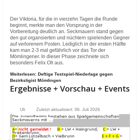
Der Viktoria, für die in vierzehn Tagen die Runde
beginnt, merkte man den Vorsprung in der
Vorbereitung deutlich an. Seckmauern stand gegen
den gut organsierten und nüchtern spielenden Gegner
auf verlorenem Posten. Lediglich in der ersten Hälfte
kam man 2-3 mal gefährlich vor das Tor der
Mömlingener. In dieser Phase zeichnete sich
besonders Felix Olt aus.
Weiterlesen: Deftige Testspiel-Niederlage gegen
Bezirksligist Mömlingen
Ergebnisse + Vorschau + Events
Uli
Zuletzt aktualisiert: 06. Juli 2026
Die Jugendteams bestehen aus Spielgemeinschaften
Seckmauerns mit .....
A
=
nicht gemeldet !
B
= LW + Haingrund;
C
= LW +
Breitenbrunn;
D
= Gem.Lützelbach + Vielbrunn
E + F + G
=
Haingrund