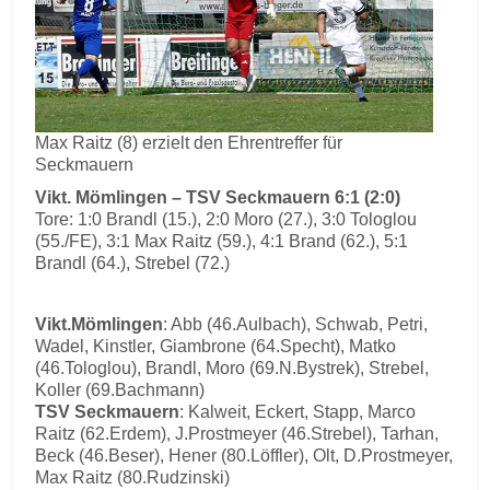
Max Raitz (8) erzielt den Ehrentreffer für
Seckmauern
Vikt. Mömlingen – TSV Seckmauern 6:1 (2:0)
Tore: 1:0 Brandl (15.), 2:0 Moro (27.), 3:0 Tologlou
(55./FE), 3:1 Max Raitz (59.), 4:1 Brand (62.), 5:1
Brandl (64.), Strebel (72.)
Vikt.Mömlingen
: Abb (46.Aulbach), Schwab, Petri,
Wadel, Kinstler, Giambrone (64.Specht), Matko
(46.Tologlou), Brandl, Moro (69.N.Bystrek), Strebel,
Koller (69.Bachmann)
TSV Seckmauern
: Kalweit, Eckert, Stapp, Marco
Raitz (62.Erdem), J.Prostmeyer (46.Strebel), Tarhan,
Beck (46.Beser), Hener (80.Löffler), Olt, D.Prostmeyer,
Max Raitz (80.Rudzinski)