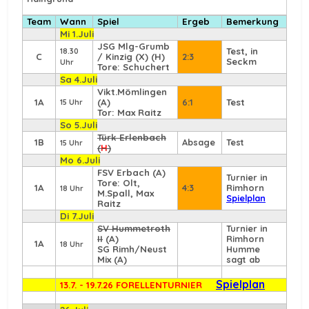
Team
Wann
Spiel
Ergeb
Bemerkung
Mi 1.Juli
JSG Mlg-Grumb
Test, in
18.30
C
/ Kinzig (X) (H)
2:3
Seckm
Uhr
Tore: Schuchert
Sa 4.Juli
Vikt.Mömlingen
1A
(A)
6:1
Test
15 Uhr
Tor: Max Raitz
So 5.Juli
Türk Erlenbach
1B
Absage
Test
15 Uhr
(
H
)
Mo 6.Juli
FSV Erbach
(A)
Turnier in
Tore: Olt,
1A
4:3
Rimhorn
18 Uhr
M.Spall, Max
Spielplan
Raitz
Di 7.Juli
SV Hummetroth
Turnier in
II
(A)
Rimhorn
1A
18 Uhr
SG Rimh/Neust
Humme
Mix (A)
sagt ab
Spielplan
13.7. - 19.7.26 FORELLENTURNIER