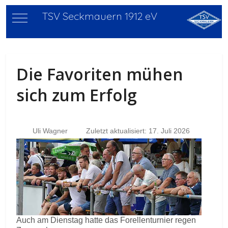
TSV Seckmauern 1912 eV
Mobile Menu Toggle
Die Favoriten mühen
sich zum Erfolg
Uli Wagner
Zuletzt aktualisiert: 17. Juli 2026
Auch am Dienstag hatte das Forellenturnier regen