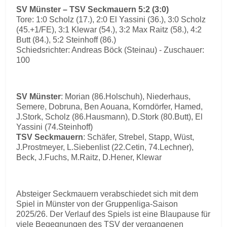
SV Münster – TSV Seckmauern 5:2 (3:0)
Tore: 1:0 Scholz (17.), 2:0 El Yassini (36.), 3:0 Scholz
(45.+1/FE), 3:1 Klewar (54.), 3:2 Max Raitz (58.), 4:2
Butt (84.), 5:2 Steinhoff (86.)
Schiedsrichter: Andreas Böck (Steinau) - Zuschauer:
100
SV Münster
: Morian (86.Holschuh), Niederhaus,
Semere, Dobruna, Ben Aouana, Korndörfer, Hamed,
J.Stork, Scholz (86.Hausmann), D.Stork (80.Butt), El
Yassini (74.Steinhoff)
TSV Seckmauern
: Schäfer, Strebel, Stapp, Wüst,
J.Prostmeyer, L.Siebenlist (22.Cetin, 74.Lechner),
Beck, J.Fuchs, M.Raitz, D.Hener, Klewar
Absteiger Seckmauern verabschiedet sich mit dem
Spiel in Münster von der Gruppenliga-Saison
2025/26. Der Verlauf des Spiels ist eine Blaupause für
viele Begegnungen des TSV der vergangenen