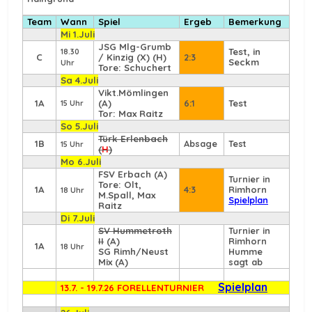
Team
Wann
Spiel
Ergeb
Bemerkung
Mi 1.Juli
JSG Mlg-Grumb
Test, in
18.30
C
/ Kinzig (X) (H)
2:3
Seckm
Uhr
Tore: Schuchert
Sa 4.Juli
Vikt.Mömlingen
1A
(A)
6:1
Test
15 Uhr
Tor: Max Raitz
So 5.Juli
Türk Erlenbach
1B
Absage
Test
15 Uhr
(
H
)
Mo 6.Juli
FSV Erbach
(A)
Turnier in
Tore: Olt,
1A
4:3
Rimhorn
18 Uhr
M.Spall, Max
Spielplan
Raitz
Di 7.Juli
SV Hummetroth
Turnier in
II
(A)
Rimhorn
1A
18 Uhr
SG Rimh/Neust
Humme
Mix (A)
sagt ab
Spielplan
13.7. - 19.7.26 FORELLENTURNIER