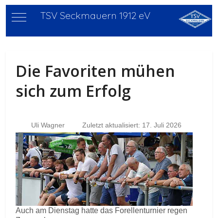
TSV Seckmauern 1912 eV
Mobile Menu Toggle
Die Favoriten mühen
sich zum Erfolg
Uli Wagner
Zuletzt aktualisiert: 17. Juli 2026
Auch am Dienstag hatte das Forellenturnier regen