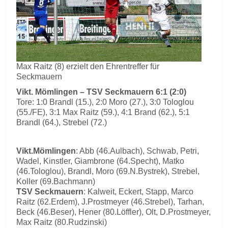
Max Raitz (8) erzielt den Ehrentreffer für
Seckmauern
Vikt. Mömlingen – TSV Seckmauern 6:1 (2:0)
Tore: 1:0 Brandl (15.), 2:0 Moro (27.), 3:0 Tologlou
(55./FE), 3:1 Max Raitz (59.), 4:1 Brand (62.), 5:1
Brandl (64.), Strebel (72.)
Vikt.Mömlingen
: Abb (46.Aulbach), Schwab, Petri,
Wadel, Kinstler, Giambrone (64.Specht), Matko
(46.Tologlou), Brandl, Moro (69.N.Bystrek), Strebel,
Koller (69.Bachmann)
TSV Seckmauern
: Kalweit, Eckert, Stapp, Marco
Raitz (62.Erdem), J.Prostmeyer (46.Strebel), Tarhan,
Beck (46.Beser), Hener (80.Löffler), Olt, D.Prostmeyer,
Max Raitz (80.Rudzinski)