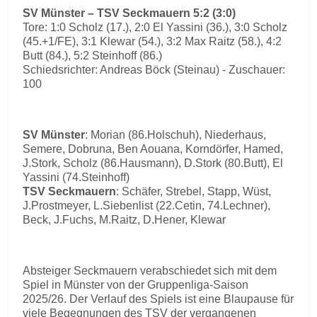
SV Münster – TSV Seckmauern 5:2 (3:0)
Tore: 1:0 Scholz (17.), 2:0 El Yassini (36.), 3:0 Scholz
(45.+1/FE), 3:1 Klewar (54.), 3:2 Max Raitz (58.), 4:2
Butt (84.), 5:2 Steinhoff (86.)
Schiedsrichter: Andreas Böck (Steinau) - Zuschauer:
100
SV Münster
: Morian (86.Holschuh), Niederhaus,
Semere, Dobruna, Ben Aouana, Korndörfer, Hamed,
J.Stork, Scholz (86.Hausmann), D.Stork (80.Butt), El
Yassini (74.Steinhoff)
TSV Seckmauern
: Schäfer, Strebel, Stapp, Wüst,
J.Prostmeyer, L.Siebenlist (22.Cetin, 74.Lechner),
Beck, J.Fuchs, M.Raitz, D.Hener, Klewar
Absteiger Seckmauern verabschiedet sich mit dem
Spiel in Münster von der Gruppenliga-Saison
2025/26. Der Verlauf des Spiels ist eine Blaupause für
viele Begegnungen des TSV der vergangenen