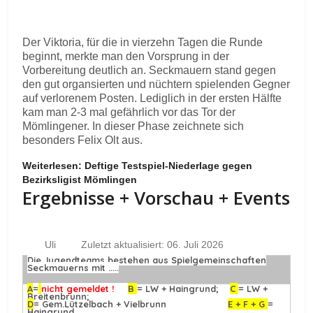
Der Viktoria, für die in vierzehn Tagen die Runde
beginnt, merkte man den Vorsprung in der
Vorbereitung deutlich an. Seckmauern stand gegen
den gut organsierten und nüchtern spielenden Gegner
auf verlorenem Posten. Lediglich in der ersten Hälfte
kam man 2-3 mal gefährlich vor das Tor der
Mömlingener. In dieser Phase zeichnete sich
besonders Felix Olt aus.
Weiterlesen: Deftige Testspiel-Niederlage gegen
Bezirksligist Mömlingen
Ergebnisse + Vorschau + Events
Uli
Zuletzt aktualisiert: 06. Juli 2026
Die Jugendteams bestehen aus Spielgemeinschaften
Seckmauerns mit .....
A
=
nicht gemeldet !
B
= LW + Haingrund;
C
= LW +
Breitenbrunn;
D
= Gem.Lützelbach + Vielbrunn
E + F + G
=
Haingrund