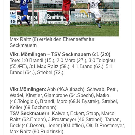
Max Raitz (8) erzielt den Ehrentreffer für
Seckmauern
Vikt. Mömlingen – TSV Seckmauern 6:1 (2:0)
Tore: 1:0 Brandl (15.), 2:0 Moro (27.), 3:0 Tologlou
(55./FE), 3:1 Max Raitz (59.), 4:1 Brand (62.), 5:1
Brandl (64.), Strebel (72.)
Vikt.Mömlingen
: Abb (46.Aulbach), Schwab, Petri,
Wadel, Kinstler, Giambrone (64.Specht), Matko
(46.Tologlou), Brandl, Moro (69.N.Bystrek), Strebel,
Koller (69.Bachmann)
TSV Seckmauern
: Kalweit, Eckert, Stapp, Marco
Raitz (62.Erdem), J.Prostmeyer (46.Strebel), Tarhan,
Beck (46.Beser), Hener (80.Löffler), Olt, D.Prostmeyer,
Max Raitz (80.Rudzinski)