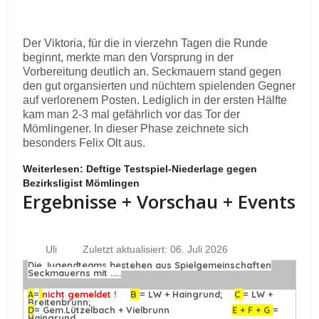
Der Viktoria, für die in vierzehn Tagen die Runde
beginnt, merkte man den Vorsprung in der
Vorbereitung deutlich an. Seckmauern stand gegen
den gut organsierten und nüchtern spielenden Gegner
auf verlorenem Posten. Lediglich in der ersten Hälfte
kam man 2-3 mal gefährlich vor das Tor der
Mömlingener. In dieser Phase zeichnete sich
besonders Felix Olt aus.
Weiterlesen: Deftige Testspiel-Niederlage gegen
Bezirksligist Mömlingen
Ergebnisse + Vorschau + Events
Uli
Zuletzt aktualisiert: 06. Juli 2026
Die Jugendteams bestehen aus Spielgemeinschaften
Seckmauerns mit .....
A
=
nicht gemeldet !
B
= LW + Haingrund;
C
= LW +
Breitenbrunn;
D
= Gem.Lützelbach + Vielbrunn
E + F + G
=
Haingrund