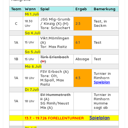
Team
Wann
Spiel
Ergeb
Bemerkung
Mi 1.Juli
JSG Mlg-Grumb
Test, in
18.30
C
/ Kinzig (X) (H)
2:3
Seckm
Uhr
Tore: Schuchert
Sa 4.Juli
Vikt.Mömlingen
1A
(A)
6:1
Test
15 Uhr
Tor: Max Raitz
So 5.Juli
Türk Erlenbach
1B
Absage
Test
15 Uhr
(
H
)
Mo 6.Juli
FSV Erbach
(A)
Turnier in
Tore: Olt,
1A
4:3
Rimhorn
18 Uhr
M.Spall, Max
Spielplan
Raitz
Di 7.Juli
SV Hummetroth
Turnier in
II
(A)
Rimhorn
1A
18 Uhr
SG Rimh/Neust
Humme
Mix (A)
sagt ab
Spielplan
13.7. - 19.7.26 FORELLENTURNIER