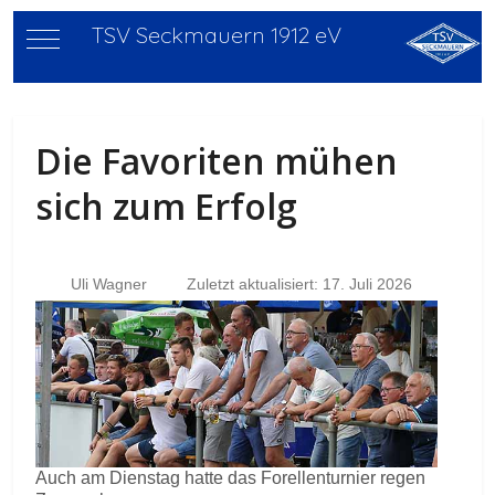
TSV Seckmauern 1912 eV
Mobile Menu Toggle
Die Favoriten mühen
sich zum Erfolg
Uli Wagner
Zuletzt aktualisiert: 17. Juli 2026
Auch am Dienstag hatte das Forellenturnier regen