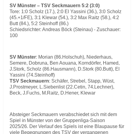
SV Münster – TSV Seckmauern 5:2 (3:0)
Tore: 1:0 Scholz (17.), 2:0 El Yassini (36.), 3:0 Scholz
(45.+1/FE), 3:1 Klewar (54.), 3:2 Max Raitz (58.), 4:2
Butt (84.), 5:2 Steinhoff (86.)
Schiedsrichter: Andreas Böck (Steinau) - Zuschauer:
100
SV Münster
: Morian (86.Holschuh), Niederhaus,
Semere, Dobruna, Ben Aouana, Korndörfer, Hamed,
J.Stork, Scholz (86.Hausmann), D.Stork (80.Butt), El
Yassini (74.Steinhoff)
TSV Seckmauern
: Schäfer, Strebel, Stapp, Wüst,
J.Prostmeyer, L.Siebenlist (22.Cetin, 74.Lechner),
Beck, J.Fuchs, M.Raitz, D.Hener, Klewar
Absteiger Seckmauern verabschiedet sich mit dem
Spiel in Münster von der Gruppenliga-Saison
2025/26. Der Verlauf des Spiels ist eine Blaupause für
viele Begegnungen des TSV der vergangenen