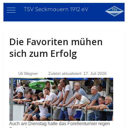
TSV Seckmauern 1912 eV
Mobile Menu Toggle
Die Favoriten mühen
sich zum Erfolg
Uli Wagner
Zuletzt aktualisiert: 17. Juli 2026
Auch am Dienstag hatte das Forellenturnier regen