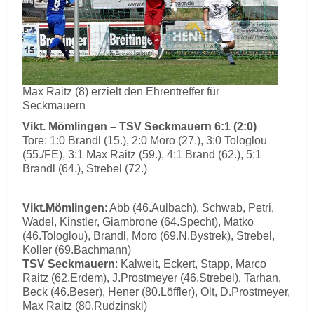
Max Raitz (8) erzielt den Ehrentreffer für
Seckmauern
Vikt. Mömlingen – TSV Seckmauern 6:1 (2:0)
Tore: 1:0 Brandl (15.), 2:0 Moro (27.), 3:0 Tologlou
(55./FE), 3:1 Max Raitz (59.), 4:1 Brand (62.), 5:1
Brandl (64.), Strebel (72.)
Vikt.Mömlingen
: Abb (46.Aulbach), Schwab, Petri,
Wadel, Kinstler, Giambrone (64.Specht), Matko
(46.Tologlou), Brandl, Moro (69.N.Bystrek), Strebel,
Koller (69.Bachmann)
TSV Seckmauern
: Kalweit, Eckert, Stapp, Marco
Raitz (62.Erdem), J.Prostmeyer (46.Strebel), Tarhan,
Beck (46.Beser), Hener (80.Löffler), Olt, D.Prostmeyer,
Max Raitz (80.Rudzinski)