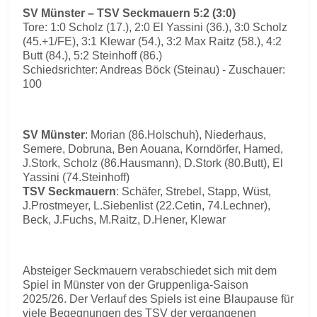
SV Münster – TSV Seckmauern 5:2 (3:0)
Tore: 1:0 Scholz (17.), 2:0 El Yassini (36.), 3:0 Scholz
(45.+1/FE), 3:1 Klewar (54.), 3:2 Max Raitz (58.), 4:2
Butt (84.), 5:2 Steinhoff (86.)
Schiedsrichter: Andreas Böck (Steinau) - Zuschauer:
100
SV Münster
: Morian (86.Holschuh), Niederhaus,
Semere, Dobruna, Ben Aouana, Korndörfer, Hamed,
J.Stork, Scholz (86.Hausmann), D.Stork (80.Butt), El
Yassini (74.Steinhoff)
TSV Seckmauern
: Schäfer, Strebel, Stapp, Wüst,
J.Prostmeyer, L.Siebenlist (22.Cetin, 74.Lechner),
Beck, J.Fuchs, M.Raitz, D.Hener, Klewar
Absteiger Seckmauern verabschiedet sich mit dem
Spiel in Münster von der Gruppenliga-Saison
2025/26. Der Verlauf des Spiels ist eine Blaupause für
viele Begegnungen des TSV der vergangenen