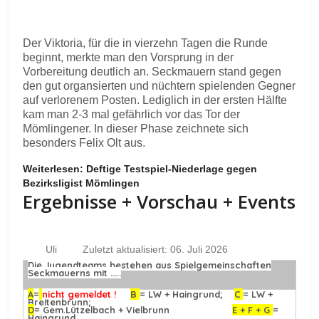
Der Viktoria, für die in vierzehn Tagen die Runde
beginnt, merkte man den Vorsprung in der
Vorbereitung deutlich an. Seckmauern stand gegen
den gut organsierten und nüchtern spielenden Gegner
auf verlorenem Posten. Lediglich in der ersten Hälfte
kam man 2-3 mal gefährlich vor das Tor der
Mömlingener. In dieser Phase zeichnete sich
besonders Felix Olt aus.
Weiterlesen: Deftige Testspiel-Niederlage gegen
Bezirksligist Mömlingen
Ergebnisse + Vorschau + Events
Uli
Zuletzt aktualisiert: 06. Juli 2026
Die Jugendteams bestehen aus Spielgemeinschaften
Seckmauerns mit .....
A
=
nicht gemeldet !
B
= LW + Haingrund;
C
= LW +
Breitenbrunn;
D
= Gem.Lützelbach + Vielbrunn
E + F + G
=
Haingrund