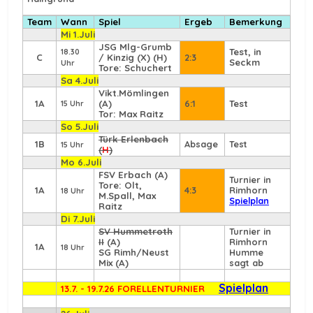
Team
Wann
Spiel
Ergeb
Bemerkung
Mi 1.Juli
JSG Mlg-Grumb
Test, in
18.30
C
/ Kinzig (X) (H)
2:3
Seckm
Uhr
Tore: Schuchert
Sa 4.Juli
Vikt.Mömlingen
1A
(A)
6:1
Test
15 Uhr
Tor: Max Raitz
So 5.Juli
Türk Erlenbach
1B
Absage
Test
15 Uhr
(
H
)
Mo 6.Juli
FSV Erbach
(A)
Turnier in
Tore: Olt,
1A
4:3
Rimhorn
18 Uhr
M.Spall, Max
Spielplan
Raitz
Di 7.Juli
SV Hummetroth
Turnier in
II
(A)
Rimhorn
1A
18 Uhr
SG Rimh/Neust
Humme
Mix (A)
sagt ab
Spielplan
13.7. - 19.7.26 FORELLENTURNIER