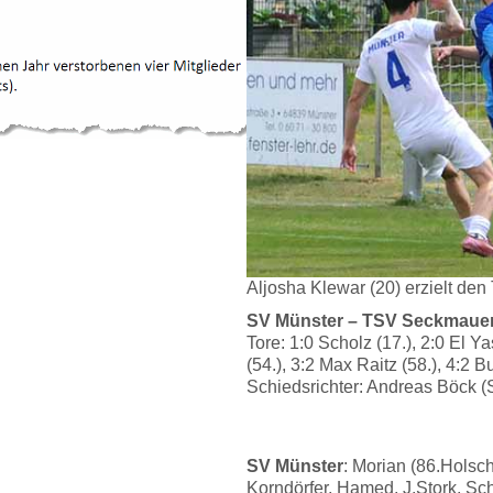
Aljosha Klewar (20) erzielt den 
SV Münster – TSV Seckmauern
Tore: 1:0 Scholz (17.), 2:0 El Y
(54.), 3:2 Max Raitz (58.), 4:2 Bu
Schiedsrichter: Andreas Böck (
SV Münster
: Morian (86.Hols
Korndörfer, Hamed, J.Stork, Sch