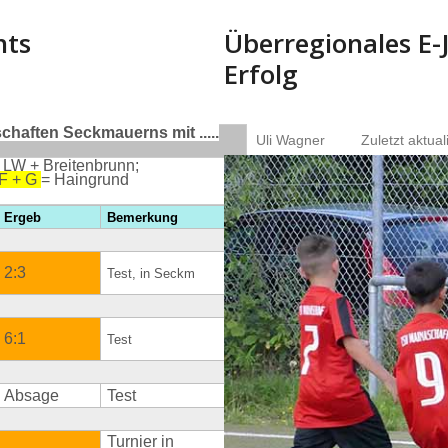
nts
Überregionales E-
Erfolg
haften Seckmauerns mit .....
Uli Wagner
Zuletzt aktual
 LW + Breitenbrunn;
 F + G
= Haingrund
Ergeb
Bemerkung
2:3
Test, in Seckm
6:1
Test
Absage
Test
Turnier in