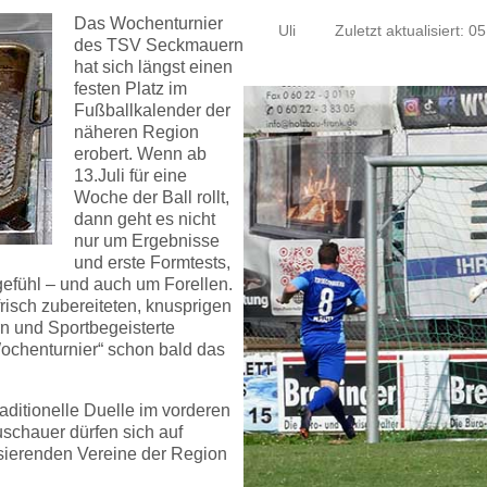
Das Wochenturnier
Uli
Zuletzt aktualisiert: 05
des TSV Seckmauern
hat sich längst einen
festen Platz im
Fußballkalender der
näheren Region
erobert. Wenn ab
13.Juli für eine
Woche der Ball rollt,
dann geht es nicht
nur um Ergebnisse
und erste Formtests,
gefühl – und auch um Forellen.
isch zubereiteten, knusprigen
rn und Sportbegeisterte
Wochenturnier“ schon bald das
raditionelle Duelle im vorderen
chauer dürfen sich auf
lisierenden Vereine der Region