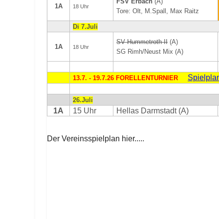
FSV Erbach
(A)
1A
18 Uhr
Tore: Olt, M.Spall, Max Raitz
Di 7.Juli
SV Hummetroth II
(A)
1A
18 Uhr
SG Rimh/Neust Mix (A)
Spielpla
13.7. - 19.7.26 FORELLENTURNIER
26.Juli
1A
15 Uhr
Hellas Darmstadt (A)
Der Vereinsspielplan hier.....