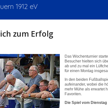
ern 1912 eV
ich zum Erfolg
Das Wochenturnier start
Besucher hielten sich üb
ab und zu mal ein Lüftche
für einen Montag insgesam
In den beiden Fußballspi
aufeinander, wobei die h
mehr Mühe als erwartet ha
Favoriten.
Die Spiel vom Dienstag