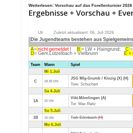
Weiterlesen: Vorschau auf das Forellenturnier 2026
Ergebnisse + Vorschau + Eve
Uli
Zuletzt aktualisiert: 06. Juli 2026
Die Jugendteams bestehen aus Spielgemeinsc
A
=
nicht gemeldet !
B
= LW + Haingrund;
C
=
D
= Gem.Lützelbach + Vielbrunn
E +
Team
Wann
Spiel
Mi 1.Juli
JSG Mlg-Grumb / Kinzig (X) (H)
C
18.30 Uhr
Tore: Schuchert
Sa 4.Juli
Vikt.Mömlingen (A)
1A
15 Uhr
Tor: Max Raitz
So 5.Juli
1B
Türk Erlenbach (
H
)
15 Uhr
Mo 6.Juli