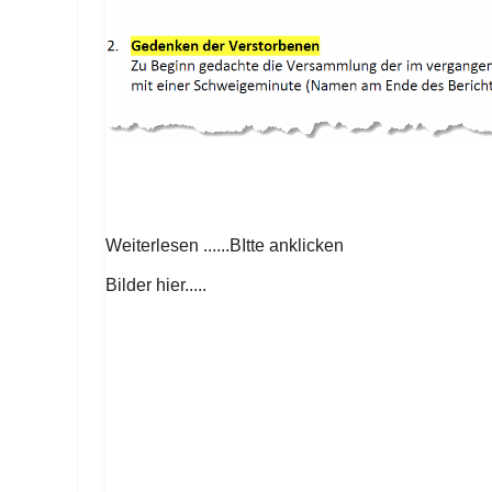
Weiterlesen ......BItte anklicken
Bilder hier.....