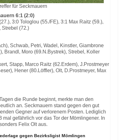
treffer für Seckmauern
uern 6:1 (2:0)
(27.), 3:0 Tologlou (55./FE), 3:1 Max Raitz (59.),
, Strebel (72.)
ach), Schwab, Petri, Wadel, Kinstler, Giambrone
, Brandl, Moro (69.N.Bystrek), Strebel, Koller
ckert, Stapp, Marco Raitz (62.Erdem), J.Prostmeyer
eser), Hener (80.Löffler), Olt, D.Prostmeyer, Max
hn Tagen die Runde beginnt, merkte man den
deutlich an. Seckmauern stand gegen den gut
lenden Gegner auf verlorenem Posten. Lediglich
3 mal gefährlich vor das Tor der Mömlingener. In
sonders Felix Olt aus.
iederlage gegen Bezirksligist Mömlingen