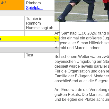
4:3
Rimhorn
Spielplan
Turnier in
Rimhorn
Humme sagt ab
Am Samstag (13.6.2026) fand 
wieder einmal ein größeres Jug
n
Jugendleiter Simon Hillerich so
Herold und Marco Lindner.
Test
Bei schönem Wetter waren zwö
bayerischen Umgebung am Start
gespielt wurde jeweils parallel
Für die Organisation und den r
Familie der E-Jugend. Moderier
anschließend auch die Sieger
Am Ende wurde die Vertretung
großen Pokals. Die Mannschafte
und belegten die Plätze acht und