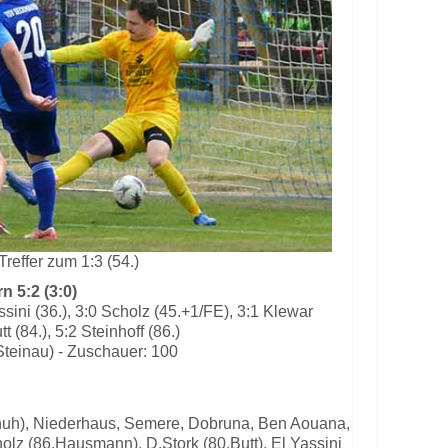
Treffer zum 1:3 (54.)
 5:2 (3:0)
assini (36.), 3:0 Scholz (45.+1/FE), 3:1 Klewar
tt (84.), 5:2 Steinhoff (86.)
Steinau) - Zuschauer: 100
chuh), Niederhaus, Semere, Dobruna, Ben Aouana,
olz (86.Hausmann), D.Stork (80.Butt), El Yassini