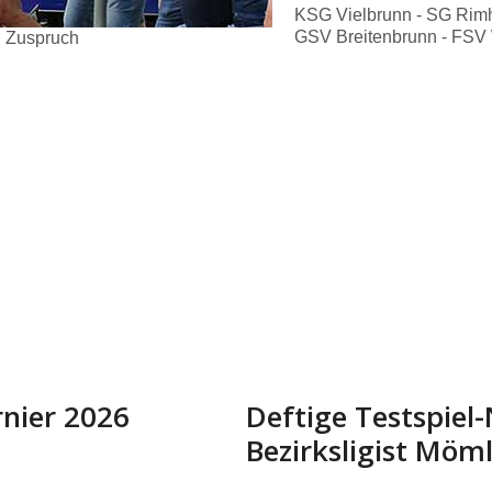
KSG Vielbrunn - SG Rimh
GSV Breitenbrunn - FSV 
n Zuspruch
rnier 2026
Deftige Testspiel
Bezirksligist Möm