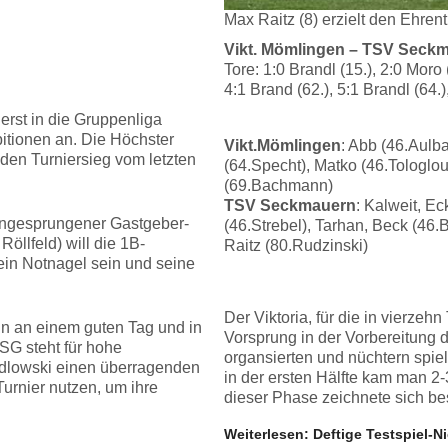
Max Raitz (8) erzielt den Ehren
Vikt. Mömlingen – TSV Seckma
Tore: 1:0 Brandl (15.), 2:0 Moro 
4:1 Brand (62.), 5:1 Brandl (64.)
 erst in die Gruppenliga
itionen an. Die Höchster
Vikt.Mömlingen
: Abb (46.Aulb
 den Turniersieg vom letzten
(64.Specht), Matko (46.Tologlou)
(69.Bachmann)
TSV Seckmauern
: Kalweit, E
 eingesprungener Gastgeber-
(46.Strebel), Tarhan, Beck (46.B
Röllfeld) will die 1B-
Raitz (80.Rudzinski)
ein Notnagel sein und seine
Der Viktoria, für die in vierze
ann an einem guten Tag und in
Vorsprung in der Vorbereitung 
SG steht für hohe
organsierten und nüchtern spie
edlowski einen überragenden
in der ersten Hälfte kam man 2-
urnier nutzen, um ihre
dieser Phase zeichnete sich be
Weiterlesen: Deftige Testspiel-N