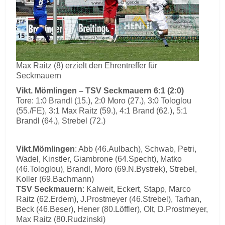
Max Raitz (8) erzielt den Ehrentreffer für
Seckmauern
Vikt. Mömlingen – TSV Seckmauern 6:1 (2:0)
Tore: 1:0 Brandl (15.), 2:0 Moro (27.), 3:0 Tologlou
(55./FE), 3:1 Max Raitz (59.), 4:1 Brand (62.), 5:1
Brandl (64.), Strebel (72.)
Vikt.Mömlingen
: Abb (46.Aulbach), Schwab, Petri,
Wadel, Kinstler, Giambrone (64.Specht), Matko
(46.Tologlou), Brandl, Moro (69.N.Bystrek), Strebel,
Koller (69.Bachmann)
TSV Seckmauern
: Kalweit, Eckert, Stapp, Marco
Raitz (62.Erdem), J.Prostmeyer (46.Strebel), Tarhan,
Beck (46.Beser), Hener (80.Löffler), Olt, D.Prostmeyer,
Max Raitz (80.Rudzinski)