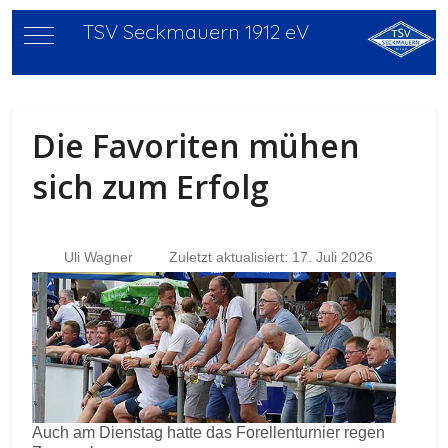
TSV Seckmauern 1912 eV
Mobile Menu Toggle
Die Favoriten mühen
sich zum Erfolg
Uli Wagner
Zuletzt aktualisiert: 17. Juli 2026
Auch am Dienstag hatte das Forellenturnier regen