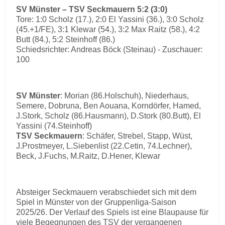
SV Münster – TSV Seckmauern 5:2 (3:0)
Tore: 1:0 Scholz (17.), 2:0 El Yassini (36.), 3:0 Scholz
(45.+1/FE), 3:1 Klewar (54.), 3:2 Max Raitz (58.), 4:2
Butt (84.), 5:2 Steinhoff (86.)
Schiedsrichter: Andreas Böck (Steinau) - Zuschauer:
100
SV Münster
: Morian (86.Holschuh), Niederhaus,
Semere, Dobruna, Ben Aouana, Korndörfer, Hamed,
J.Stork, Scholz (86.Hausmann), D.Stork (80.Butt), El
Yassini (74.Steinhoff)
TSV Seckmauern
: Schäfer, Strebel, Stapp, Wüst,
J.Prostmeyer, L.Siebenlist (22.Cetin, 74.Lechner),
Beck, J.Fuchs, M.Raitz, D.Hener, Klewar
Absteiger Seckmauern verabschiedet sich mit dem
Spiel in Münster von der Gruppenliga-Saison
2025/26. Der Verlauf des Spiels ist eine Blaupause für
viele Begegnungen des TSV der vergangenen