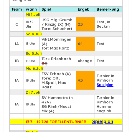
Team
Wann
Spiel
Ergeb
Bemerkung
Mi 1.Juli
JSG Mlg-Grumb
Test, in
18.30
C
/ Kinzig (X) (H)
2:3
Seckm
Uhr
Tore: Schuchert
Sa 4.Juli
Vikt.Mömlingen
1A
(A)
6:1
Test
15 Uhr
Tor: Max Raitz
So 5.Juli
Türk Erlenbach
1B
Absage
Test
15 Uhr
(
H
)
Mo 6.Juli
FSV Erbach
(A)
Turnier in
Tore: Olt,
1A
4:3
Rimhorn
18 Uhr
M.Spall, Max
Spielplan
Raitz
Di 7.Juli
SV Hummetroth
Turnier in
II
(A)
Rimhorn
1A
18 Uhr
SG Rimh/Neust
Humme
Mix (A)
sagt ab
Spielplan
13.7. - 19.7.26 FORELLENTURNIER