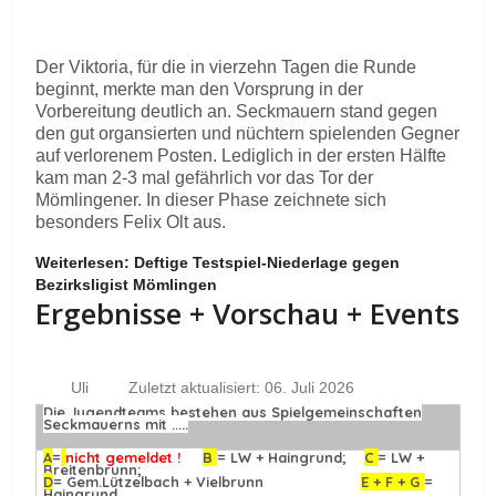
Der Viktoria, für die in vierzehn Tagen die Runde
beginnt, merkte man den Vorsprung in der
Vorbereitung deutlich an. Seckmauern stand gegen
den gut organsierten und nüchtern spielenden Gegner
auf verlorenem Posten. Lediglich in der ersten Hälfte
kam man 2-3 mal gefährlich vor das Tor der
Mömlingener. In dieser Phase zeichnete sich
besonders Felix Olt aus.
Weiterlesen: Deftige Testspiel-Niederlage gegen
Bezirksligist Mömlingen
Ergebnisse + Vorschau + Events
Uli
Zuletzt aktualisiert: 06. Juli 2026
Die Jugendteams bestehen aus Spielgemeinschaften
Seckmauerns mit .....
A
=
nicht gemeldet !
B
= LW + Haingrund;
C
= LW +
Breitenbrunn;
D
= Gem.Lützelbach + Vielbrunn
E + F + G
=
Haingrund