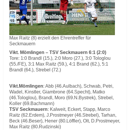
Max Raitz (8) erzielt den Ehrentreffer für
Seckmauern
Vikt. Mömlingen – TSV Seckmauern 6:1 (2:0)
Tore: 1:0 Brandl (15.), 2:0 Moro (27.), 3:0 Tologlou
(55./FE), 3:1 Max Raitz (59.), 4:1 Brand (62.), 5:1
Brandl (64.), Strebel (72.)
Vikt.Mömlingen
: Abb (46.Aulbach), Schwab, Petri,
Wadel, Kinstler, Giambrone (64.Specht), Matko
(46.Tologlou), Brandl, Moro (69.N.Bystrek), Strebel,
Koller (69.Bachmann)
TSV Seckmauern
: Kalweit, Eckert, Stapp, Marco
Raitz (62.Erdem), J.Prostmeyer (46.Strebel), Tarhan,
Beck (46.Beser), Hener (80.Löffler), Olt, D.Prostmeyer,
Max Raitz (80.Rudzinski)