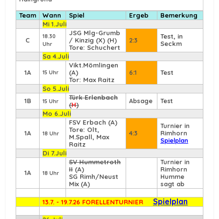
Team
Wann
Spiel
Ergeb
Bemerkung
Mi 1.Juli
JSG Mlg-Grumb
Test, in
18.30
C
/ Kinzig (X) (H)
2:3
Seckm
Uhr
Tore: Schuchert
Sa 4.Juli
Vikt.Mömlingen
1A
(A)
6:1
Test
15 Uhr
Tor: Max Raitz
So 5.Juli
Türk Erlenbach
1B
Absage
Test
15 Uhr
(
H
)
Mo 6.Juli
FSV Erbach
(A)
Turnier in
Tore: Olt,
1A
4:3
Rimhorn
18 Uhr
M.Spall, Max
Spielplan
Raitz
Di 7.Juli
SV Hummetroth
Turnier in
II
(A)
Rimhorn
1A
18 Uhr
SG Rimh/Neust
Humme
Mix (A)
sagt ab
Spielplan
13.7. - 19.7.26 FORELLENTURNIER