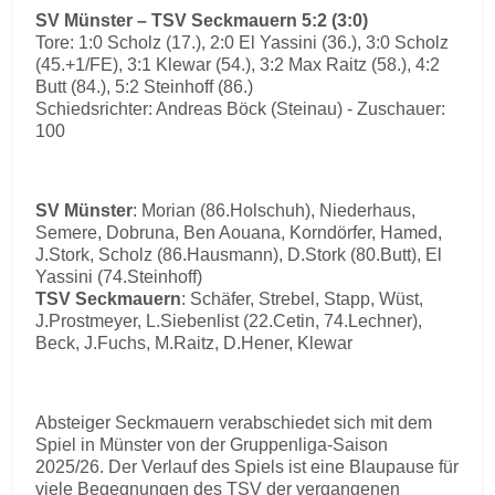
SV Münster – TSV Seckmauern 5:2 (3:0)
Tore: 1:0 Scholz (17.), 2:0 El Yassini (36.), 3:0 Scholz
(45.+1/FE), 3:1 Klewar (54.), 3:2 Max Raitz (58.), 4:2
Butt (84.), 5:2 Steinhoff (86.)
Schiedsrichter: Andreas Böck (Steinau) - Zuschauer:
100
SV Münster
: Morian (86.Holschuh), Niederhaus,
Semere, Dobruna, Ben Aouana, Korndörfer, Hamed,
J.Stork, Scholz (86.Hausmann), D.Stork (80.Butt), El
Yassini (74.Steinhoff)
TSV Seckmauern
: Schäfer, Strebel, Stapp, Wüst,
J.Prostmeyer, L.Siebenlist (22.Cetin, 74.Lechner),
Beck, J.Fuchs, M.Raitz, D.Hener, Klewar
Absteiger Seckmauern verabschiedet sich mit dem
Spiel in Münster von der Gruppenliga-Saison
2025/26. Der Verlauf des Spiels ist eine Blaupause für
viele Begegnungen des TSV der vergangenen