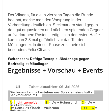
Der Viktoria, für die in vierzehn Tagen die Runde
beginnt, merkte man den Vorsprung in der
Vorbereitung deutlich an. Seckmauern stand gegen
den gut organsierten und nüchtern spielenden Gegner
auf verlorenem Posten. Lediglich in der ersten Hälfte
kam man 2-3 mal gefährlich vor das Tor der
Mömlingener. In dieser Phase zeichnete sich
besonders Felix Olt aus.
Weiterlesen: Deftige Testspiel-Niederlage gegen
Bezirksligist Mömlingen
Ergebnisse + Vorschau + Events
Uli
Zuletzt aktualisiert: 06. Juli 2026
Die Jugendteams bestehen aus Spielgemeinschaften
Seckmauerns mit .....
A
=
nicht gemeldet !
B
= LW + Haingrund;
C
= LW +
Breitenbrunn;
D
= Gem.Lützelbach + Vielbrunn
E + F + G
=
Haingrund