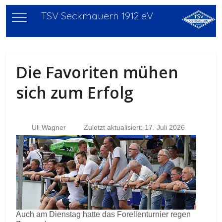
TSV Seckmauern 1912 eV
Mobile Menu Toggle
Die Favoriten mühen
sich zum Erfolg
Uli Wagner
Zuletzt aktualisiert: 17. Juli 2026
Auch am Dienstag hatte das Forellenturnier regen