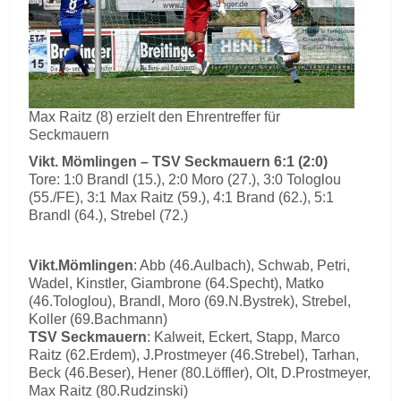
Max Raitz (8) erzielt den Ehrentreffer für
Seckmauern
Vikt. Mömlingen – TSV Seckmauern 6:1 (2:0)
Tore: 1:0 Brandl (15.), 2:0 Moro (27.), 3:0 Tologlou
(55./FE), 3:1 Max Raitz (59.), 4:1 Brand (62.), 5:1
Brandl (64.), Strebel (72.)
Vikt.Mömlingen
: Abb (46.Aulbach), Schwab, Petri,
Wadel, Kinstler, Giambrone (64.Specht), Matko
(46.Tologlou), Brandl, Moro (69.N.Bystrek), Strebel,
Koller (69.Bachmann)
TSV Seckmauern
: Kalweit, Eckert, Stapp, Marco
Raitz (62.Erdem), J.Prostmeyer (46.Strebel), Tarhan,
Beck (46.Beser), Hener (80.Löffler), Olt, D.Prostmeyer,
Max Raitz (80.Rudzinski)