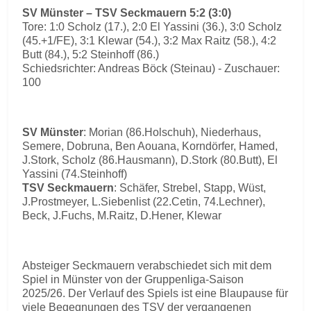
SV Münster – TSV Seckmauern 5:2 (3:0)
Tore: 1:0 Scholz (17.), 2:0 El Yassini (36.), 3:0 Scholz
(45.+1/FE), 3:1 Klewar (54.), 3:2 Max Raitz (58.), 4:2
Butt (84.), 5:2 Steinhoff (86.)
Schiedsrichter: Andreas Böck (Steinau) - Zuschauer:
100
SV Münster
: Morian (86.Holschuh), Niederhaus,
Semere, Dobruna, Ben Aouana, Korndörfer, Hamed,
J.Stork, Scholz (86.Hausmann), D.Stork (80.Butt), El
Yassini (74.Steinhoff)
TSV Seckmauern
: Schäfer, Strebel, Stapp, Wüst,
J.Prostmeyer, L.Siebenlist (22.Cetin, 74.Lechner),
Beck, J.Fuchs, M.Raitz, D.Hener, Klewar
Absteiger Seckmauern verabschiedet sich mit dem
Spiel in Münster von der Gruppenliga-Saison
2025/26. Der Verlauf des Spiels ist eine Blaupause für
viele Begegnungen des TSV der vergangenen