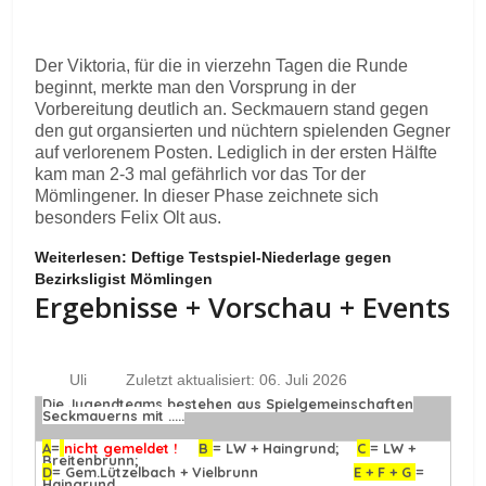
Der Viktoria, für die in vierzehn Tagen die Runde
beginnt, merkte man den Vorsprung in der
Vorbereitung deutlich an. Seckmauern stand gegen
den gut organsierten und nüchtern spielenden Gegner
auf verlorenem Posten. Lediglich in der ersten Hälfte
kam man 2-3 mal gefährlich vor das Tor der
Mömlingener. In dieser Phase zeichnete sich
besonders Felix Olt aus.
Weiterlesen: Deftige Testspiel-Niederlage gegen
Bezirksligist Mömlingen
Ergebnisse + Vorschau + Events
Uli
Zuletzt aktualisiert: 06. Juli 2026
Die Jugendteams bestehen aus Spielgemeinschaften
Seckmauerns mit .....
A
=
nicht gemeldet !
B
= LW + Haingrund;
C
= LW +
Breitenbrunn;
D
= Gem.Lützelbach + Vielbrunn
E + F + G
=
Haingrund