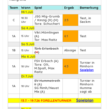
Team
Wann
Spiel
Ergeb
Bemerkung
Mi 1.Juli
JSG Mlg-Grumb
Test, in
18.30
C
/ Kinzig (X) (H)
2:3
Seckm
Uhr
Tore: Schuchert
Sa 4.Juli
Vikt.Mömlingen
1A
(A)
6:1
Test
15 Uhr
Tor: Max Raitz
So 5.Juli
Türk Erlenbach
1B
Absage
Test
15 Uhr
(
H
)
Mo 6.Juli
FSV Erbach
(A)
Turnier in
Tore: Olt,
1A
4:3
Rimhorn
18 Uhr
M.Spall, Max
Spielplan
Raitz
Di 7.Juli
SV Hummetroth
Turnier in
II
(A)
Rimhorn
1A
18 Uhr
SG Rimh/Neust
Humme
Mix (A)
sagt ab
Spielplan
13.7. - 19.7.26 FORELLENTURNIER