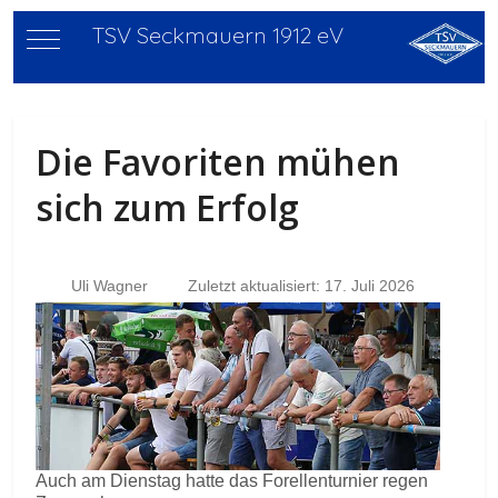
TSV Seckmauern 1912 eV
Mobile Menu Toggle
Die Favoriten mühen
sich zum Erfolg
Uli Wagner
Zuletzt aktualisiert: 17. Juli 2026
Auch am Dienstag hatte das Forellenturnier regen