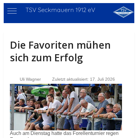
TSV Seckmauern 1912 eV
Mobile Menu Toggle
Die Favoriten mühen
sich zum Erfolg
Uli Wagner
Zuletzt aktualisiert: 17. Juli 2026
Auch am Dienstag hatte das Forellenturnier regen