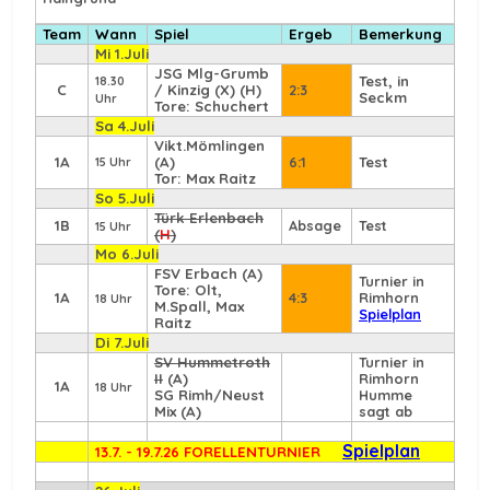
Team
Wann
Spiel
Ergeb
Bemerkung
Mi 1.Juli
JSG Mlg-Grumb
Test, in
18.30
C
/ Kinzig (X) (H)
2:3
Seckm
Uhr
Tore: Schuchert
Sa 4.Juli
Vikt.Mömlingen
1A
(A)
6:1
Test
15 Uhr
Tor: Max Raitz
So 5.Juli
Türk Erlenbach
1B
Absage
Test
15 Uhr
(
H
)
Mo 6.Juli
FSV Erbach
(A)
Turnier in
Tore: Olt,
1A
4:3
Rimhorn
18 Uhr
M.Spall, Max
Spielplan
Raitz
Di 7.Juli
SV Hummetroth
Turnier in
II
(A)
Rimhorn
1A
18 Uhr
SG Rimh/Neust
Humme
Mix (A)
sagt ab
Spielplan
13.7. - 19.7.26 FORELLENTURNIER