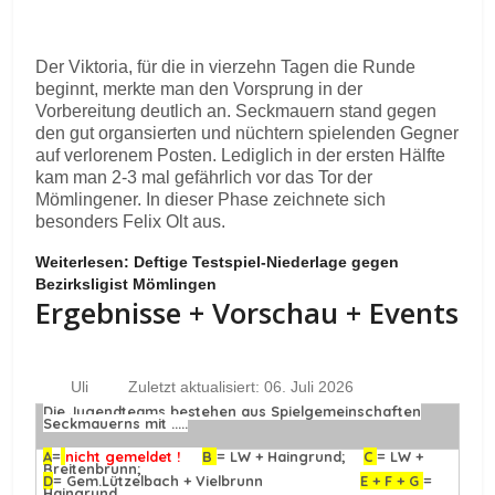
Der Viktoria, für die in vierzehn Tagen die Runde
beginnt, merkte man den Vorsprung in der
Vorbereitung deutlich an. Seckmauern stand gegen
den gut organsierten und nüchtern spielenden Gegner
auf verlorenem Posten. Lediglich in der ersten Hälfte
kam man 2-3 mal gefährlich vor das Tor der
Mömlingener. In dieser Phase zeichnete sich
besonders Felix Olt aus.
Weiterlesen: Deftige Testspiel-Niederlage gegen
Bezirksligist Mömlingen
Ergebnisse + Vorschau + Events
Uli
Zuletzt aktualisiert: 06. Juli 2026
Die Jugendteams bestehen aus Spielgemeinschaften
Seckmauerns mit .....
A
=
nicht gemeldet !
B
= LW + Haingrund;
C
= LW +
Breitenbrunn;
D
= Gem.Lützelbach + Vielbrunn
E + F + G
=
Haingrund