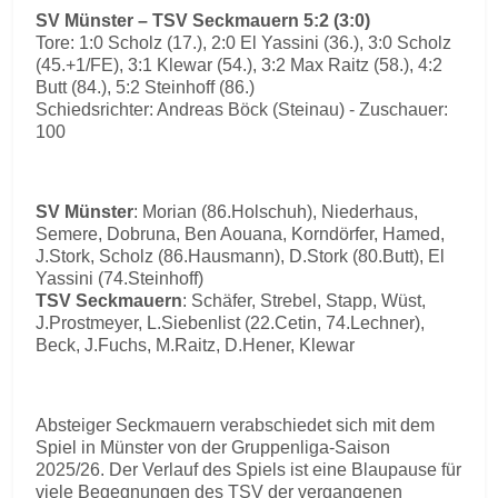
SV Münster – TSV Seckmauern 5:2 (3:0)
Tore: 1:0 Scholz (17.), 2:0 El Yassini (36.), 3:0 Scholz
(45.+1/FE), 3:1 Klewar (54.), 3:2 Max Raitz (58.), 4:2
Butt (84.), 5:2 Steinhoff (86.)
Schiedsrichter: Andreas Böck (Steinau) - Zuschauer:
100
SV Münster
: Morian (86.Holschuh), Niederhaus,
Semere, Dobruna, Ben Aouana, Korndörfer, Hamed,
J.Stork, Scholz (86.Hausmann), D.Stork (80.Butt), El
Yassini (74.Steinhoff)
TSV Seckmauern
: Schäfer, Strebel, Stapp, Wüst,
J.Prostmeyer, L.Siebenlist (22.Cetin, 74.Lechner),
Beck, J.Fuchs, M.Raitz, D.Hener, Klewar
Absteiger Seckmauern verabschiedet sich mit dem
Spiel in Münster von der Gruppenliga-Saison
2025/26. Der Verlauf des Spiels ist eine Blaupause für
viele Begegnungen des TSV der vergangenen