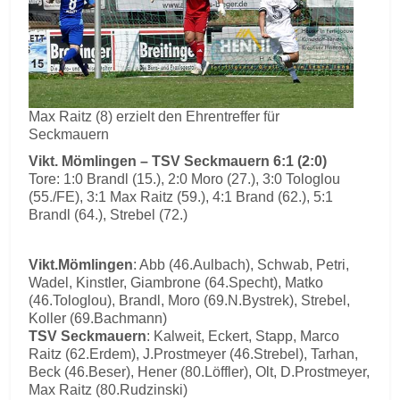
Max Raitz (8) erzielt den Ehrentreffer für
Seckmauern
Vikt. Mömlingen – TSV Seckmauern 6:1 (2:0)
Tore: 1:0 Brandl (15.), 2:0 Moro (27.), 3:0 Tologlou
(55./FE), 3:1 Max Raitz (59.), 4:1 Brand (62.), 5:1
Brandl (64.), Strebel (72.)
Vikt.Mömlingen
: Abb (46.Aulbach), Schwab, Petri,
Wadel, Kinstler, Giambrone (64.Specht), Matko
(46.Tologlou), Brandl, Moro (69.N.Bystrek), Strebel,
Koller (69.Bachmann)
TSV Seckmauern
: Kalweit, Eckert, Stapp, Marco
Raitz (62.Erdem), J.Prostmeyer (46.Strebel), Tarhan,
Beck (46.Beser), Hener (80.Löffler), Olt, D.Prostmeyer,
Max Raitz (80.Rudzinski)