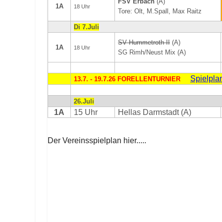
FSV Erbach
(A)
1A
18 Uhr
Tore: Olt, M.Spall, Max Raitz
Di 7.Juli
SV Hummetroth II
(A)
1A
18 Uhr
SG Rimh/Neust Mix (A)
Spielpla
13.7. - 19.7.26 FORELLENTURNIER
26.Juli
1A
15 Uhr
Hellas Darmstadt (A)
Der Vereinsspielplan hier.....