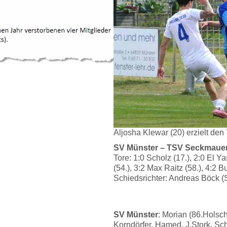
Aljosha Klewar (20) erzielt den 
SV Münster – TSV Seckmauern
Tore: 1:0 Scholz (17.), 2:0 El Y
(54.), 3:2 Max Raitz (58.), 4:2 Bu
Schiedsrichter: Andreas Böck (
SV Münster
: Morian (86.Hols
Korndörfer, Hamed, J.Stork, Sch