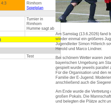
4:3
Rimhorn
Spielplan
Turnier in
Rimhorn
Humme sagt ab
Am Samstag (13.6.2026) fand 
wieder einmal ein größeres Jug
n
Jugendleiter Simon Hillerich so
Herold und Marco Lindner.
Test
Bei schönem Wetter waren zwö
bayerischen Umgebung am Start
gespielt wurde jeweils parallel
Für die Organisation und den r
Familie der E-Jugend. Moderier
anschließend auch die Sieger
Am Ende wurde die Vertretung
großen Pokals. Die Mannschafte
und belegten die Plätze acht und