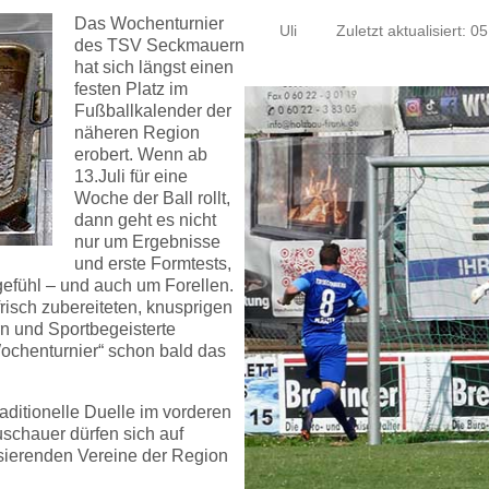
Das Wochenturnier
Uli
Zuletzt aktualisiert: 05
des TSV Seckmauern
hat sich längst einen
festen Platz im
Fußballkalender der
näheren Region
erobert. Wenn ab
13.Juli für eine
Woche der Ball rollt,
dann geht es nicht
nur um Ergebnisse
und erste Formtests,
gefühl – und auch um Forellen.
isch zubereiteten, knusprigen
rn und Sportbegeisterte
Wochenturnier“ schon bald das
raditionelle Duelle im vorderen
chauer dürfen sich auf
lisierenden Vereine der Region