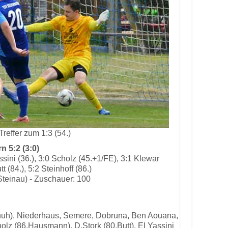
Treffer zum 1:3 (54.)
 5:2 (3:0)
assini (36.), 3:0 Scholz (45.+1/FE), 3:1 Klewar
tt (84.), 5:2 Steinhoff (86.)
Steinau) - Zuschauer: 100
chuh), Niederhaus, Semere, Dobruna, Ben Aouana,
olz (86.Hausmann), D.Stork (80.Butt), El Yassini