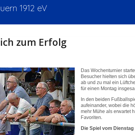
ern 1912 eV
ich zum Erfolg
Das Wochenturnier start
Besucher hielten sich üb
ab und zu mal ein Lüftche
für einen Montag insgesam
In den beiden Fußballspi
aufeinander, wobei die h
mehr Mühe als erwartet ha
Favoriten.
Die Spiel vom Dienstag