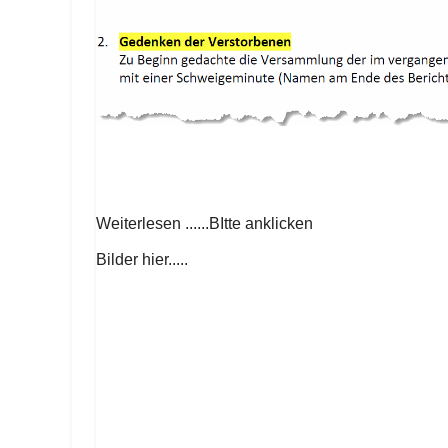
Weiterlesen ......BItte anklicken
Bilder hier.....