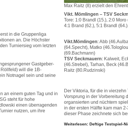
Max Raitz (8) erzielt den Ehren
Vikt. Mömlingen – TSV Seckma
Tore: 1:0 Brandl (15.), 2:0 Moro 
4:1 Brand (62.), 5:1 Brandl (64.)
 erst in die Gruppenliga
itionen an. Die Höchster
Vikt.Mömlingen
: Abb (46.Aulb
 den Turniersieg vom letzten
(64.Specht), Matko (46.Tologlou)
(69.Bachmann)
TSV Seckmauern
: Kalweit, E
 eingesprungener Gastgeber-
(46.Strebel), Tarhan, Beck (46.B
Röllfeld) will die 1B-
Raitz (80.Rudzinski)
ein Notnagel sein und seine
Der Viktoria, für die in vierze
ann an einem guten Tag und in
Vorsprung in der Vorbereitung 
SG steht für hohe
organsierten und nüchtern spie
edlowski einen überragenden
in der ersten Hälfte kam man 2-
urnier nutzen, um ihre
dieser Phase zeichnete sich be
Weiterlesen: Deftige Testspiel-N