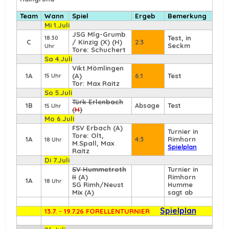
Team
Wann
Spiel
Ergeb
Bemerkung
Mi 1.Juli
JSG Mlg-Grumb
Test, in
18.30
C
/ Kinzig (X) (H)
2:3
Seckm
Uhr
Tore: Schuchert
Sa 4.Juli
Vikt.Mömlingen
1A
(A)
6:1
Test
15 Uhr
Tor: Max Raitz
So 5.Juli
Türk Erlenbach
1B
Absage
Test
15 Uhr
(
H
)
Mo 6.Juli
FSV Erbach
(A)
Turnier in
Tore: Olt,
1A
4:3
Rimhorn
18 Uhr
M.Spall, Max
Spielplan
Raitz
Di 7.Juli
SV Hummetroth
Turnier in
II
(A)
Rimhorn
1A
18 Uhr
SG Rimh/Neust
Humme
Mix (A)
sagt ab
Spielplan
13.7. - 19.7.26 FORELLENTURNIER