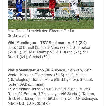
Max Raitz (8) erzielt den Ehrentreffer für
Seckmauern
Vikt. Mömlingen – TSV Seckmauern 6:1 (2:0)
Tore: 1:0 Brandl (15.), 2:0 Moro (27.), 3:0 Tologlou
(55./FE), 3:1 Max Raitz (59.), 4:1 Brand (62.), 5:1
Brandl (64.), Strebel (72.)
Vikt.Mömlingen
: Abb (46.Aulbach), Schwab, Petri,
Wadel, Kinstler, Giambrone (64.Specht), Matko
(46.Tologlou), Brandl, Moro (69.N.Bystrek), Strebel,
Koller (69.Bachmann)
TSV Seckmauern
: Kalweit, Eckert, Stapp, Marco
Raitz (62.Erdem), J.Prostmeyer (46.Strebel), Tarhan,
Beck (46.Beser), Hener (80.Löffler), Olt, D.Prostmeyer,
Max Raitz (80.Rudzinski)