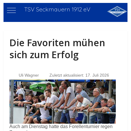
TSV Seckmauern 1912 eV
Mobile Menu Toggle
Die Favoriten mühen
sich zum Erfolg
Uli Wagner
Zuletzt aktualisiert: 17. Juli 2026
Auch am Dienstag hatte das Forellenturnier regen