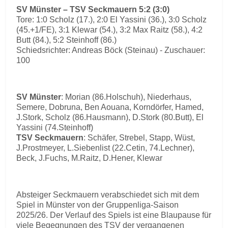
SV Münster – TSV Seckmauern 5:2 (3:0)
Tore: 1:0 Scholz (17.), 2:0 El Yassini (36.), 3:0 Scholz
(45.+1/FE), 3:1 Klewar (54.), 3:2 Max Raitz (58.), 4:2
Butt (84.), 5:2 Steinhoff (86.)
Schiedsrichter: Andreas Böck (Steinau) - Zuschauer:
100
SV Münster
: Morian (86.Holschuh), Niederhaus,
Semere, Dobruna, Ben Aouana, Korndörfer, Hamed,
J.Stork, Scholz (86.Hausmann), D.Stork (80.Butt), El
Yassini (74.Steinhoff)
TSV Seckmauern
: Schäfer, Strebel, Stapp, Wüst,
J.Prostmeyer, L.Siebenlist (22.Cetin, 74.Lechner),
Beck, J.Fuchs, M.Raitz, D.Hener, Klewar
Absteiger Seckmauern verabschiedet sich mit dem
Spiel in Münster von der Gruppenliga-Saison
2025/26. Der Verlauf des Spiels ist eine Blaupause für
viele Begegnungen des TSV der vergangenen