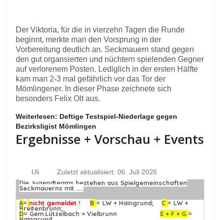
Der Viktoria, für die in vierzehn Tagen die Runde
beginnt, merkte man den Vorsprung in der
Vorbereitung deutlich an. Seckmauern stand gegen
den gut organsierten und nüchtern spielenden Gegner
auf verlorenem Posten. Lediglich in der ersten Hälfte
kam man 2-3 mal gefährlich vor das Tor der
Mömlingener. In dieser Phase zeichnete sich
besonders Felix Olt aus.
Weiterlesen: Deftige Testspiel-Niederlage gegen
Bezirksligist Mömlingen
Ergebnisse + Vorschau + Events
Uli
Zuletzt aktualisiert: 06. Juli 2026
Die Jugendteams bestehen aus Spielgemeinschaften
Seckmauerns mit .....
A
=
nicht gemeldet !
B
= LW + Haingrund;
C
= LW +
Breitenbrunn;
D
= Gem.Lützelbach + Vielbrunn
E + F + G
=
Haingrund