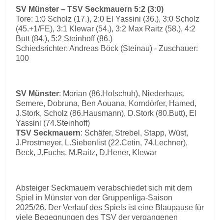
SV Münster – TSV Seckmauern 5:2 (3:0)
Tore: 1:0 Scholz (17.), 2:0 El Yassini (36.), 3:0 Scholz
(45.+1/FE), 3:1 Klewar (54.), 3:2 Max Raitz (58.), 4:2
Butt (84.), 5:2 Steinhoff (86.)
Schiedsrichter: Andreas Böck (Steinau) - Zuschauer:
100
SV Münster
: Morian (86.Holschuh), Niederhaus,
Semere, Dobruna, Ben Aouana, Korndörfer, Hamed,
J.Stork, Scholz (86.Hausmann), D.Stork (80.Butt), El
Yassini (74.Steinhoff)
TSV Seckmauern
: Schäfer, Strebel, Stapp, Wüst,
J.Prostmeyer, L.Siebenlist (22.Cetin, 74.Lechner),
Beck, J.Fuchs, M.Raitz, D.Hener, Klewar
Absteiger Seckmauern verabschiedet sich mit dem
Spiel in Münster von der Gruppenliga-Saison
2025/26. Der Verlauf des Spiels ist eine Blaupause für
viele Begegnungen des TSV der vergangenen