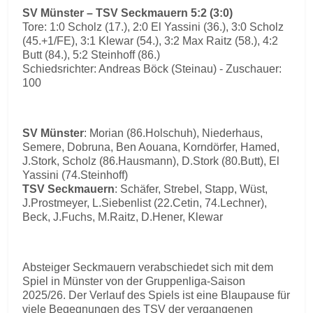
SV Münster – TSV Seckmauern 5:2 (3:0)
Tore: 1:0 Scholz (17.), 2:0 El Yassini (36.), 3:0 Scholz
(45.+1/FE), 3:1 Klewar (54.), 3:2 Max Raitz (58.), 4:2
Butt (84.), 5:2 Steinhoff (86.)
Schiedsrichter: Andreas Böck (Steinau) - Zuschauer:
100
SV Münster
: Morian (86.Holschuh), Niederhaus,
Semere, Dobruna, Ben Aouana, Korndörfer, Hamed,
J.Stork, Scholz (86.Hausmann), D.Stork (80.Butt), El
Yassini (74.Steinhoff)
TSV Seckmauern
: Schäfer, Strebel, Stapp, Wüst,
J.Prostmeyer, L.Siebenlist (22.Cetin, 74.Lechner),
Beck, J.Fuchs, M.Raitz, D.Hener, Klewar
Absteiger Seckmauern verabschiedet sich mit dem
Spiel in Münster von der Gruppenliga-Saison
2025/26. Der Verlauf des Spiels ist eine Blaupause für
viele Begegnungen des TSV der vergangenen