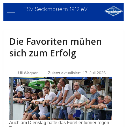
TSV Seckmauern 1912 eV
Mobile Menu Toggle
Die Favoriten mühen
sich zum Erfolg
Uli Wagner
Zuletzt aktualisiert: 17. Juli 2026
Auch am Dienstag hatte das Forellenturnier regen