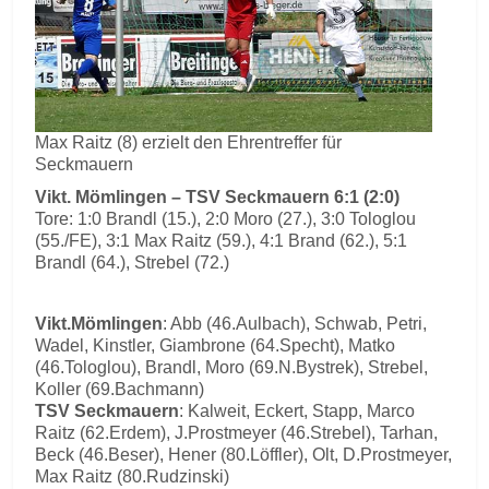
Max Raitz (8) erzielt den Ehrentreffer für
Seckmauern
Vikt. Mömlingen – TSV Seckmauern 6:1 (2:0)
Tore: 1:0 Brandl (15.), 2:0 Moro (27.), 3:0 Tologlou
(55./FE), 3:1 Max Raitz (59.), 4:1 Brand (62.), 5:1
Brandl (64.), Strebel (72.)
Vikt.Mömlingen
: Abb (46.Aulbach), Schwab, Petri,
Wadel, Kinstler, Giambrone (64.Specht), Matko
(46.Tologlou), Brandl, Moro (69.N.Bystrek), Strebel,
Koller (69.Bachmann)
TSV Seckmauern
: Kalweit, Eckert, Stapp, Marco
Raitz (62.Erdem), J.Prostmeyer (46.Strebel), Tarhan,
Beck (46.Beser), Hener (80.Löffler), Olt, D.Prostmeyer,
Max Raitz (80.Rudzinski)