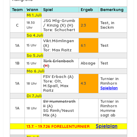
Team
Wann
Spiel
Ergeb
Bemerkung
Mi 1.Juli
JSG Mlg-Grumb
Test, in
18.30
C
/ Kinzig (X) (H)
2:3
Seckm
Uhr
Tore: Schuchert
Sa 4.Juli
Vikt.Mömlingen
1A
(A)
6:1
Test
15 Uhr
Tor: Max Raitz
So 5.Juli
Türk Erlenbach
1B
Absage
Test
15 Uhr
(
H
)
Mo 6.Juli
FSV Erbach
(A)
Turnier in
Tore: Olt,
1A
4:3
Rimhorn
18 Uhr
M.Spall, Max
Spielplan
Raitz
Di 7.Juli
SV Hummetroth
Turnier in
II
(A)
Rimhorn
1A
18 Uhr
SG Rimh/Neust
Humme
Mix (A)
sagt ab
Spielplan
13.7. - 19.7.26 FORELLENTURNIER