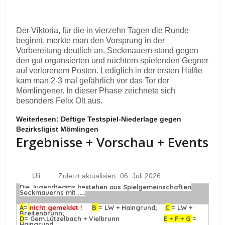
Der Viktoria, für die in vierzehn Tagen die Runde
beginnt, merkte man den Vorsprung in der
Vorbereitung deutlich an. Seckmauern stand gegen
den gut organsierten und nüchtern spielenden Gegner
auf verlorenem Posten. Lediglich in der ersten Hälfte
kam man 2-3 mal gefährlich vor das Tor der
Mömlingener. In dieser Phase zeichnete sich
besonders Felix Olt aus.
Weiterlesen: Deftige Testspiel-Niederlage gegen
Bezirksligist Mömlingen
Ergebnisse + Vorschau + Events
Uli
Zuletzt aktualisiert: 06. Juli 2026
Die Jugendteams bestehen aus Spielgemeinschaften
Seckmauerns mit .....
A
=
nicht gemeldet !
B
= LW + Haingrund;
C
= LW +
Breitenbrunn;
D
= Gem.Lützelbach + Vielbrunn
E + F + G
=
Haingrund