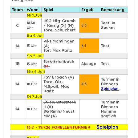
Team
Wann
Spiel
Ergeb
Bemerkung
Mi 1.Juli
JSG Mlg-Grumb
Test, in
18.30
C
/ Kinzig (X) (H)
2:3
Seckm
Uhr
Tore: Schuchert
Sa 4.Juli
Vikt.Mömlingen
1A
(A)
6:1
Test
15 Uhr
Tor: Max Raitz
So 5.Juli
Türk Erlenbach
1B
Absage
Test
15 Uhr
(
H
)
Mo 6.Juli
FSV Erbach
(A)
Turnier in
Tore: Olt,
1A
4:3
Rimhorn
18 Uhr
M.Spall, Max
Spielplan
Raitz
Di 7.Juli
SV Hummetroth
Turnier in
II
(A)
Rimhorn
1A
18 Uhr
SG Rimh/Neust
Humme
Mix (A)
sagt ab
Spielplan
13.7. - 19.7.26 FORELLENTURNIER