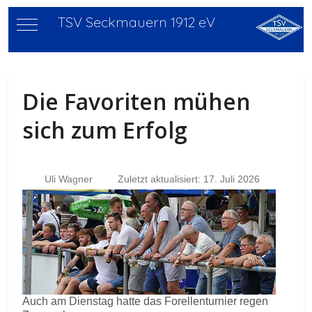
TSV Seckmauern 1912 eV
Mobile Menu Toggle
Die Favoriten mühen
sich zum Erfolg
Uli Wagner
Zuletzt aktualisiert: 17. Juli 2026
Auch am Dienstag hatte das Forellenturnier regen