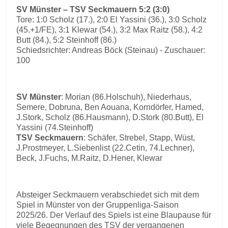
SV Münster – TSV Seckmauern 5:2 (3:0)
Tore: 1:0 Scholz (17.), 2:0 El Yassini (36.), 3:0 Scholz
(45.+1/FE), 3:1 Klewar (54.), 3:2 Max Raitz (58.), 4:2
Butt (84.), 5:2 Steinhoff (86.)
Schiedsrichter: Andreas Böck (Steinau) - Zuschauer:
100
SV Münster
: Morian (86.Holschuh), Niederhaus,
Semere, Dobruna, Ben Aouana, Korndörfer, Hamed,
J.Stork, Scholz (86.Hausmann), D.Stork (80.Butt), El
Yassini (74.Steinhoff)
TSV Seckmauern
: Schäfer, Strebel, Stapp, Wüst,
J.Prostmeyer, L.Siebenlist (22.Cetin, 74.Lechner),
Beck, J.Fuchs, M.Raitz, D.Hener, Klewar
Absteiger Seckmauern verabschiedet sich mit dem
Spiel in Münster von der Gruppenliga-Saison
2025/26. Der Verlauf des Spiels ist eine Blaupause für
viele Begegnungen des TSV der vergangenen