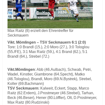
Max Raitz (8) erzielt den Ehrentreffer für
Seckmauern
Vikt. Mömlingen – TSV Seckmauern 6:1 (2:0)
Tore: 1:0 Brandl (15.), 2:0 Moro (27.), 3:0 Tologlou
(55./FE), 3:1 Max Raitz (59.), 4:1 Brand (62.), 5:1
Brandl (64.), Strebel (72.)
Vikt.Mömlingen
: Abb (46.Aulbach), Schwab, Petri,
Wadel, Kinstler, Giambrone (64.Specht), Matko
(46.Tologlou), Brandl, Moro (69.N.Bystrek), Strebel,
Koller (69.Bachmann)
TSV Seckmauern
: Kalweit, Eckert, Stapp, Marco
Raitz (62.Erdem), J.Prostmeyer (46.Strebel), Tarhan,
Beck (46.Beser), Hener (80.Löffler), Olt, D.Prostmeyer,
Max Raitz (80.Rudzinski)