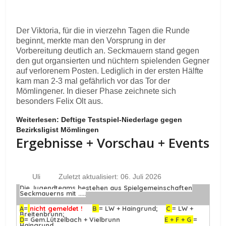
Der Viktoria, für die in vierzehn Tagen die Runde
beginnt, merkte man den Vorsprung in der
Vorbereitung deutlich an. Seckmauern stand gegen
den gut organsierten und nüchtern spielenden Gegner
auf verlorenem Posten. Lediglich in der ersten Hälfte
kam man 2-3 mal gefährlich vor das Tor der
Mömlingener. In dieser Phase zeichnete sich
besonders Felix Olt aus.
Weiterlesen: Deftige Testspiel-Niederlage gegen
Bezirksligist Mömlingen
Ergebnisse + Vorschau + Events
Uli
Zuletzt aktualisiert: 06. Juli 2026
Die Jugendteams bestehen aus Spielgemeinschaften
Seckmauerns mit .....
A
=
nicht gemeldet !
B
= LW + Haingrund;
C
= LW +
Breitenbrunn;
D
= Gem.Lützelbach + Vielbrunn
E + F + G
=
Haingrund