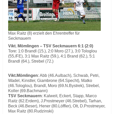
Max Raitz (8) erzielt den Ehrentreffer für
Seckmauern
Vikt. Mömlingen – TSV Seckmauern 6:1 (2:0)
Tore: 1:0 Brandl (15.), 2:0 Moro (27.), 3:0 Tologlou
(55./FE), 3:1 Max Raitz (59.), 4:1 Brand (62.), 5:1
Brandl (64.), Strebel (72.)
Vikt.Mömlingen
: Abb (46.Aulbach), Schwab, Petri,
Wadel, Kinstler, Giambrone (64.Specht), Matko
(46.Tologlou), Brandl, Moro (69.N.Bystrek), Strebel,
Koller (69.Bachmann)
TSV Seckmauern
: Kalweit, Eckert, Stapp, Marco
Raitz (62.Erdem), J.Prostmeyer (46.Strebel), Tarhan,
Beck (46.Beser), Hener (80.Löffler), Olt, D.Prostmeyer,
Max Raitz (80.Rudzinski)