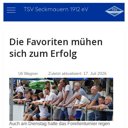
TSV Seckmauern 1912 eV
Mobile Menu Toggle
Die Favoriten mühen
sich zum Erfolg
Uli Wagner
Zuletzt aktualisiert: 17. Juli 2026
Auch am Dienstag hatte das Forellenturnier regen