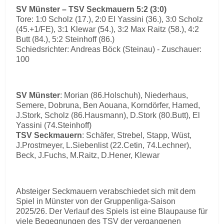
SV Münster – TSV Seckmauern 5:2 (3:0)
Tore: 1:0 Scholz (17.), 2:0 El Yassini (36.), 3:0 Scholz
(45.+1/FE), 3:1 Klewar (54.), 3:2 Max Raitz (58.), 4:2
Butt (84.), 5:2 Steinhoff (86.)
Schiedsrichter: Andreas Böck (Steinau) - Zuschauer:
100
SV Münster
: Morian (86.Holschuh), Niederhaus,
Semere, Dobruna, Ben Aouana, Korndörfer, Hamed,
J.Stork, Scholz (86.Hausmann), D.Stork (80.Butt), El
Yassini (74.Steinhoff)
TSV Seckmauern
: Schäfer, Strebel, Stapp, Wüst,
J.Prostmeyer, L.Siebenlist (22.Cetin, 74.Lechner),
Beck, J.Fuchs, M.Raitz, D.Hener, Klewar
Absteiger Seckmauern verabschiedet sich mit dem
Spiel in Münster von der Gruppenliga-Saison
2025/26. Der Verlauf des Spiels ist eine Blaupause für
viele Begegnungen des TSV der vergangenen