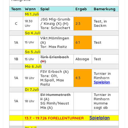
Team
Wann
Spiel
Ergeb
Bemerkung
Mi 1.Juli
JSG Mlg-Grumb
Test, in
18.30
C
/ Kinzig (X) (H)
2:3
Seckm
Uhr
Tore: Schuchert
Sa 4.Juli
Vikt.Mömlingen
1A
(A)
6:1
Test
15 Uhr
Tor: Max Raitz
So 5.Juli
Türk Erlenbach
1B
Absage
Test
15 Uhr
(
H
)
Mo 6.Juli
FSV Erbach
(A)
Turnier in
Tore: Olt,
1A
4:3
Rimhorn
18 Uhr
M.Spall, Max
Spielplan
Raitz
Di 7.Juli
SV Hummetroth
Turnier in
II
(A)
Rimhorn
1A
18 Uhr
SG Rimh/Neust
Humme
Mix (A)
sagt ab
Spielplan
13.7. - 19.7.26 FORELLENTURNIER