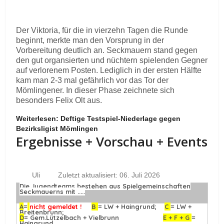
Der Viktoria, für die in vierzehn Tagen die Runde
beginnt, merkte man den Vorsprung in der
Vorbereitung deutlich an. Seckmauern stand gegen
den gut organsierten und nüchtern spielenden Gegner
auf verlorenem Posten. Lediglich in der ersten Hälfte
kam man 2-3 mal gefährlich vor das Tor der
Mömlingener. In dieser Phase zeichnete sich
besonders Felix Olt aus.
Weiterlesen: Deftige Testspiel-Niederlage gegen
Bezirksligist Mömlingen
Ergebnisse + Vorschau + Events
Uli
Zuletzt aktualisiert: 06. Juli 2026
Die Jugendteams bestehen aus Spielgemeinschaften
Seckmauerns mit .....
A
=
nicht gemeldet !
B
= LW + Haingrund;
C
= LW +
Breitenbrunn;
D
= Gem.Lützelbach + Vielbrunn
E + F + G
=
Haingrund