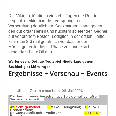
Der Viktoria, für die in vierzehn Tagen die Runde
beginnt, merkte man den Vorsprung in der
Vorbereitung deutlich an. Seckmauern stand gegen
den gut organsierten und nüchtern spielenden Gegner
auf verlorenem Posten. Lediglich in der ersten Hälfte
kam man 2-3 mal gefährlich vor das Tor der
Mömlingener. In dieser Phase zeichnete sich
besonders Felix Olt aus.
Weiterlesen: Deftige Testspiel-Niederlage gegen
Bezirksligist Mömlingen
Ergebnisse + Vorschau + Events
Uli
Zuletzt aktualisiert: 06. Juli 2026
Die Jugendteams bestehen aus Spielgemeinschaften
Seckmauerns mit .....
A
=
nicht gemeldet !
B
= LW + Haingrund;
C
= LW +
Breitenbrunn;
D
= Gem.Lützelbach + Vielbrunn
E + F + G
=
Haingrund