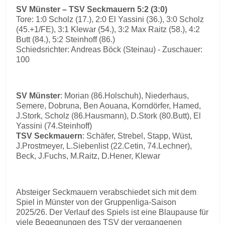
SV Münster – TSV Seckmauern 5:2 (3:0)
Tore: 1:0 Scholz (17.), 2:0 El Yassini (36.), 3:0 Scholz
(45.+1/FE), 3:1 Klewar (54.), 3:2 Max Raitz (58.), 4:2
Butt (84.), 5:2 Steinhoff (86.)
Schiedsrichter: Andreas Böck (Steinau) - Zuschauer:
100
SV Münster
: Morian (86.Holschuh), Niederhaus,
Semere, Dobruna, Ben Aouana, Korndörfer, Hamed,
J.Stork, Scholz (86.Hausmann), D.Stork (80.Butt), El
Yassini (74.Steinhoff)
TSV Seckmauern
: Schäfer, Strebel, Stapp, Wüst,
J.Prostmeyer, L.Siebenlist (22.Cetin, 74.Lechner),
Beck, J.Fuchs, M.Raitz, D.Hener, Klewar
Absteiger Seckmauern verabschiedet sich mit dem
Spiel in Münster von der Gruppenliga-Saison
2025/26. Der Verlauf des Spiels ist eine Blaupause für
viele Begegnungen des TSV der vergangenen