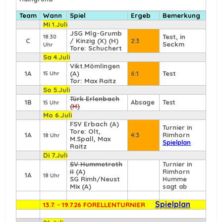
Team
Wann
Spiel
Ergeb
Bemerkung
Mi 1.Juli
JSG Mlg-Grumb
Test, in
18.30
C
/ Kinzig (X) (H)
2:3
Seckm
Uhr
Tore: Schuchert
Sa 4.Juli
Vikt.Mömlingen
1A
(A)
6:1
Test
15 Uhr
Tor: Max Raitz
So 5.Juli
Türk Erlenbach
1B
Absage
Test
15 Uhr
(
H
)
Mo 6.Juli
FSV Erbach
(A)
Turnier in
Tore: Olt,
1A
4:3
Rimhorn
18 Uhr
M.Spall, Max
Spielplan
Raitz
Di 7.Juli
SV Hummetroth
Turnier in
II
(A)
Rimhorn
1A
18 Uhr
SG Rimh/Neust
Humme
Mix (A)
sagt ab
Spielplan
13.7. - 19.7.26 FORELLENTURNIER