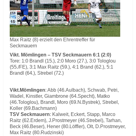
Max Raitz (8) erzielt den Ehrentreffer für
Seckmauern
Vikt. Mömlingen – TSV Seckmauern 6:1 (2:0)
Tore: 1:0 Brandl (15.), 2:0 Moro (27.), 3:0 Tologlou
(55./FE), 3:1 Max Raitz (59.), 4:1 Brand (62.), 5:1
Brandl (64.), Strebel (72.)
Vikt.Mömlingen
: Abb (46.Aulbach), Schwab, Petri,
Wadel, Kinstler, Giambrone (64.Specht), Matko
(46.Tologlou), Brandl, Moro (69.N.Bystrek), Strebel,
Koller (69.Bachmann)
TSV Seckmauern
: Kalweit, Eckert, Stapp, Marco
Raitz (62.Erdem), J.Prostmeyer (46.Strebel), Tarhan,
Beck (46.Beser), Hener (80.Löffler), Olt, D.Prostmeyer,
Max Raitz (80.Rudzinski)