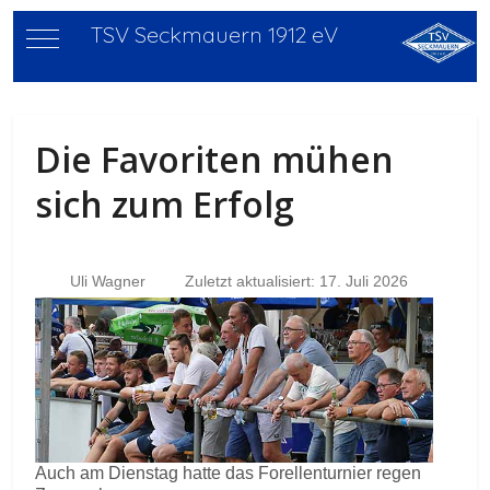
TSV Seckmauern 1912 eV
Mobile Menu Toggle
Die Favoriten mühen
sich zum Erfolg
Uli Wagner
Zuletzt aktualisiert: 17. Juli 2026
Auch am Dienstag hatte das Forellenturnier regen