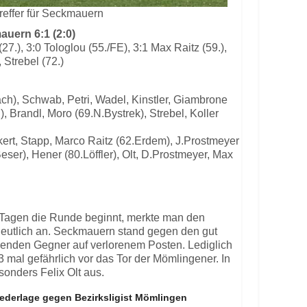
treffer für Seckmauern
uern 6:1 (2:0)
(27.), 3:0 Tologlou (55./FE), 3:1 Max Raitz (59.),
, Strebel (72.)
ach), Schwab, Petri, Wadel, Kinstler, Giambrone
, Brandl, Moro (69.N.Bystrek), Strebel, Koller
ckert, Stapp, Marco Raitz (62.Erdem), J.Prostmeyer
eser), Hener (80.Löffler), Olt, D.Prostmeyer, Max
hn Tagen die Runde beginnt, merkte man den
deutlich an. Seckmauern stand gegen den gut
lenden Gegner auf verlorenem Posten. Lediglich
3 mal gefährlich vor das Tor der Mömlingener. In
sonders Felix Olt aus.
iederlage gegen Bezirksligist Mömlingen