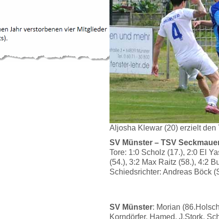
Aljosha Klewar (20) erzielt den 
SV Münster – TSV Seckmauern
Tore: 1:0 Scholz (17.), 2:0 El Y
(54.), 3:2 Max Raitz (58.), 4:2 Bu
Schiedsrichter: Andreas Böck (
SV Münster
: Morian (86.Hols
Korndörfer, Hamed, J.Stork, Sch