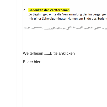
Weiterlesen ......BItte anklicken
Bilder hier.....