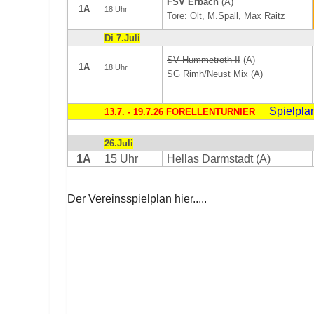
FSV Erbach
(A)
1A
18 Uhr
Tore: Olt, M.Spall, Max Raitz
Di 7.Juli
SV Hummetroth II
(A)
1A
18 Uhr
SG Rimh/Neust Mix (A)
Spielpla
13.7. - 19.7.26 FORELLENTURNIER
26.Juli
1A
15 Uhr
Hellas Darmstadt (A)
Der Vereinsspielplan hier.....