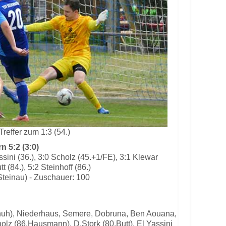
Treffer zum 1:3 (54.)
 5:2 (3:0)
assini (36.), 3:0 Scholz (45.+1/FE), 3:1 Klewar
tt (84.), 5:2 Steinhoff (86.)
Steinau) - Zuschauer: 100
chuh), Niederhaus, Semere, Dobruna, Ben Aouana,
olz (86.Hausmann), D.Stork (80.Butt), El Yassini