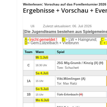
Weiterlesen: Vorschau auf das Forellenturnier 2026
Ergebnisse + Vorschau + Eve
Uli
Zuletzt aktualisiert: 06. Juli 2026
Die Jugendteams bestehen aus Spielgemeinsc
A
=
nicht gemeldet !
B
= LW + Haingrund;
C
=
D
= Gem.Lützelbach + Vielbrunn
E +
Team
Wann
Spiel
Mi 1.Juli
JSG Mlg-Grumb / Kinzig (X) (H)
C
18.30 Uhr
Tore: Schuchert
Sa 4.Juli
Vikt.Mömlingen (A)
1A
15 Uhr
Tor: Max Raitz
So 5.Juli
1B
Türk Erlenbach (
H
)
15 Uhr
Mo 6.Juli