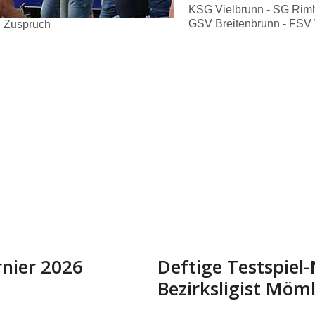
KSG Vielbrunn - SG Rimh
GSV Breitenbrunn - FSV 
n Zuspruch
rnier 2026
Deftige Testspiel
Bezirksligist Möm