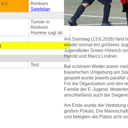
4:3
Rimhorn
Spielplan
Turnier in
Rimhorn
Humme sagt ab
Am Samstag (13.6.2026) fand 
wieder einmal ein größeres Jug
n
Jugendleiter Simon Hillerich so
Herold und Marco Lindner.
Test
Bei schönem Wetter waren zwö
bayerischen Umgebung am Start
gespielt wurde jeweils parallel
Für die Organisation und den r
Familie der E-Jugend. Moderier
anschließend auch die Sieger
Am Ende wurde die Vertretung
großen Pokals. Die Mannschafte
und belegten die Plätze acht und