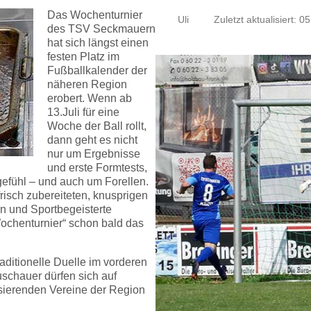
Das Wochenturnier
Uli
Zuletzt aktualisiert: 05
des TSV Seckmauern
hat sich längst einen
festen Platz im
Fußballkalender der
näheren Region
erobert. Wenn ab
13.Juli für eine
Woche der Ball rollt,
dann geht es nicht
nur um Ergebnisse
und erste Formtests,
gefühl – und auch um Forellen.
isch zubereiteten, knusprigen
rn und Sportbegeisterte
Wochenturnier“ schon bald das
raditionelle Duelle im vorderen
chauer dürfen sich auf
lisierenden Vereine der Region