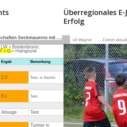
nts
Überregionales E-
Erfolg
haften Seckmauerns mit .....
Uli Wagner
Zuletzt aktual
 LW + Breitenbrunn;
 F + G
= Haingrund
Ergeb
Bemerkung
2:3
Test, in Seckm
6:1
Test
Absage
Test
Turnier in