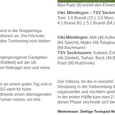
Max Raitz (8) erzielt den Ehren
Vikt. Mömlingen – TSV Seckma
Tore: 1:0 Brandl (15.), 2:0 Moro 
4:1 Brand (62.), 5:1 Brandl (64.)
 erst in die Gruppenliga
itionen an. Die Höchster
Vikt.Mömlingen
: Abb (46.Aulb
 den Turniersieg vom letzten
(64.Specht), Matko (46.Tologlou)
(69.Bachmann)
TSV Seckmauern
: Kalweit, E
 eingesprungener Gastgeber-
(46.Strebel), Tarhan, Beck (46.B
Röllfeld) will die 1B-
Raitz (80.Rudzinski)
ein Notnagel sein und seine
Der Viktoria, für die in vierze
ann an einem guten Tag und in
Vorsprung in der Vorbereitung 
SG steht für hohe
organsierten und nüchtern spie
edlowski einen überragenden
in der ersten Hälfte kam man 2-
urnier nutzen, um ihre
dieser Phase zeichnete sich be
Weiterlesen: Deftige Testspiel-N