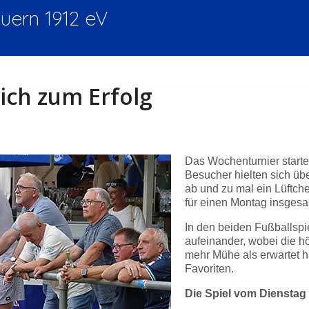
ern 1912 eV
ich zum Erfolg
Das Wochenturnier start
Besucher hielten sich üb
ab und zu mal ein Lüftche
für einen Montag insgesam
In den beiden Fußballspi
aufeinander, wobei die h
mehr Mühe als erwartet ha
Favoriten.
Die Spiel vom Dienstag