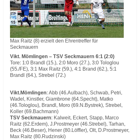
Max Raitz (8) erzielt den Ehrentreffer für
Seckmauern
Vikt. Mömlingen – TSV Seckmauern 6:1 (2:0)
Tore: 1:0 Brandl (15.), 2:0 Moro (27.), 3:0 Tologlou
(55./FE), 3:1 Max Raitz (59.), 4:1 Brand (62.), 5:1
Brandl (64.), Strebel (72.)
Vikt.Mömlingen
: Abb (46.Aulbach), Schwab, Petri,
Wadel, Kinstler, Giambrone (64.Specht), Matko
(46.Tologlou), Brandl, Moro (69.N.Bystrek), Strebel,
Koller (69.Bachmann)
TSV Seckmauern
: Kalweit, Eckert, Stapp, Marco
Raitz (62.Erdem), J.Prostmeyer (46.Strebel), Tarhan,
Beck (46.Beser), Hener (80.Löffler), Olt, D.Prostmeyer,
Max Raitz (80.Rudzinski)