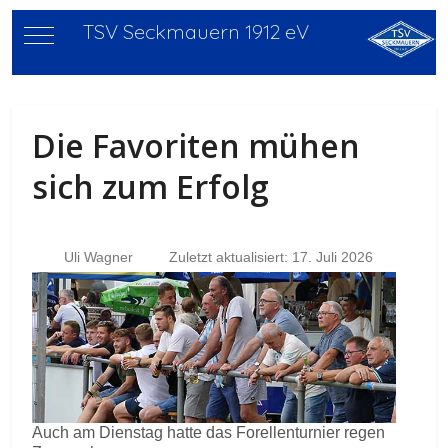
TSV Seckmauern 1912 eV
Mobile Menu Toggle
Die Favoriten mühen
sich zum Erfolg
Uli Wagner
Zuletzt aktualisiert: 17. Juli 2026
Auch am Dienstag hatte das Forellenturnier regen