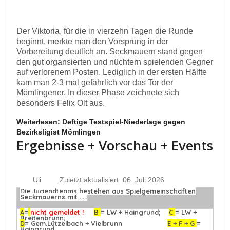
Der Viktoria, für die in vierzehn Tagen die Runde
beginnt, merkte man den Vorsprung in der
Vorbereitung deutlich an. Seckmauern stand gegen
den gut organsierten und nüchtern spielenden Gegner
auf verlorenem Posten. Lediglich in der ersten Hälfte
kam man 2-3 mal gefährlich vor das Tor der
Mömlingener. In dieser Phase zeichnete sich
besonders Felix Olt aus.
Weiterlesen: Deftige Testspiel-Niederlage gegen
Bezirksligist Mömlingen
Ergebnisse + Vorschau + Events
Uli
Zuletzt aktualisiert: 06. Juli 2026
Die Jugendteams bestehen aus Spielgemeinschaften
Seckmauerns mit .....
A
=
nicht gemeldet !
B
= LW + Haingrund;
C
= LW +
Breitenbrunn;
D
= Gem.Lützelbach + Vielbrunn
E + F + G
=
Haingrund