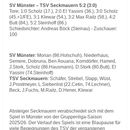
SV Münster – TSV Seckmauern 5:2 (3:0)
Tore: 1:0 Scholz (17.), 2:0 El Yassini (36.), 3:0 Scholz
(45.+1/FE), 3:1 Klewar (54.), 3:2 Max Raitz (58.), 4:2
Butt (84.), 5:2 Steinhoff (86.)
Schiedsrichter: Andreas Böck (Steinau) - Zuschauer:
100
SV Münster
: Morian (86.Holschuh), Niederhaus,
Semere, Dobruna, Ben Aouana, Korndörfer, Hamed,
J.Stork, Scholz (86.Hausmann), D.Stork (80.Butt), El
Yassini (74.Steinhoff)
TSV Seckmauern
: Schäfer, Strebel, Stapp, Wüst,
J.Prostmeyer, L.Siebenlist (22.Cetin, 74.Lechner),
Beck, J.Fuchs, M.Raitz, D.Hener, Klewar
Absteiger Seckmauern verabschiedet sich mit dem
Spiel in Münster von der Gruppenliga-Saison
2025/26. Der Verlauf des Spiels ist eine Blaupause für
viele Begegnungen des TSV der vergangenen