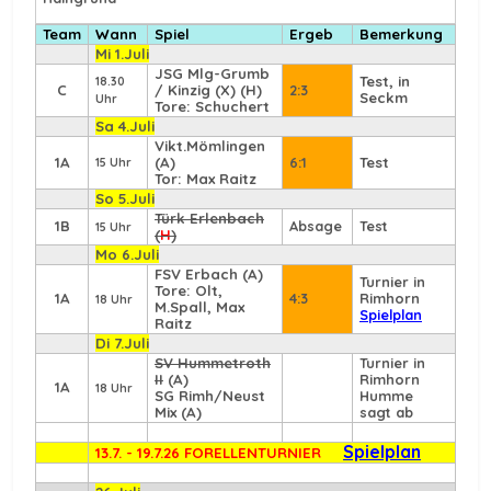
Team
Wann
Spiel
Ergeb
Bemerkung
Mi 1.Juli
JSG Mlg-Grumb
Test, in
18.30
C
/ Kinzig (X) (H)
2:3
Seckm
Uhr
Tore: Schuchert
Sa 4.Juli
Vikt.Mömlingen
1A
(A)
6:1
Test
15 Uhr
Tor: Max Raitz
So 5.Juli
Türk Erlenbach
1B
Absage
Test
15 Uhr
(
H
)
Mo 6.Juli
FSV Erbach
(A)
Turnier in
Tore: Olt,
1A
4:3
Rimhorn
18 Uhr
M.Spall, Max
Spielplan
Raitz
Di 7.Juli
SV Hummetroth
Turnier in
II
(A)
Rimhorn
1A
18 Uhr
SG Rimh/Neust
Humme
Mix (A)
sagt ab
Spielplan
13.7. - 19.7.26 FORELLENTURNIER