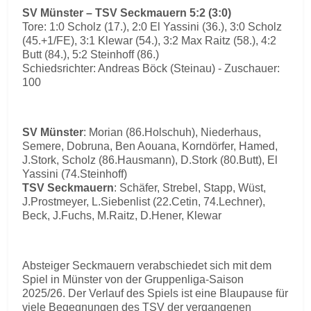
SV Münster – TSV Seckmauern 5:2 (3:0)
Tore: 1:0 Scholz (17.), 2:0 El Yassini (36.), 3:0 Scholz
(45.+1/FE), 3:1 Klewar (54.), 3:2 Max Raitz (58.), 4:2
Butt (84.), 5:2 Steinhoff (86.)
Schiedsrichter: Andreas Böck (Steinau) - Zuschauer:
100
SV Münster
: Morian (86.Holschuh), Niederhaus,
Semere, Dobruna, Ben Aouana, Korndörfer, Hamed,
J.Stork, Scholz (86.Hausmann), D.Stork (80.Butt), El
Yassini (74.Steinhoff)
TSV Seckmauern
: Schäfer, Strebel, Stapp, Wüst,
J.Prostmeyer, L.Siebenlist (22.Cetin, 74.Lechner),
Beck, J.Fuchs, M.Raitz, D.Hener, Klewar
Absteiger Seckmauern verabschiedet sich mit dem
Spiel in Münster von der Gruppenliga-Saison
2025/26. Der Verlauf des Spiels ist eine Blaupause für
viele Begegnungen des TSV der vergangenen