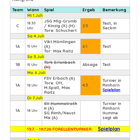
Team
Wann
Spiel
Ergeb
Bemerkung
Mi 1.Juli
JSG Mlg-Grumb
Test, in
18.30
C
/ Kinzig (X) (H)
2:3
Seckm
Uhr
Tore: Schuchert
Sa 4.Juli
Vikt.Mömlingen
1A
(A)
6:1
Test
15 Uhr
Tor: Max Raitz
So 5.Juli
Türk Erlenbach
1B
Absage
Test
15 Uhr
(
H
)
Mo 6.Juli
FSV Erbach
(A)
Turnier in
Tore: Olt,
1A
4:3
Rimhorn
18 Uhr
M.Spall, Max
Spielplan
Raitz
Di 7.Juli
SV Hummetroth
Turnier in
II
(A)
Rimhorn
1A
18 Uhr
SG Rimh/Neust
Humme
Mix (A)
sagt ab
Spielplan
13.7. - 19.7.26 FORELLENTURNIER