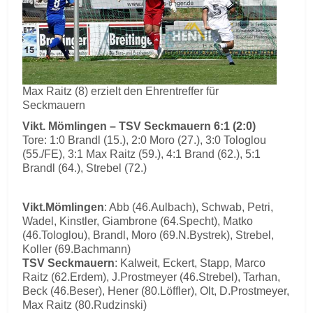
Max Raitz (8) erzielt den Ehrentreffer für
Seckmauern
Vikt. Mömlingen – TSV Seckmauern 6:1 (2:0)
Tore: 1:0 Brandl (15.), 2:0 Moro (27.), 3:0 Tologlou
(55./FE), 3:1 Max Raitz (59.), 4:1 Brand (62.), 5:1
Brandl (64.), Strebel (72.)
Vikt.Mömlingen
: Abb (46.Aulbach), Schwab, Petri,
Wadel, Kinstler, Giambrone (64.Specht), Matko
(46.Tologlou), Brandl, Moro (69.N.Bystrek), Strebel,
Koller (69.Bachmann)
TSV Seckmauern
: Kalweit, Eckert, Stapp, Marco
Raitz (62.Erdem), J.Prostmeyer (46.Strebel), Tarhan,
Beck (46.Beser), Hener (80.Löffler), Olt, D.Prostmeyer,
Max Raitz (80.Rudzinski)