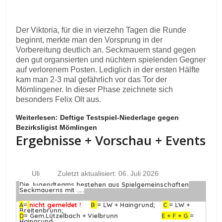
Der Viktoria, für die in vierzehn Tagen die Runde
beginnt, merkte man den Vorsprung in der
Vorbereitung deutlich an. Seckmauern stand gegen
den gut organsierten und nüchtern spielenden Gegner
auf verlorenem Posten. Lediglich in der ersten Hälfte
kam man 2-3 mal gefährlich vor das Tor der
Mömlingener. In dieser Phase zeichnete sich
besonders Felix Olt aus.
Weiterlesen: Deftige Testspiel-Niederlage gegen
Bezirksligist Mömlingen
Ergebnisse + Vorschau + Events
Uli
Zuletzt aktualisiert: 06. Juli 2026
Die Jugendteams bestehen aus Spielgemeinschaften
Seckmauerns mit .....
A
=
nicht gemeldet !
B
= LW + Haingrund;
C
= LW +
Breitenbrunn;
D
= Gem.Lützelbach + Vielbrunn
E + F + G
=
Haingrund