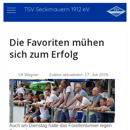
TSV Seckmauern 1912 eV
Mobile Menu Toggle
Die Favoriten mühen
sich zum Erfolg
Uli Wagner
Zuletzt aktualisiert: 17. Juli 2026
Auch am Dienstag hatte das Forellenturnier regen