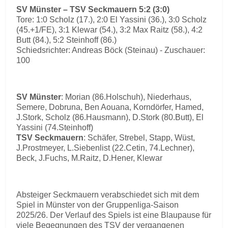
SV Münster – TSV Seckmauern 5:2 (3:0)
Tore: 1:0 Scholz (17.), 2:0 El Yassini (36.), 3:0 Scholz
(45.+1/FE), 3:1 Klewar (54.), 3:2 Max Raitz (58.), 4:2
Butt (84.), 5:2 Steinhoff (86.)
Schiedsrichter: Andreas Böck (Steinau) - Zuschauer:
100
SV Münster
: Morian (86.Holschuh), Niederhaus,
Semere, Dobruna, Ben Aouana, Korndörfer, Hamed,
J.Stork, Scholz (86.Hausmann), D.Stork (80.Butt), El
Yassini (74.Steinhoff)
TSV Seckmauern
: Schäfer, Strebel, Stapp, Wüst,
J.Prostmeyer, L.Siebenlist (22.Cetin, 74.Lechner),
Beck, J.Fuchs, M.Raitz, D.Hener, Klewar
Absteiger Seckmauern verabschiedet sich mit dem
Spiel in Münster von der Gruppenliga-Saison
2025/26. Der Verlauf des Spiels ist eine Blaupause für
viele Begegnungen des TSV der vergangenen