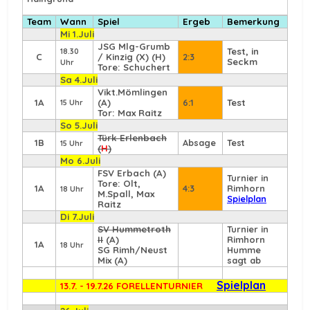
Team
Wann
Spiel
Ergeb
Bemerkung
Mi 1.Juli
JSG Mlg-Grumb
Test, in
18.30
C
/ Kinzig (X) (H)
2:3
Seckm
Uhr
Tore: Schuchert
Sa 4.Juli
Vikt.Mömlingen
1A
(A)
6:1
Test
15 Uhr
Tor: Max Raitz
So 5.Juli
Türk Erlenbach
1B
Absage
Test
15 Uhr
(
H
)
Mo 6.Juli
FSV Erbach
(A)
Turnier in
Tore: Olt,
1A
4:3
Rimhorn
18 Uhr
M.Spall, Max
Spielplan
Raitz
Di 7.Juli
SV Hummetroth
Turnier in
II
(A)
Rimhorn
1A
18 Uhr
SG Rimh/Neust
Humme
Mix (A)
sagt ab
Spielplan
13.7. - 19.7.26 FORELLENTURNIER