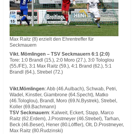
Max Raitz (8) erzielt den Ehrentreffer für
Seckmauern
Vikt. Mömlingen – TSV Seckmauern 6:1 (2:0)
Tore: 1:0 Brandl (15.), 2:0 Moro (27.), 3:0 Tologlou
(55./FE), 3:1 Max Raitz (59.), 4:1 Brand (62.), 5:1
Brandl (64.), Strebel (72.)
Vikt.Mömlingen
: Abb (46.Aulbach), Schwab, Petri,
Wadel, Kinstler, Giambrone (64.Specht), Matko
(46.Tologlou), Brandl, Moro (69.N.Bystrek), Strebel,
Koller (69.Bachmann)
TSV Seckmauern
: Kalweit, Eckert, Stapp, Marco
Raitz (62.Erdem), J.Prostmeyer (46.Strebel), Tarhan,
Beck (46.Beser), Hener (80.Löffler), Olt, D.Prostmeyer,
Max Raitz (80.Rudzinski)