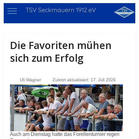
TSV Seckmauern 1912 eV
Mobile Menu Toggle
Die Favoriten mühen
sich zum Erfolg
Uli Wagner
Zuletzt aktualisiert: 17. Juli 2026
Auch am Dienstag hatte das Forellenturnier regen