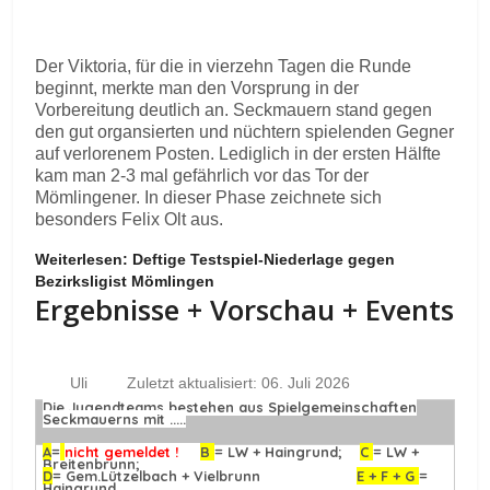
Der Viktoria, für die in vierzehn Tagen die Runde
beginnt, merkte man den Vorsprung in der
Vorbereitung deutlich an. Seckmauern stand gegen
den gut organsierten und nüchtern spielenden Gegner
auf verlorenem Posten. Lediglich in der ersten Hälfte
kam man 2-3 mal gefährlich vor das Tor der
Mömlingener. In dieser Phase zeichnete sich
besonders Felix Olt aus.
Weiterlesen: Deftige Testspiel-Niederlage gegen
Bezirksligist Mömlingen
Ergebnisse + Vorschau + Events
Uli
Zuletzt aktualisiert: 06. Juli 2026
Die Jugendteams bestehen aus Spielgemeinschaften
Seckmauerns mit .....
A
=
nicht gemeldet !
B
= LW + Haingrund;
C
= LW +
Breitenbrunn;
D
= Gem.Lützelbach + Vielbrunn
E + F + G
=
Haingrund