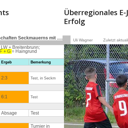
nts
Überregionales E-
Erfolg
haften Seckmauerns mit .....
Uli Wagner
Zuletzt aktual
 LW + Breitenbrunn;
 F + G
= Haingrund
Ergeb
Bemerkung
2:3
Test, in Seckm
6:1
Test
Absage
Test
Turnier in