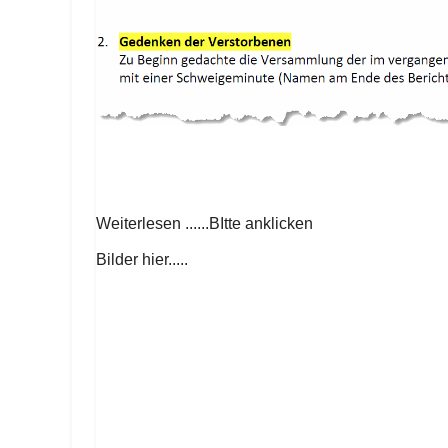
Weiterlesen ......BItte anklicken
Bilder hier.....