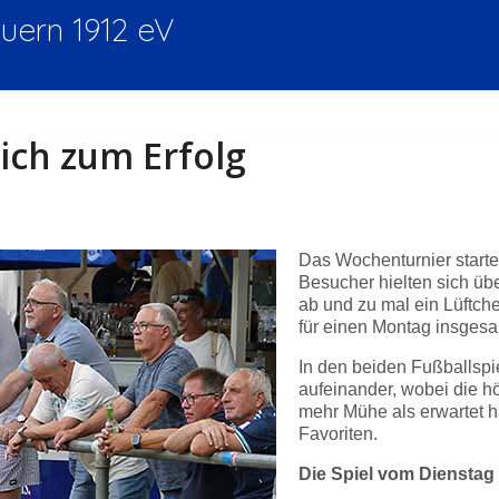
ern 1912 eV
ich zum Erfolg
Das Wochenturnier start
Besucher hielten sich üb
ab und zu mal ein Lüftche
für einen Montag insgesam
In den beiden Fußballspi
aufeinander, wobei die h
mehr Mühe als erwartet ha
Favoriten.
Die Spiel vom Dienstag