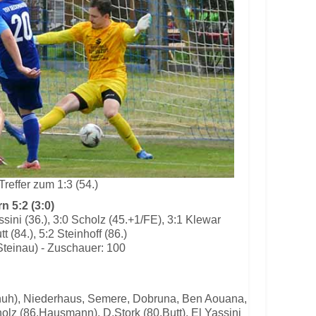
Treffer zum 1:3 (54.)
 5:2 (3:0)
assini (36.), 3:0 Scholz (45.+1/FE), 3:1 Klewar
tt (84.), 5:2 Steinhoff (86.)
Steinau) - Zuschauer: 100
chuh), Niederhaus, Semere, Dobruna, Ben Aouana,
olz (86.Hausmann), D.Stork (80.Butt), El Yassini