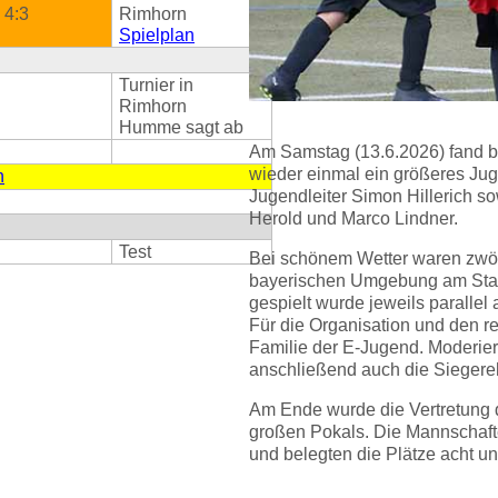
4:3
Rimhorn
Spielplan
Turnier in
Rimhorn
Humme sagt ab
Am Samstag (13.6.2026) fand 
wieder einmal ein größeres Jug
n
Jugendleiter Simon Hillerich so
Herold und Marco Lindner.
Test
Bei schönem Wetter waren zwö
bayerischen Umgebung am Start
gespielt wurde jeweils parallel
Für die Organisation und den r
Familie der E-Jugend. Moderier
anschließend auch die Sieger
Am Ende wurde die Vertretung
großen Pokals. Die Mannschafte
und belegten die Plätze acht und