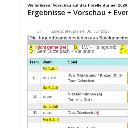
Weiterlesen: Vorschau auf das Forellenturnier 2026
Ergebnisse + Vorschau + Eve
Uli
Zuletzt aktualisiert: 06. Juli 2026
Die Jugendteams bestehen aus Spielgemeinsc
A
=
nicht gemeldet !
B
= LW + Haingrund;
C
=
D
= Gem.Lützelbach + Vielbrunn
E +
Team
Wann
Spiel
Mi 1.Juli
JSG Mlg-Grumb / Kinzig (X) (H)
C
18.30 Uhr
Tore: Schuchert
Sa 4.Juli
Vikt.Mömlingen (A)
1A
15 Uhr
Tor: Max Raitz
So 5.Juli
1B
Türk Erlenbach (
H
)
15 Uhr
Mo 6.Juli