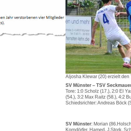
Aljosha Klewar (20) erzielt den 
SV Münster – TSV Seckmauern
Tore: 1:0 Scholz (17.), 2:0 El Y
(54.), 3:2 Max Raitz (58.), 4:2 Bu
Schiedsrichter: Andreas Böck (
SV Münster
: Morian (86.Hols
Korndörfer, Hamed, J.Stork, Sch