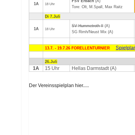
FSV Erbach
(A)
1A
18 Uhr
Tore: Olt, M.Spall, Max Raitz
Di 7.Juli
SV Hummetroth II
(A)
1A
18 Uhr
SG Rimh/Neust Mix (A)
Spielpla
13.7. - 19.7.26 FORELLENTURNIER
26.Juli
1A
15 Uhr
Hellas Darmstadt (A)
Der Vereinsspielplan hier.....