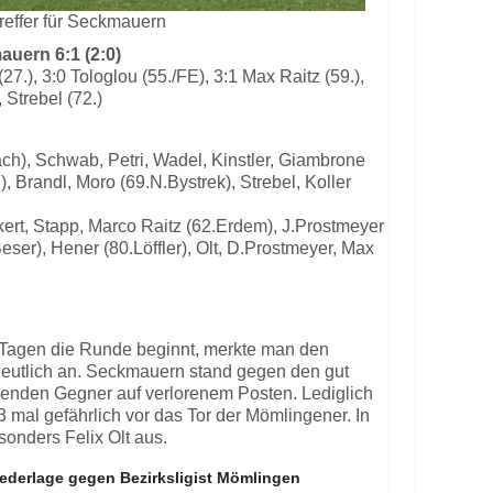
treffer für Seckmauern
uern 6:1 (2:0)
(27.), 3:0 Tologlou (55./FE), 3:1 Max Raitz (59.),
, Strebel (72.)
ach), Schwab, Petri, Wadel, Kinstler, Giambrone
, Brandl, Moro (69.N.Bystrek), Strebel, Koller
ckert, Stapp, Marco Raitz (62.Erdem), J.Prostmeyer
eser), Hener (80.Löffler), Olt, D.Prostmeyer, Max
hn Tagen die Runde beginnt, merkte man den
deutlich an. Seckmauern stand gegen den gut
lenden Gegner auf verlorenem Posten. Lediglich
3 mal gefährlich vor das Tor der Mömlingener. In
sonders Felix Olt aus.
iederlage gegen Bezirksligist Mömlingen