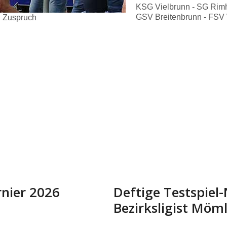
KSG Vielbrunn - SG Rimh
GSV Breitenbrunn - FSV 
n Zuspruch
rnier 2026
Deftige Testspiel
Bezirksligist Möm