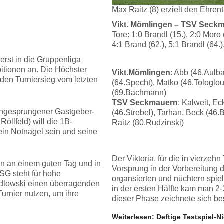
Max Raitz (8) erzielt den Ehren
Vikt. Mömlingen – TSV Seckma
Tore: 1:0 Brandl (15.), 2:0 Moro 
4:1 Brand (62.), 5:1 Brandl (64.)
 erst in die Gruppenliga
itionen an. Die Höchster
Vikt.Mömlingen
: Abb (46.Aulb
 den Turniersieg vom letzten
(64.Specht), Matko (46.Tologlou)
(69.Bachmann)
TSV Seckmauern
: Kalweit, E
 eingesprungener Gastgeber-
(46.Strebel), Tarhan, Beck (46.B
Röllfeld) will die 1B-
Raitz (80.Rudzinski)
ein Notnagel sein und seine
Der Viktoria, für die in vierze
ann an einem guten Tag und in
Vorsprung in der Vorbereitung 
SG steht für hohe
organsierten und nüchtern spie
edlowski einen überragenden
in der ersten Hälfte kam man 2-
urnier nutzen, um ihre
dieser Phase zeichnete sich be
Weiterlesen: Deftige Testspiel-N