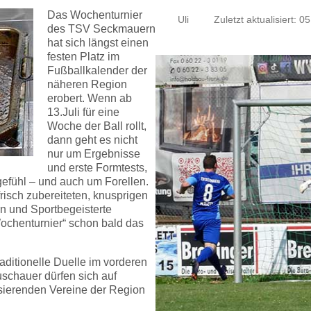
Das Wochenturnier
Uli
Zuletzt aktualisiert: 05
des TSV Seckmauern
hat sich längst einen
festen Platz im
Fußballkalender der
näheren Region
erobert. Wenn ab
13.Juli für eine
Woche der Ball rollt,
dann geht es nicht
nur um Ergebnisse
und erste Formtests,
gefühl – und auch um Forellen.
isch zubereiteten, knusprigen
rn und Sportbegeisterte
Wochenturnier“ schon bald das
raditionelle Duelle im vorderen
chauer dürfen sich auf
lisierenden Vereine der Region