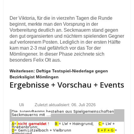
Der Viktoria, für die in vierzehn Tagen die Runde
beginnt, merkte man den Vorsprung in der
Vorbereitung deutlich an. Seckmauern stand gegen
den gut organsierten und nüchtern spielenden Gegner
auf verlorenem Posten. Lediglich in der ersten Hälfte
kam man 2-3 mal gefährlich vor das Tor der
Mömlingener. In dieser Phase zeichnete sich
besonders Felix Olt aus.
Weiterlesen: Deftige Testspiel-Niederlage gegen
Bezirksligist Mömlingen
Ergebnisse + Vorschau + Events
Uli
Zuletzt aktualisiert: 06. Juli 2026
Die Jugendteams bestehen aus Spielgemeinschaften
Seckmauerns mit .....
A
=
nicht gemeldet !
B
= LW + Haingrund;
C
= LW +
Breitenbrunn;
D
= Gem.Lützelbach + Vielbrunn
E + F + G
=
Haingrund