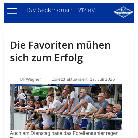
TSV Seckmauern 1912 eV
Mobile Menu Toggle
Die Favoriten mühen
sich zum Erfolg
Uli Wagner
Zuletzt aktualisiert: 17. Juli 2026
Auch am Dienstag hatte das Forellenturnier regen