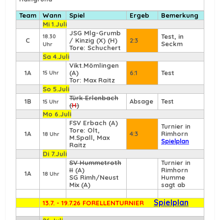
Team
Wann
Spiel
Ergeb
Bemerkung
Mi 1.Juli
JSG Mlg-Grumb
Test, in
18.30
C
/ Kinzig (X) (H)
2:3
Seckm
Uhr
Tore: Schuchert
Sa 4.Juli
Vikt.Mömlingen
1A
(A)
6:1
Test
15 Uhr
Tor: Max Raitz
So 5.Juli
Türk Erlenbach
1B
Absage
Test
15 Uhr
(
H
)
Mo 6.Juli
FSV Erbach
(A)
Turnier in
Tore: Olt,
1A
4:3
Rimhorn
18 Uhr
M.Spall, Max
Spielplan
Raitz
Di 7.Juli
SV Hummetroth
Turnier in
II
(A)
Rimhorn
1A
18 Uhr
SG Rimh/Neust
Humme
Mix (A)
sagt ab
Spielplan
13.7. - 19.7.26 FORELLENTURNIER