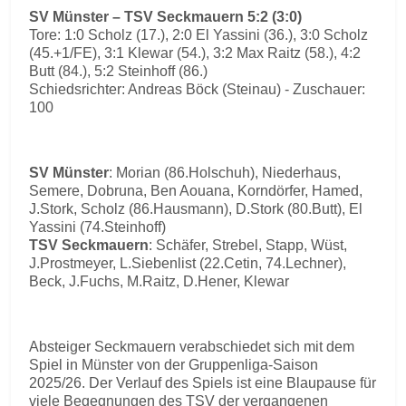
SV Münster – TSV Seckmauern 5:2 (3:0)
Tore: 1:0 Scholz (17.), 2:0 El Yassini (36.), 3:0 Scholz
(45.+1/FE), 3:1 Klewar (54.), 3:2 Max Raitz (58.), 4:2
Butt (84.), 5:2 Steinhoff (86.)
Schiedsrichter: Andreas Böck (Steinau) - Zuschauer:
100
SV Münster
: Morian (86.Holschuh), Niederhaus,
Semere, Dobruna, Ben Aouana, Korndörfer, Hamed,
J.Stork, Scholz (86.Hausmann), D.Stork (80.Butt), El
Yassini (74.Steinhoff)
TSV Seckmauern
: Schäfer, Strebel, Stapp, Wüst,
J.Prostmeyer, L.Siebenlist (22.Cetin, 74.Lechner),
Beck, J.Fuchs, M.Raitz, D.Hener, Klewar
Absteiger Seckmauern verabschiedet sich mit dem
Spiel in Münster von der Gruppenliga-Saison
2025/26. Der Verlauf des Spiels ist eine Blaupause für
viele Begegnungen des TSV der vergangenen