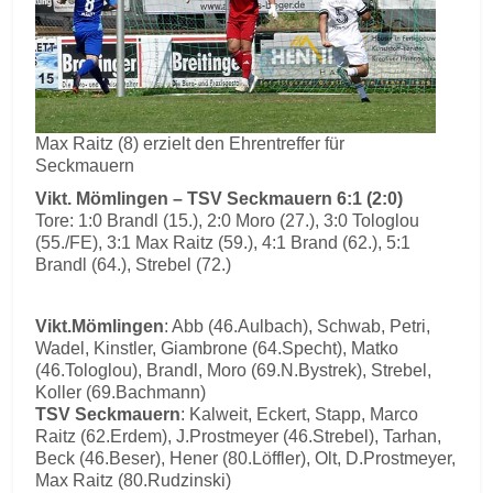
Max Raitz (8) erzielt den Ehrentreffer für
Seckmauern
Vikt. Mömlingen – TSV Seckmauern 6:1 (2:0)
Tore: 1:0 Brandl (15.), 2:0 Moro (27.), 3:0 Tologlou
(55./FE), 3:1 Max Raitz (59.), 4:1 Brand (62.), 5:1
Brandl (64.), Strebel (72.)
Vikt.Mömlingen
: Abb (46.Aulbach), Schwab, Petri,
Wadel, Kinstler, Giambrone (64.Specht), Matko
(46.Tologlou), Brandl, Moro (69.N.Bystrek), Strebel,
Koller (69.Bachmann)
TSV Seckmauern
: Kalweit, Eckert, Stapp, Marco
Raitz (62.Erdem), J.Prostmeyer (46.Strebel), Tarhan,
Beck (46.Beser), Hener (80.Löffler), Olt, D.Prostmeyer,
Max Raitz (80.Rudzinski)