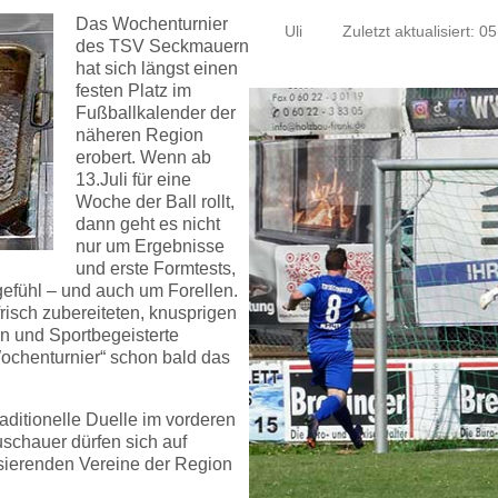
Das Wochenturnier
Uli
Zuletzt aktualisiert: 05
des TSV Seckmauern
hat sich längst einen
festen Platz im
Fußballkalender der
näheren Region
erobert. Wenn ab
13.Juli für eine
Woche der Ball rollt,
dann geht es nicht
nur um Ergebnisse
und erste Formtests,
gefühl – und auch um Forellen.
isch zubereiteten, knusprigen
rn und Sportbegeisterte
Wochenturnier“ schon bald das
raditionelle Duelle im vorderen
chauer dürfen sich auf
lisierenden Vereine der Region