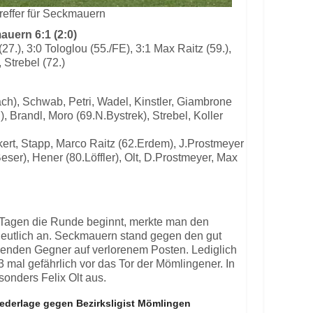
treffer für Seckmauern
uern 6:1 (2:0)
(27.), 3:0 Tologlou (55./FE), 3:1 Max Raitz (59.),
, Strebel (72.)
ach), Schwab, Petri, Wadel, Kinstler, Giambrone
, Brandl, Moro (69.N.Bystrek), Strebel, Koller
ckert, Stapp, Marco Raitz (62.Erdem), J.Prostmeyer
eser), Hener (80.Löffler), Olt, D.Prostmeyer, Max
hn Tagen die Runde beginnt, merkte man den
deutlich an. Seckmauern stand gegen den gut
lenden Gegner auf verlorenem Posten. Lediglich
3 mal gefährlich vor das Tor der Mömlingener. In
sonders Felix Olt aus.
iederlage gegen Bezirksligist Mömlingen