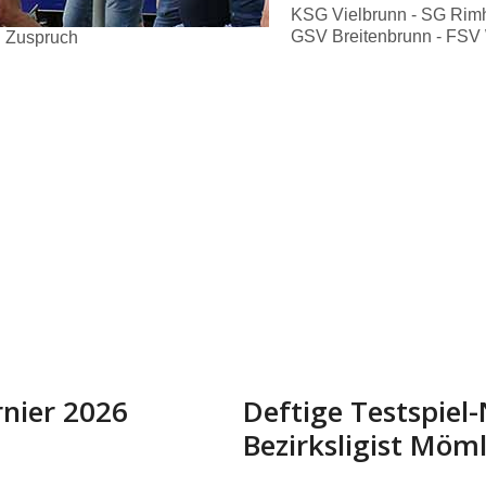
KSG Vielbrunn - SG Rimh
GSV Breitenbrunn - FSV 
n Zuspruch
rnier 2026
Deftige Testspiel
Bezirksligist Möm