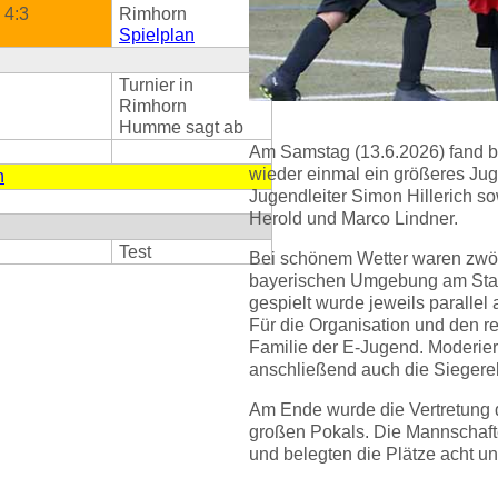
4:3
Rimhorn
Spielplan
Turnier in
Rimhorn
Humme sagt ab
Am Samstag (13.6.2026) fand 
wieder einmal ein größeres Jug
n
Jugendleiter Simon Hillerich so
Herold und Marco Lindner.
Test
Bei schönem Wetter waren zwö
bayerischen Umgebung am Start
gespielt wurde jeweils parallel
Für die Organisation und den r
Familie der E-Jugend. Moderier
anschließend auch die Sieger
Am Ende wurde die Vertretung
großen Pokals. Die Mannschafte
und belegten die Plätze acht und