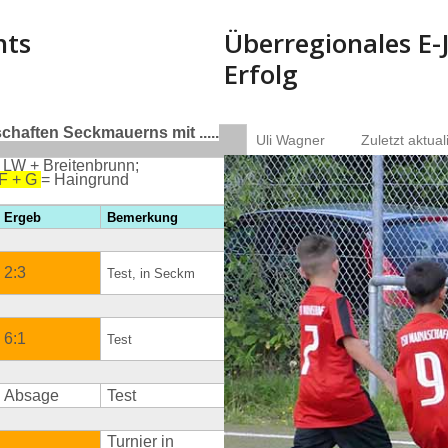
nts
Überregionales E-
Erfolg
haften Seckmauerns mit .....
Uli Wagner
Zuletzt aktual
 LW + Breitenbrunn;
 F + G
= Haingrund
Ergeb
Bemerkung
2:3
Test, in Seckm
6:1
Test
Absage
Test
Turnier in