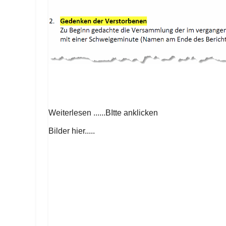
Weiterlesen ......BItte anklicken
Bilder hier.....