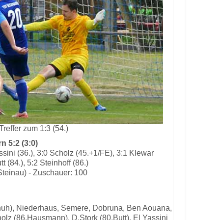
Treffer zum 1:3 (54.)
 5:2 (3:0)
assini (36.), 3:0 Scholz (45.+1/FE), 3:1 Klewar
tt (84.), 5:2 Steinhoff (86.)
Steinau) - Zuschauer: 100
chuh), Niederhaus, Semere, Dobruna, Ben Aouana,
olz (86.Hausmann), D.Stork (80.Butt), El Yassini