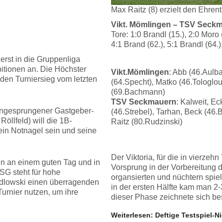
Max Raitz (8) erzielt den Ehren
Vikt. Mömlingen – TSV Seckma
Tore: 1:0 Brandl (15.), 2:0 Moro 
4:1 Brand (62.), 5:1 Brandl (64.)
 erst in die Gruppenliga
itionen an. Die Höchster
Vikt.Mömlingen
: Abb (46.Aulb
 den Turniersieg vom letzten
(64.Specht), Matko (46.Tologlou)
(69.Bachmann)
TSV Seckmauern
: Kalweit, E
 eingesprungener Gastgeber-
(46.Strebel), Tarhan, Beck (46.B
Röllfeld) will die 1B-
Raitz (80.Rudzinski)
ein Notnagel sein und seine
Der Viktoria, für die in vierze
ann an einem guten Tag und in
Vorsprung in der Vorbereitung 
SG steht für hohe
organsierten und nüchtern spie
edlowski einen überragenden
in der ersten Hälfte kam man 2-
urnier nutzen, um ihre
dieser Phase zeichnete sich be
Weiterlesen: Deftige Testspiel-N