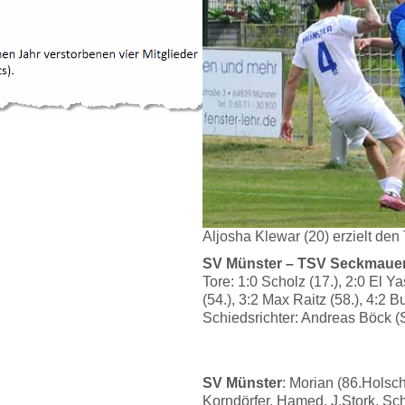
Aljosha Klewar (20) erzielt den 
SV Münster – TSV Seckmauern
Tore: 1:0 Scholz (17.), 2:0 El Y
(54.), 3:2 Max Raitz (58.), 4:2 Bu
Schiedsrichter: Andreas Böck (
SV Münster
: Morian (86.Hols
Korndörfer, Hamed, J.Stork, Sch