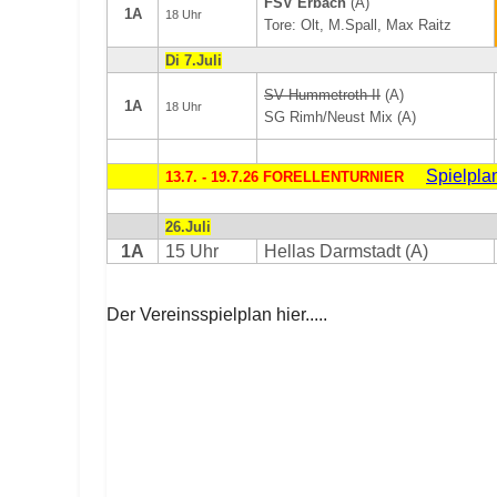
FSV Erbach
(A)
1A
18 Uhr
Tore: Olt, M.Spall, Max Raitz
Di 7.Juli
SV Hummetroth II
(A)
1A
18 Uhr
SG Rimh/Neust Mix (A)
Spielpla
13.7. - 19.7.26 FORELLENTURNIER
26.Juli
1A
15 Uhr
Hellas Darmstadt (A)
Der Vereinsspielplan hier.....