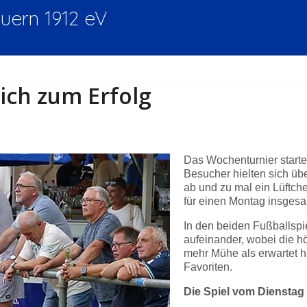
ern 1912 eV
ich zum Erfolg
Das Wochenturnier start
Besucher hielten sich üb
ab und zu mal ein Lüftche
für einen Montag insgesam
In den beiden Fußballspi
aufeinander, wobei die h
mehr Mühe als erwartet ha
Favoriten.
Die Spiel vom Dienstag