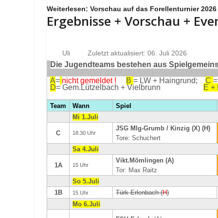
Weiterlesen: Vorschau auf das Forellenturnier 2026
Ergebnisse + Vorschau + Eve
Uli
Zuletzt aktualisiert: 06. Juli 2026
Die Jugendteams bestehen aus Spielgemeinsc
A
=
nicht gemeldet !
B
= LW + Haingrund;
C
=
D
= Gem.Lützelbach + Vielbrunn
E +
Team
Wann
Spiel
Mi 1.Juli
JSG Mlg-Grumb / Kinzig (X) (H)
C
18.30 Uhr
Tore: Schuchert
Sa 4.Juli
Vikt.Mömlingen (A)
1A
15 Uhr
Tor: Max Raitz
So 5.Juli
1B
Türk Erlenbach (
H
)
15 Uhr
Mo 6.Juli