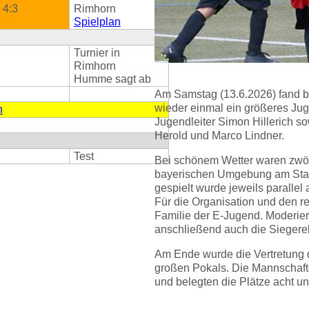
4:3
Rimhorn
Spielplan
Turnier in
Rimhorn
Humme sagt ab
Am Samstag (13.6.2026) fand 
wieder einmal ein größeres Jug
n
Jugendleiter Simon Hillerich so
Herold und Marco Lindner.
Test
Bei schönem Wetter waren zwö
bayerischen Umgebung am Start
gespielt wurde jeweils parallel
Für die Organisation und den r
Familie der E-Jugend. Moderier
anschließend auch die Sieger
Am Ende wurde die Vertretung
großen Pokals. Die Mannschafte
und belegten die Plätze acht und