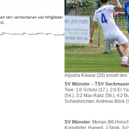
Aljosha Klewar (20) erzielt den 
SV Münster – TSV Seckmauern
Tore: 1:0 Scholz (17.), 2:0 El Y
(54.), 3:2 Max Raitz (58.), 4:2 Bu
Schiedsrichter: Andreas Böck (
SV Münster
: Morian (86.Hols
Korndörfer, Hamed, J.Stork, Sch