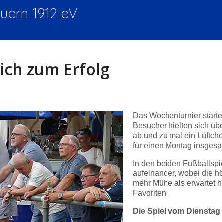
ern 1912 eV
ich zum Erfolg
Das Wochenturnier start
Besucher hielten sich üb
ab und zu mal ein Lüftche
für einen Montag insgesam
In den beiden Fußballspi
aufeinander, wobei die h
mehr Mühe als erwartet ha
Favoriten.
Die Spiel vom Dienstag