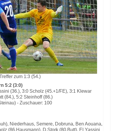
Treffer zum 1:3 (54.)
 5:2 (3:0)
assini (36.), 3:0 Scholz (45.+1/FE), 3:1 Klewar
tt (84.), 5:2 Steinhoff (86.)
Steinau) - Zuschauer: 100
chuh), Niederhaus, Semere, Dobruna, Ben Aouana,
olz (86.Hausmann), D.Stork (80.Butt), El Yassini