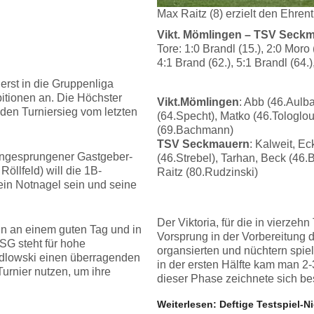
Max Raitz (8) erzielt den Ehren
Vikt. Mömlingen – TSV Seckma
Tore: 1:0 Brandl (15.), 2:0 Moro 
4:1 Brand (62.), 5:1 Brandl (64.)
 erst in die Gruppenliga
itionen an. Die Höchster
Vikt.Mömlingen
: Abb (46.Aulb
 den Turniersieg vom letzten
(64.Specht), Matko (46.Tologlou)
(69.Bachmann)
TSV Seckmauern
: Kalweit, E
 eingesprungener Gastgeber-
(46.Strebel), Tarhan, Beck (46.B
Röllfeld) will die 1B-
Raitz (80.Rudzinski)
ein Notnagel sein und seine
Der Viktoria, für die in vierze
ann an einem guten Tag und in
Vorsprung in der Vorbereitung 
SG steht für hohe
organsierten und nüchtern spie
edlowski einen überragenden
in der ersten Hälfte kam man 2-
urnier nutzen, um ihre
dieser Phase zeichnete sich be
Weiterlesen: Deftige Testspiel-N