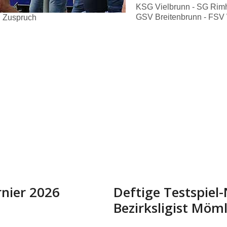
KSG Vielbrunn - SG Rimh
GSV Breitenbrunn - FSV 
n Zuspruch
rnier 2026
Deftige Testspiel
Bezirksligist Möm