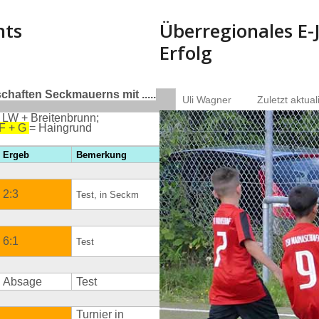
nts
Überregionales E-
Erfolg
haften Seckmauerns mit .....
Uli Wagner
Zuletzt aktual
 LW + Breitenbrunn;
 F + G
= Haingrund
Ergeb
Bemerkung
2:3
Test, in Seckm
6:1
Test
Absage
Test
Turnier in