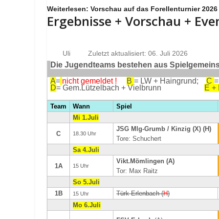
Weiterlesen: Vorschau auf das Forellenturnier 2026
Ergebnisse + Vorschau + Eve
Uli
Zuletzt aktualisiert: 06. Juli 2026
Die Jugendteams bestehen aus Spielgemeinsc
A
=
nicht gemeldet !
B
= LW + Haingrund;
C
=
D
= Gem.Lützelbach + Vielbrunn
E +
Team
Wann
Spiel
Mi 1.Juli
JSG Mlg-Grumb / Kinzig (X) (H)
C
18.30 Uhr
Tore: Schuchert
Sa 4.Juli
Vikt.Mömlingen (A)
1A
15 Uhr
Tor: Max Raitz
So 5.Juli
1B
Türk Erlenbach (
H
)
15 Uhr
Mo 6.Juli