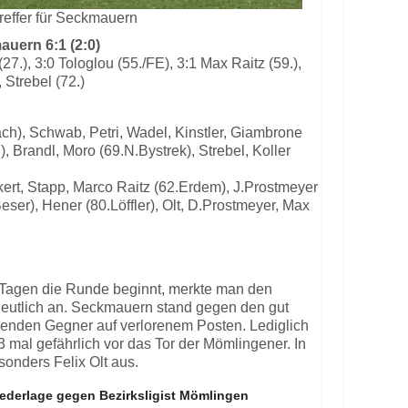
treffer für Seckmauern
uern 6:1 (2:0)
(27.), 3:0 Tologlou (55./FE), 3:1 Max Raitz (59.),
, Strebel (72.)
ach), Schwab, Petri, Wadel, Kinstler, Giambrone
, Brandl, Moro (69.N.Bystrek), Strebel, Koller
ckert, Stapp, Marco Raitz (62.Erdem), J.Prostmeyer
eser), Hener (80.Löffler), Olt, D.Prostmeyer, Max
hn Tagen die Runde beginnt, merkte man den
deutlich an. Seckmauern stand gegen den gut
lenden Gegner auf verlorenem Posten. Lediglich
3 mal gefährlich vor das Tor der Mömlingener. In
sonders Felix Olt aus.
iederlage gegen Bezirksligist Mömlingen