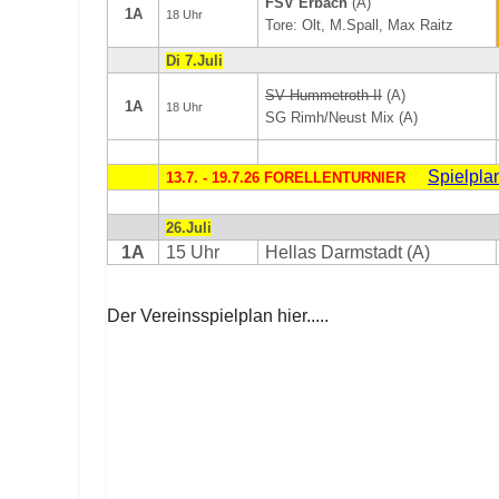
FSV Erbach
(A)
1A
18 Uhr
Tore: Olt, M.Spall, Max Raitz
Di 7.Juli
SV Hummetroth II
(A)
1A
18 Uhr
SG Rimh/Neust Mix (A)
Spielpla
13.7. - 19.7.26 FORELLENTURNIER
26.Juli
1A
15 Uhr
Hellas Darmstadt (A)
Der Vereinsspielplan hier.....