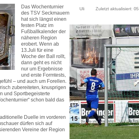
Das Wochenturnier
Uli
Zuletzt aktualisiert: 05
des TSV Seckmauern
hat sich längst einen
festen Platz im
Fußballkalender der
näheren Region
erobert. Wenn ab
13.Juli für eine
Woche der Ball rollt,
dann geht es nicht
nur um Ergebnisse
und erste Formtests,
gefühl – und auch um Forellen.
isch zubereiteten, knusprigen
rn und Sportbegeisterte
Wochenturnier“ schon bald das
raditionelle Duelle im vorderen
chauer dürfen sich auf
lisierenden Vereine der Region