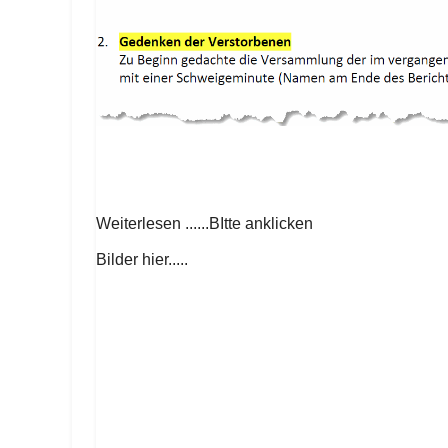
Weiterlesen ......BItte anklicken
Bilder hier.....