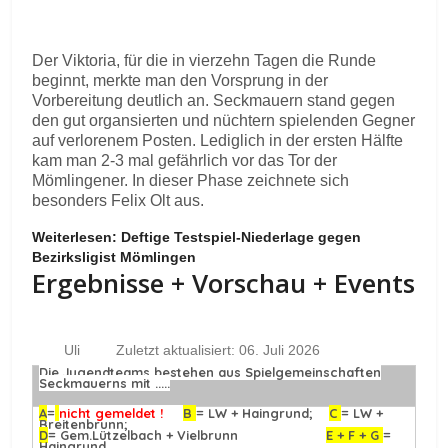
Der Viktoria, für die in vierzehn Tagen die Runde
beginnt, merkte man den Vorsprung in der
Vorbereitung deutlich an. Seckmauern stand gegen
den gut organsierten und nüchtern spielenden Gegner
auf verlorenem Posten. Lediglich in der ersten Hälfte
kam man 2-3 mal gefährlich vor das Tor der
Mömlingener. In dieser Phase zeichnete sich
besonders Felix Olt aus.
Weiterlesen: Deftige Testspiel-Niederlage gegen
Bezirksligist Mömlingen
Ergebnisse + Vorschau + Events
Uli
Zuletzt aktualisiert: 06. Juli 2026
Die Jugendteams bestehen aus Spielgemeinschaften
Seckmauerns mit .....
A
=
nicht gemeldet !
B
= LW + Haingrund;
C
= LW +
Breitenbrunn;
D
= Gem.Lützelbach + Vielbrunn
E + F + G
=
Haingrund