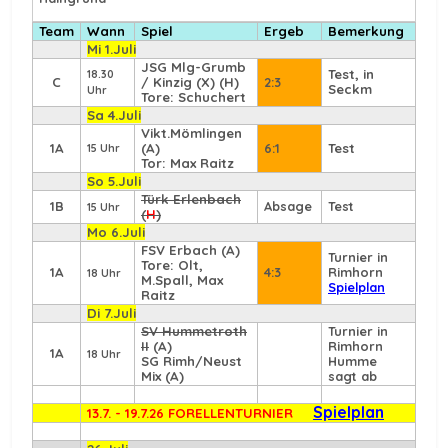
Team
Wann
Spiel
Ergeb
Bemerkung
Mi 1.Juli
JSG Mlg-Grumb
Test, in
18.30
C
/ Kinzig (X) (H)
2:3
Seckm
Uhr
Tore: Schuchert
Sa 4.Juli
Vikt.Mömlingen
1A
(A)
6:1
Test
15 Uhr
Tor: Max Raitz
So 5.Juli
Türk Erlenbach
1B
Absage
Test
15 Uhr
(
H
)
Mo 6.Juli
FSV Erbach
(A)
Turnier in
Tore: Olt,
1A
4:3
Rimhorn
18 Uhr
M.Spall, Max
Spielplan
Raitz
Di 7.Juli
SV Hummetroth
Turnier in
II
(A)
Rimhorn
1A
18 Uhr
SG Rimh/Neust
Humme
Mix (A)
sagt ab
Spielplan
13.7. - 19.7.26 FORELLENTURNIER