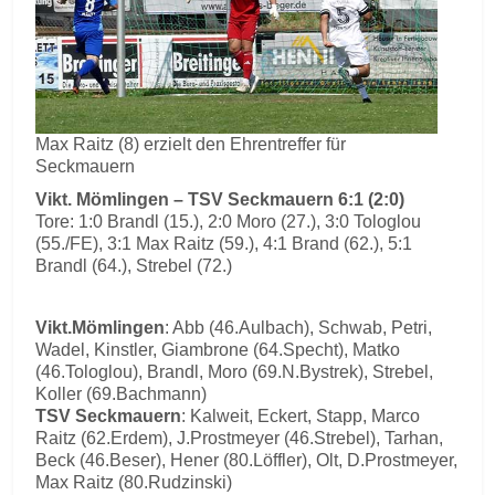
Max Raitz (8) erzielt den Ehrentreffer für
Seckmauern
Vikt. Mömlingen – TSV Seckmauern 6:1 (2:0)
Tore: 1:0 Brandl (15.), 2:0 Moro (27.), 3:0 Tologlou
(55./FE), 3:1 Max Raitz (59.), 4:1 Brand (62.), 5:1
Brandl (64.), Strebel (72.)
Vikt.Mömlingen
: Abb (46.Aulbach), Schwab, Petri,
Wadel, Kinstler, Giambrone (64.Specht), Matko
(46.Tologlou), Brandl, Moro (69.N.Bystrek), Strebel,
Koller (69.Bachmann)
TSV Seckmauern
: Kalweit, Eckert, Stapp, Marco
Raitz (62.Erdem), J.Prostmeyer (46.Strebel), Tarhan,
Beck (46.Beser), Hener (80.Löffler), Olt, D.Prostmeyer,
Max Raitz (80.Rudzinski)