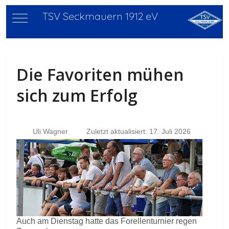
TSV Seckmauern 1912 eV
Mobile Menu Toggle
Die Favoriten mühen
sich zum Erfolg
Uli Wagner
Zuletzt aktualisiert: 17. Juli 2026
Auch am Dienstag hatte das Forellenturnier regen