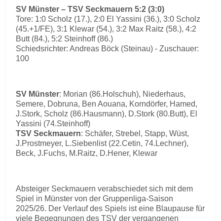
SV Münster – TSV Seckmauern 5:2 (3:0)
Tore: 1:0 Scholz (17.), 2:0 El Yassini (36.), 3:0 Scholz
(45.+1/FE), 3:1 Klewar (54.), 3:2 Max Raitz (58.), 4:2
Butt (84.), 5:2 Steinhoff (86.)
Schiedsrichter: Andreas Böck (Steinau) - Zuschauer:
100
SV Münster
: Morian (86.Holschuh), Niederhaus,
Semere, Dobruna, Ben Aouana, Korndörfer, Hamed,
J.Stork, Scholz (86.Hausmann), D.Stork (80.Butt), El
Yassini (74.Steinhoff)
TSV Seckmauern
: Schäfer, Strebel, Stapp, Wüst,
J.Prostmeyer, L.Siebenlist (22.Cetin, 74.Lechner),
Beck, J.Fuchs, M.Raitz, D.Hener, Klewar
Absteiger Seckmauern verabschiedet sich mit dem
Spiel in Münster von der Gruppenliga-Saison
2025/26. Der Verlauf des Spiels ist eine Blaupause für
viele Begegnungen des TSV der vergangenen