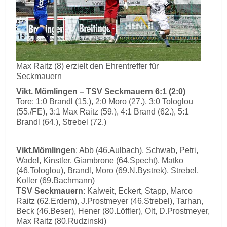
Max Raitz (8) erzielt den Ehrentreffer für
Seckmauern
Vikt. Mömlingen – TSV Seckmauern 6:1 (2:0)
Tore: 1:0 Brandl (15.), 2:0 Moro (27.), 3:0 Tologlou
(55./FE), 3:1 Max Raitz (59.), 4:1 Brand (62.), 5:1
Brandl (64.), Strebel (72.)
Vikt.Mömlingen
: Abb (46.Aulbach), Schwab, Petri,
Wadel, Kinstler, Giambrone (64.Specht), Matko
(46.Tologlou), Brandl, Moro (69.N.Bystrek), Strebel,
Koller (69.Bachmann)
TSV Seckmauern
: Kalweit, Eckert, Stapp, Marco
Raitz (62.Erdem), J.Prostmeyer (46.Strebel), Tarhan,
Beck (46.Beser), Hener (80.Löffler), Olt, D.Prostmeyer,
Max Raitz (80.Rudzinski)