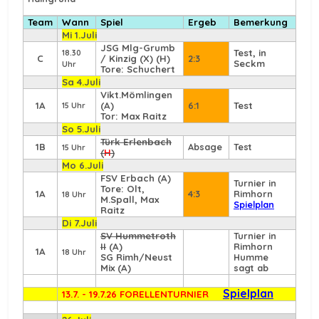
Team
Wann
Spiel
Ergeb
Bemerkung
Mi 1.Juli
JSG Mlg-Grumb
Test, in
18.30
C
/ Kinzig (X) (H)
2:3
Seckm
Uhr
Tore: Schuchert
Sa 4.Juli
Vikt.Mömlingen
1A
(A)
6:1
Test
15 Uhr
Tor: Max Raitz
So 5.Juli
Türk Erlenbach
1B
Absage
Test
15 Uhr
(
H
)
Mo 6.Juli
FSV Erbach
(A)
Turnier in
Tore: Olt,
1A
4:3
Rimhorn
18 Uhr
M.Spall, Max
Spielplan
Raitz
Di 7.Juli
SV Hummetroth
Turnier in
II
(A)
Rimhorn
1A
18 Uhr
SG Rimh/Neust
Humme
Mix (A)
sagt ab
Spielplan
13.7. - 19.7.26 FORELLENTURNIER