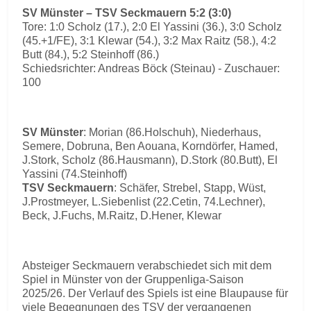
SV Münster – TSV Seckmauern 5:2 (3:0)
Tore: 1:0 Scholz (17.), 2:0 El Yassini (36.), 3:0 Scholz
(45.+1/FE), 3:1 Klewar (54.), 3:2 Max Raitz (58.), 4:2
Butt (84.), 5:2 Steinhoff (86.)
Schiedsrichter: Andreas Böck (Steinau) - Zuschauer:
100
SV Münster
: Morian (86.Holschuh), Niederhaus,
Semere, Dobruna, Ben Aouana, Korndörfer, Hamed,
J.Stork, Scholz (86.Hausmann), D.Stork (80.Butt), El
Yassini (74.Steinhoff)
TSV Seckmauern
: Schäfer, Strebel, Stapp, Wüst,
J.Prostmeyer, L.Siebenlist (22.Cetin, 74.Lechner),
Beck, J.Fuchs, M.Raitz, D.Hener, Klewar
Absteiger Seckmauern verabschiedet sich mit dem
Spiel in Münster von der Gruppenliga-Saison
2025/26. Der Verlauf des Spiels ist eine Blaupause für
viele Begegnungen des TSV der vergangenen