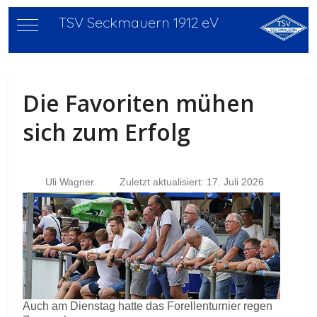
TSV Seckmauern 1912 eV
Mobile Menu Toggle
Die Favoriten mühen
sich zum Erfolg
Uli Wagner
Zuletzt aktualisiert: 17. Juli 2026
Auch am Dienstag hatte das Forellenturnier regen