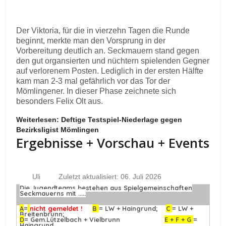
Der Viktoria, für die in vierzehn Tagen die Runde
beginnt, merkte man den Vorsprung in der
Vorbereitung deutlich an. Seckmauern stand gegen
den gut organsierten und nüchtern spielenden Gegner
auf verlorenem Posten. Lediglich in der ersten Hälfte
kam man 2-3 mal gefährlich vor das Tor der
Mömlingener. In dieser Phase zeichnete sich
besonders Felix Olt aus.
Weiterlesen: Deftige Testspiel-Niederlage gegen
Bezirksligist Mömlingen
Ergebnisse + Vorschau + Events
Uli
Zuletzt aktualisiert: 06. Juli 2026
Die Jugendteams bestehen aus Spielgemeinschaften
Seckmauerns mit .....
A
=
nicht gemeldet !
B
= LW + Haingrund;
C
= LW +
Breitenbrunn;
D
= Gem.Lützelbach + Vielbrunn
E + F + G
=
Haingrund