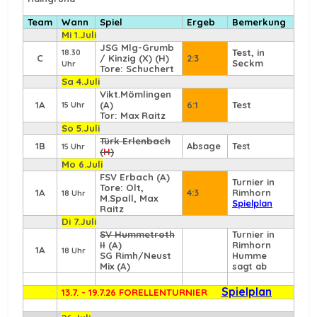
Team
Wann
Spiel
Ergeb
Bemerkung
Mi 1.Juli
JSG Mlg-Grumb
Test, in
18.30
C
/ Kinzig (X) (H)
2:3
Seckm
Uhr
Tore: Schuchert
Sa 4.Juli
Vikt.Mömlingen
1A
(A)
6:1
Test
15 Uhr
Tor: Max Raitz
So 5.Juli
Türk Erlenbach
1B
Absage
Test
15 Uhr
(
H
)
Mo 6.Juli
FSV Erbach
(A)
Turnier in
Tore: Olt,
1A
4:3
Rimhorn
18 Uhr
M.Spall, Max
Spielplan
Raitz
Di 7.Juli
SV Hummetroth
Turnier in
II
(A)
Rimhorn
1A
18 Uhr
SG Rimh/Neust
Humme
Mix (A)
sagt ab
Spielplan
13.7. - 19.7.26 FORELLENTURNIER