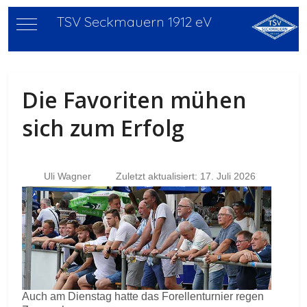
TSV Seckmauern 1912 eV
Mobile Menu Toggle
Die Favoriten mühen
sich zum Erfolg
Uli Wagner
Zuletzt aktualisiert: 17. Juli 2026
Auch am Dienstag hatte das Forellenturnier regen