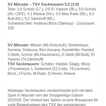
SV Münster – TSV Seckmauern 5:2 (3:0)
Tore: 1:0 Scholz (17.), 2:0 El Yassini (36.), 3:0 Scholz
(45.+1/FE), 3:1 Klewar (54.), 3:2 Max Raitz (58.), 4:2
Butt (84.), 5:2 Steinhoff (86.)
Schiedsrichter: Andreas Böck (Steinau) - Zuschauer:
100
SV Münster
: Morian (86.Holschuh), Niederhaus,
Semere, Dobruna, Ben Aouana, Korndörfer, Hamed,
J.Stork, Scholz (86.Hausmann), D.Stork (80.Butt), El
Yassini (74.Steinhoff)
TSV Seckmauern
: Schäfer, Strebel, Stapp, Wüst,
J.Prostmeyer, L.Siebenlist (22.Cetin, 74.Lechner),
Beck, J.Fuchs, M.Raitz, D.Hener, Klewar
Absteiger Seckmauern verabschiedet sich mit dem
Spiel in Münster von der Gruppenliga-Saison
2025/26. Der Verlauf des Spiels ist eine Blaupause für
viele Begegnungen des TSV der vergangenen