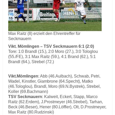
Max Raitz (8) erzielt den Ehrentreffer für
Seckmauern
Vikt. Mömlingen – TSV Seckmauern 6:1 (2:0)
Tore: 1:0 Brandl (15.), 2:0 Moro (27.), 3:0 Tologlou
(55./FE), 3:1 Max Raitz (59.), 4:1 Brand (62.), 5:1
Brandl (64.), Strebel (72.)
Vikt.Mömlingen
: Abb (46.Aulbach), Schwab, Petri,
Wadel, Kinstler, Giambrone (64.Specht), Matko
(46.Tologlou), Brandl, Moro (69.N.Bystrek), Strebel,
Koller (69.Bachmann)
TSV Seckmauern
: Kalweit, Eckert, Stapp, Marco
Raitz (62.Erdem), J.Prostmeyer (46.Strebel), Tarhan,
Beck (46.Beser), Hener (80.Löffler), Olt, D.Prostmeyer,
Max Raitz (80.Rudzinski)