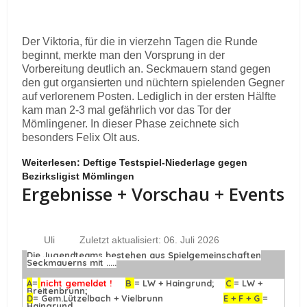
Der Viktoria, für die in vierzehn Tagen die Runde
beginnt, merkte man den Vorsprung in der
Vorbereitung deutlich an. Seckmauern stand gegen
den gut organsierten und nüchtern spielenden Gegner
auf verlorenem Posten. Lediglich in der ersten Hälfte
kam man 2-3 mal gefährlich vor das Tor der
Mömlingener. In dieser Phase zeichnete sich
besonders Felix Olt aus.
Weiterlesen: Deftige Testspiel-Niederlage gegen
Bezirksligist Mömlingen
Ergebnisse + Vorschau + Events
Uli
Zuletzt aktualisiert: 06. Juli 2026
Die Jugendteams bestehen aus Spielgemeinschaften
Seckmauerns mit .....
A
=
nicht gemeldet !
B
= LW + Haingrund;
C
= LW +
Breitenbrunn;
D
= Gem.Lützelbach + Vielbrunn
E + F + G
=
Haingrund