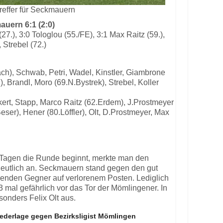
treffer für Seckmauern
uern 6:1 (2:0)
(27.), 3:0 Tologlou (55./FE), 3:1 Max Raitz (59.),
, Strebel (72.)
ach), Schwab, Petri, Wadel, Kinstler, Giambrone
, Brandl, Moro (69.N.Bystrek), Strebel, Koller
ckert, Stapp, Marco Raitz (62.Erdem), J.Prostmeyer
eser), Hener (80.Löffler), Olt, D.Prostmeyer, Max
hn Tagen die Runde beginnt, merkte man den
deutlich an. Seckmauern stand gegen den gut
lenden Gegner auf verlorenem Posten. Lediglich
3 mal gefährlich vor das Tor der Mömlingener. In
sonders Felix Olt aus.
iederlage gegen Bezirksligist Mömlingen