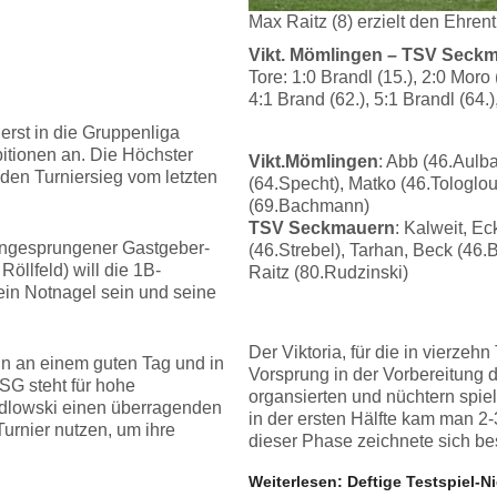
Max Raitz (8) erzielt den Ehren
Vikt. Mömlingen – TSV Seckma
Tore: 1:0 Brandl (15.), 2:0 Moro 
4:1 Brand (62.), 5:1 Brandl (64.)
 erst in die Gruppenliga
itionen an. Die Höchster
Vikt.Mömlingen
: Abb (46.Aulb
 den Turniersieg vom letzten
(64.Specht), Matko (46.Tologlou)
(69.Bachmann)
TSV Seckmauern
: Kalweit, E
 eingesprungener Gastgeber-
(46.Strebel), Tarhan, Beck (46.B
Röllfeld) will die 1B-
Raitz (80.Rudzinski)
ein Notnagel sein und seine
Der Viktoria, für die in vierze
ann an einem guten Tag und in
Vorsprung in der Vorbereitung 
SG steht für hohe
organsierten und nüchtern spie
edlowski einen überragenden
in der ersten Hälfte kam man 2-
urnier nutzen, um ihre
dieser Phase zeichnete sich be
Weiterlesen: Deftige Testspiel-N