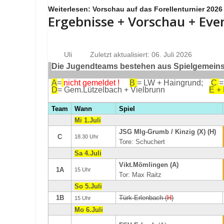
Weiterlesen: Vorschau auf das Forellenturnier 2026
Ergebnisse + Vorschau + Eve
Uli
Zuletzt aktualisiert: 06. Juli 2026
Die Jugendteams bestehen aus Spielgemeinsc
A
=
nicht gemeldet !
B
= LW + Haingrund;
C
=
D
= Gem.Lützelbach + Vielbrunn
E +
Team
Wann
Spiel
Mi 1.Juli
JSG Mlg-Grumb / Kinzig (X) (H)
C
18.30 Uhr
Tore: Schuchert
Sa 4.Juli
Vikt.Mömlingen (A)
1A
15 Uhr
Tor: Max Raitz
So 5.Juli
1B
Türk Erlenbach (
H
)
15 Uhr
Mo 6.Juli