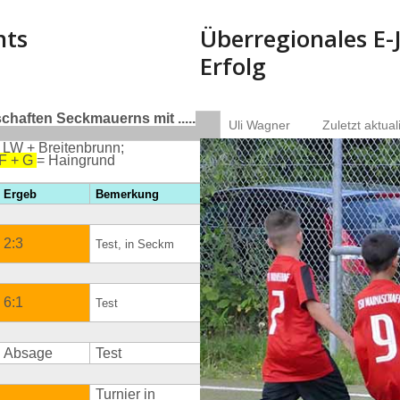
nts
Überregionales E-
Erfolg
haften Seckmauerns mit .....
Uli Wagner
Zuletzt aktual
 LW + Breitenbrunn;
 F + G
= Haingrund
Ergeb
Bemerkung
2:3
Test, in Seckm
6:1
Test
Absage
Test
Turnier in