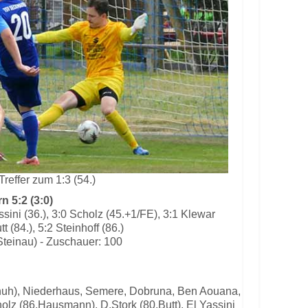
Treffer zum 1:3 (54.)
 5:2 (3:0)
assini (36.), 3:0 Scholz (45.+1/FE), 3:1 Klewar
tt (84.), 5:2 Steinhoff (86.)
Steinau) - Zuschauer: 100
chuh), Niederhaus, Semere, Dobruna, Ben Aouana,
olz (86.Hausmann), D.Stork (80.Butt), El Yassini