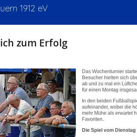
ern 1912 eV
ich zum Erfolg
Das Wochenturnier start
Besucher hielten sich üb
ab und zu mal ein Lüftche
für einen Montag insgesam
In den beiden Fußballspi
aufeinander, wobei die h
mehr Mühe als erwartet ha
Favoriten.
Die Spiel vom Dienstag