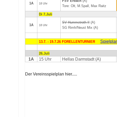
FSV Erbach
(A)
1A
18 Uhr
Tore: Olt, M.Spall, Max Raitz
Di 7.Juli
SV Hummetroth II
(A)
1A
18 Uhr
SG Rimh/Neust Mix (A)
Spielpla
13.7. - 19.7.26 FORELLENTURNIER
26.Juli
1A
15 Uhr
Hellas Darmstadt (A)
Der Vereinsspielplan hier.....