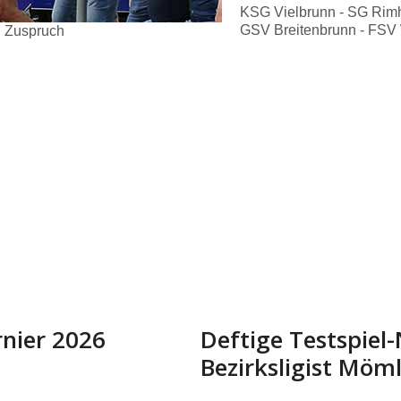
KSG Vielbrunn - SG Rimh
GSV Breitenbrunn - FSV 
n Zuspruch
rnier 2026
Deftige Testspiel
Bezirksligist Möm