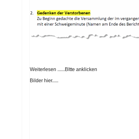
Weiterlesen ......BItte anklicken
Bilder hier.....