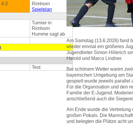
4:3
Rimhorn
Spielplan
Turnier in
Rimhorn
Humme sagt ab
Am Samstag (13.6.2026) fand 
wieder einmal ein größeres Jug
n
Jugendleiter Simon Hillerich so
Herold und Marco Lindner.
Test
Bei schönem Wetter waren zwö
bayerischen Umgebung am Start
gespielt wurde jeweils parallel
Für die Organisation und den r
Familie der E-Jugend. Moderier
anschließend auch die Sieger
Am Ende wurde die Vertretung
großen Pokals. Die Mannschafte
und belegten die Plätze acht und