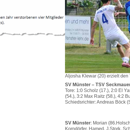
Aljosha Klewar (20) erzielt den 
SV Münster – TSV Seckmauern
Tore: 1:0 Scholz (17.), 2:0 El Y
(54.), 3:2 Max Raitz (58.), 4:2 Bu
Schiedsrichter: Andreas Böck (
SV Münster
: Morian (86.Hols
Korndörfer, Hamed, J.Stork, Sch