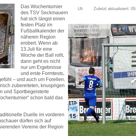
Das Wochenturnier
Uli
Zuletzt aktualisiert: 05
des TSV Seckmauern
hat sich längst einen
festen Platz im
Fußballkalender der
näheren Region
erobert. Wenn ab
13.Juli für eine
Woche der Ball rollt,
dann geht es nicht
nur um Ergebnisse
und erste Formtests,
gefühl – und auch um Forellen.
isch zubereiteten, knusprigen
rn und Sportbegeisterte
Wochenturnier“ schon bald das
raditionelle Duelle im vorderen
chauer dürfen sich auf
lisierenden Vereine der Region