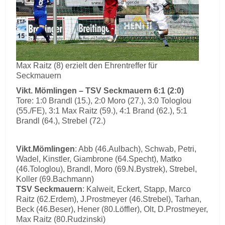
Max Raitz (8) erzielt den Ehrentreffer für
Seckmauern
Vikt. Mömlingen – TSV Seckmauern 6:1 (2:0)
Tore: 1:0 Brandl (15.), 2:0 Moro (27.), 3:0 Tologlou
(55./FE), 3:1 Max Raitz (59.), 4:1 Brand (62.), 5:1
Brandl (64.), Strebel (72.)
Vikt.Mömlingen
: Abb (46.Aulbach), Schwab, Petri,
Wadel, Kinstler, Giambrone (64.Specht), Matko
(46.Tologlou), Brandl, Moro (69.N.Bystrek), Strebel,
Koller (69.Bachmann)
TSV Seckmauern
: Kalweit, Eckert, Stapp, Marco
Raitz (62.Erdem), J.Prostmeyer (46.Strebel), Tarhan,
Beck (46.Beser), Hener (80.Löffler), Olt, D.Prostmeyer,
Max Raitz (80.Rudzinski)