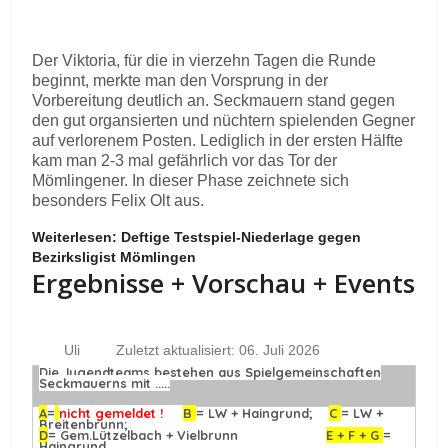
Der Viktoria, für die in vierzehn Tagen die Runde
beginnt, merkte man den Vorsprung in der
Vorbereitung deutlich an. Seckmauern stand gegen
den gut organsierten und nüchtern spielenden Gegner
auf verlorenem Posten. Lediglich in der ersten Hälfte
kam man 2-3 mal gefährlich vor das Tor der
Mömlingener. In dieser Phase zeichnete sich
besonders Felix Olt aus.
Weiterlesen: Deftige Testspiel-Niederlage gegen
Bezirksligist Mömlingen
Ergebnisse + Vorschau + Events
Uli
Zuletzt aktualisiert: 06. Juli 2026
Die Jugendteams bestehen aus Spielgemeinschaften
Seckmauerns mit .....
A
=
nicht gemeldet !
B
= LW + Haingrund;
C
= LW +
Breitenbrunn;
D
= Gem.Lützelbach + Vielbrunn
E + F + G
=
Haingrund