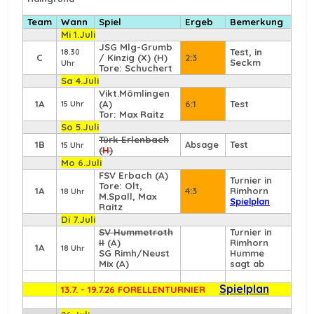
Team
Wann
Spiel
Ergeb
Bemerkung
Mi 1.Juli
JSG Mlg-Grumb
Test, in
18.30
C
/ Kinzig (X) (H)
2:3
Seckm
Uhr
Tore: Schuchert
Sa 4.Juli
Vikt.Mömlingen
1A
(A)
6:1
Test
15 Uhr
Tor: Max Raitz
So 5.Juli
Türk Erlenbach
1B
Absage
Test
15 Uhr
(
H
)
Mo 6.Juli
FSV Erbach
(A)
Turnier in
Tore: Olt,
1A
4:3
Rimhorn
18 Uhr
M.Spall, Max
Spielplan
Raitz
Di 7.Juli
SV Hummetroth
Turnier in
II
(A)
Rimhorn
1A
18 Uhr
SG Rimh/Neust
Humme
Mix (A)
sagt ab
Spielplan
13.7. - 19.7.26 FORELLENTURNIER