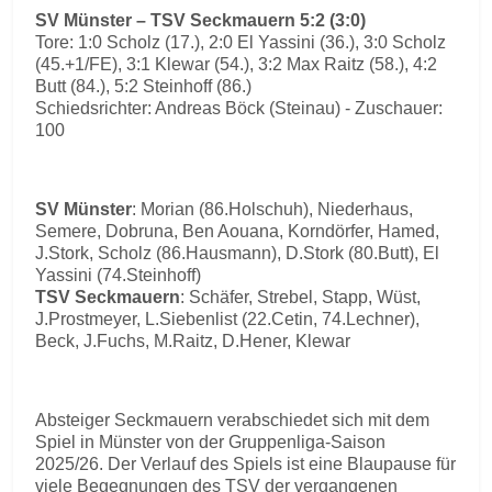
SV Münster – TSV Seckmauern 5:2 (3:0)
Tore: 1:0 Scholz (17.), 2:0 El Yassini (36.), 3:0 Scholz
(45.+1/FE), 3:1 Klewar (54.), 3:2 Max Raitz (58.), 4:2
Butt (84.), 5:2 Steinhoff (86.)
Schiedsrichter: Andreas Böck (Steinau) - Zuschauer:
100
SV Münster
: Morian (86.Holschuh), Niederhaus,
Semere, Dobruna, Ben Aouana, Korndörfer, Hamed,
J.Stork, Scholz (86.Hausmann), D.Stork (80.Butt), El
Yassini (74.Steinhoff)
TSV Seckmauern
: Schäfer, Strebel, Stapp, Wüst,
J.Prostmeyer, L.Siebenlist (22.Cetin, 74.Lechner),
Beck, J.Fuchs, M.Raitz, D.Hener, Klewar
Absteiger Seckmauern verabschiedet sich mit dem
Spiel in Münster von der Gruppenliga-Saison
2025/26. Der Verlauf des Spiels ist eine Blaupause für
viele Begegnungen des TSV der vergangenen