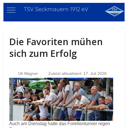
TSV Seckmauern 1912 eV
Mobile Menu Toggle
Die Favoriten mühen
sich zum Erfolg
Uli Wagner
Zuletzt aktualisiert: 17. Juli 2026
Auch am Dienstag hatte das Forellenturnier regen