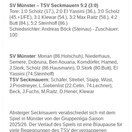
SV Münster – TSV Seckmauern 5:2 (3:0)
Tore: 1:0 Scholz (17.), 2:0 El Yassini (36.), 3:0 Scholz
(45.+1/FE), 3:1 Klewar (54.), 3:2 Max Raitz (58.), 4:2
Butt (84.), 5:2 Steinhoff (86.)
Schiedsrichter: Andreas Böck (Steinau) - Zuschauer:
100
SV Münster
: Morian (86.Holschuh), Niederhaus,
Semere, Dobruna, Ben Aouana, Korndörfer, Hamed,
J.Stork, Scholz (86.Hausmann), D.Stork (80.Butt), El
Yassini (74.Steinhoff)
TSV Seckmauern
: Schäfer, Strebel, Stapp, Wüst,
J.Prostmeyer, L.Siebenlist (22.Cetin, 74.Lechner),
Beck, J.Fuchs, M.Raitz, D.Hener, Klewar
Absteiger Seckmauern verabschiedet sich mit dem
Spiel in Münster von der Gruppenliga-Saison
2025/26. Der Verlauf des Spiels ist eine Blaupause für
viele Begegnungen des TSV der vergangenen