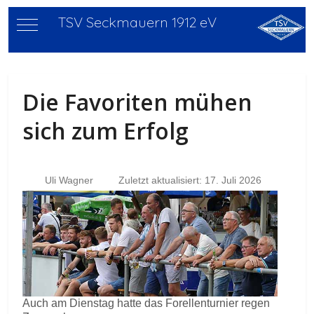
TSV Seckmauern 1912 eV
Mobile Menu Toggle
Die Favoriten mühen
sich zum Erfolg
Uli Wagner
Zuletzt aktualisiert: 17. Juli 2026
Auch am Dienstag hatte das Forellenturnier regen