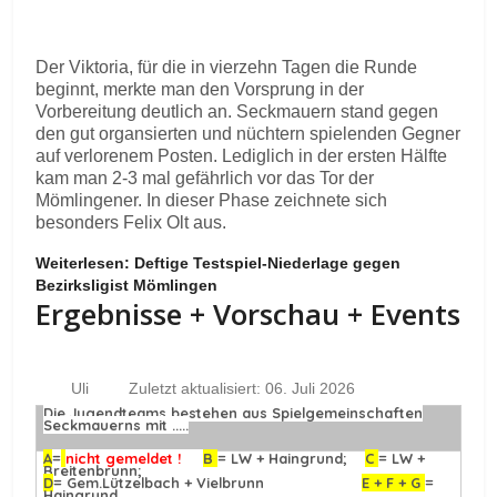
Der Viktoria, für die in vierzehn Tagen die Runde
beginnt, merkte man den Vorsprung in der
Vorbereitung deutlich an. Seckmauern stand gegen
den gut organsierten und nüchtern spielenden Gegner
auf verlorenem Posten. Lediglich in der ersten Hälfte
kam man 2-3 mal gefährlich vor das Tor der
Mömlingener. In dieser Phase zeichnete sich
besonders Felix Olt aus.
Weiterlesen: Deftige Testspiel-Niederlage gegen
Bezirksligist Mömlingen
Ergebnisse + Vorschau + Events
Uli
Zuletzt aktualisiert: 06. Juli 2026
Die Jugendteams bestehen aus Spielgemeinschaften
Seckmauerns mit .....
A
=
nicht gemeldet !
B
= LW + Haingrund;
C
= LW +
Breitenbrunn;
D
= Gem.Lützelbach + Vielbrunn
E + F + G
=
Haingrund