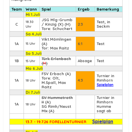
Team
Wann
Spiel
Ergeb
Bemerkung
Mi 1.Juli
JSG Mlg-Grumb
Test, in
18.30
C
/ Kinzig (X) (H)
2:3
Seckm
Uhr
Tore: Schuchert
Sa 4.Juli
Vikt.Mömlingen
1A
(A)
6:1
Test
15 Uhr
Tor: Max Raitz
So 5.Juli
Türk Erlenbach
1B
Absage
Test
15 Uhr
(
H
)
Mo 6.Juli
FSV Erbach
(A)
Turnier in
Tore: Olt,
1A
4:3
Rimhorn
18 Uhr
M.Spall, Max
Spielplan
Raitz
Di 7.Juli
SV Hummetroth
Turnier in
II
(A)
Rimhorn
1A
18 Uhr
SG Rimh/Neust
Humme
Mix (A)
sagt ab
Spielplan
13.7. - 19.7.26 FORELLENTURNIER