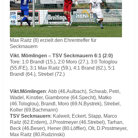
Max Raitz (8) erzielt den Ehrentreffer für
Seckmauern
Vikt. Mömlingen – TSV Seckmauern 6:1 (2:0)
Tore: 1:0 Brandl (15.), 2:0 Moro (27.), 3:0 Tologlou
(55./FE), 3:1 Max Raitz (59.), 4:1 Brand (62.), 5:1
Brandl (64.), Strebel (72.)
Vikt.Mömlingen
: Abb (46.Aulbach), Schwab, Petri,
Wadel, Kinstler, Giambrone (64.Specht), Matko
(46.Tologlou), Brandl, Moro (69.N.Bystrek), Strebel,
Koller (69.Bachmann)
TSV Seckmauern
: Kalweit, Eckert, Stapp, Marco
Raitz (62.Erdem), J.Prostmeyer (46.Strebel), Tarhan,
Beck (46.Beser), Hener (80.Löffler), Olt, D.Prostmeyer,
Max Raitz (80.Rudzinski)