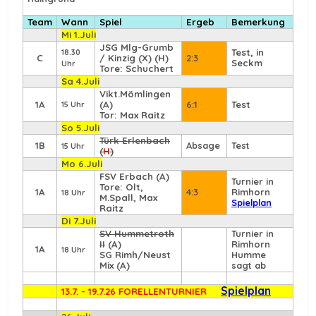
Team
Wann
Spiel
Ergeb
Bemerkung
Mi 1.Juli
JSG Mlg-Grumb
Test, in
18.30
C
/ Kinzig (X) (H)
2:3
Seckm
Uhr
Tore: Schuchert
Sa 4.Juli
Vikt.Mömlingen
1A
(A)
6:1
Test
15 Uhr
Tor: Max Raitz
So 5.Juli
Türk Erlenbach
1B
Absage
Test
15 Uhr
(
H
)
Mo 6.Juli
FSV Erbach
(A)
Turnier in
Tore: Olt,
1A
4:3
Rimhorn
18 Uhr
M.Spall, Max
Spielplan
Raitz
Di 7.Juli
SV Hummetroth
Turnier in
II
(A)
Rimhorn
1A
18 Uhr
SG Rimh/Neust
Humme
Mix (A)
sagt ab
Spielplan
13.7. - 19.7.26 FORELLENTURNIER