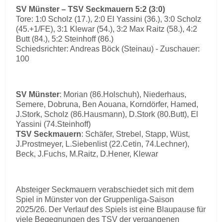
SV Münster – TSV Seckmauern 5:2 (3:0)
Tore: 1:0 Scholz (17.), 2:0 El Yassini (36.), 3:0 Scholz
(45.+1/FE), 3:1 Klewar (54.), 3:2 Max Raitz (58.), 4:2
Butt (84.), 5:2 Steinhoff (86.)
Schiedsrichter: Andreas Böck (Steinau) - Zuschauer:
100
SV Münster
: Morian (86.Holschuh), Niederhaus,
Semere, Dobruna, Ben Aouana, Korndörfer, Hamed,
J.Stork, Scholz (86.Hausmann), D.Stork (80.Butt), El
Yassini (74.Steinhoff)
TSV Seckmauern
: Schäfer, Strebel, Stapp, Wüst,
J.Prostmeyer, L.Siebenlist (22.Cetin, 74.Lechner),
Beck, J.Fuchs, M.Raitz, D.Hener, Klewar
Absteiger Seckmauern verabschiedet sich mit dem
Spiel in Münster von der Gruppenliga-Saison
2025/26. Der Verlauf des Spiels ist eine Blaupause für
viele Begegnungen des TSV der vergangenen