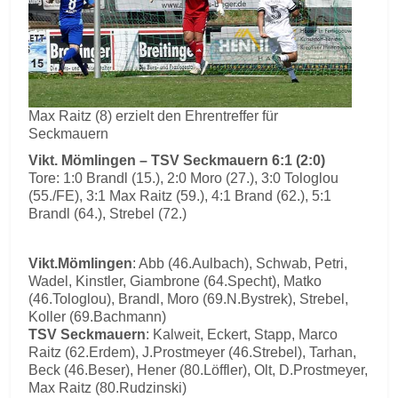
Max Raitz (8) erzielt den Ehrentreffer für
Seckmauern
Vikt. Mömlingen – TSV Seckmauern 6:1 (2:0)
Tore: 1:0 Brandl (15.), 2:0 Moro (27.), 3:0 Tologlou
(55./FE), 3:1 Max Raitz (59.), 4:1 Brand (62.), 5:1
Brandl (64.), Strebel (72.)
Vikt.Mömlingen
: Abb (46.Aulbach), Schwab, Petri,
Wadel, Kinstler, Giambrone (64.Specht), Matko
(46.Tologlou), Brandl, Moro (69.N.Bystrek), Strebel,
Koller (69.Bachmann)
TSV Seckmauern
: Kalweit, Eckert, Stapp, Marco
Raitz (62.Erdem), J.Prostmeyer (46.Strebel), Tarhan,
Beck (46.Beser), Hener (80.Löffler), Olt, D.Prostmeyer,
Max Raitz (80.Rudzinski)