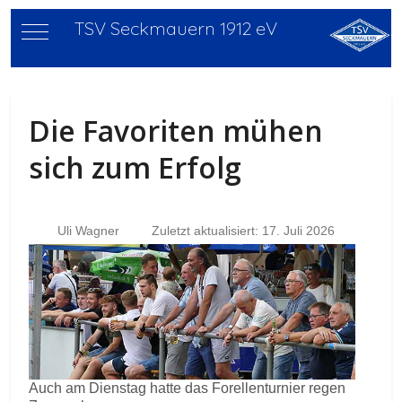
TSV Seckmauern 1912 eV
Mobile Menu Toggle
Die Favoriten mühen
sich zum Erfolg
Uli Wagner
Zuletzt aktualisiert: 17. Juli 2026
Auch am Dienstag hatte das Forellenturnier regen