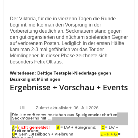
Der Viktoria, für die in vierzehn Tagen die Runde
beginnt, merkte man den Vorsprung in der
Vorbereitung deutlich an. Seckmauern stand gegen
den gut organsierten und nüchtern spielenden Gegner
auf verlorenem Posten. Lediglich in der ersten Hälfte
kam man 2-3 mal gefährlich vor das Tor der
Mömlingener. In dieser Phase zeichnete sich
besonders Felix Olt aus.
Weiterlesen: Deftige Testspiel-Niederlage gegen
Bezirksligist Mömlingen
Ergebnisse + Vorschau + Events
Uli
Zuletzt aktualisiert: 06. Juli 2026
Die Jugendteams bestehen aus Spielgemeinschaften
Seckmauerns mit .....
A
=
nicht gemeldet !
B
= LW + Haingrund;
C
= LW +
Breitenbrunn;
D
= Gem.Lützelbach + Vielbrunn
E + F + G
=
Haingrund