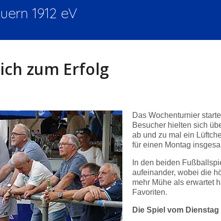
ern 1912 eV
ich zum Erfolg
Das Wochenturnier start
Besucher hielten sich üb
ab und zu mal ein Lüftche
für einen Montag insgesam
In den beiden Fußballspi
aufeinander, wobei die h
mehr Mühe als erwartet ha
Favoriten.
Die Spiel vom Dienstag