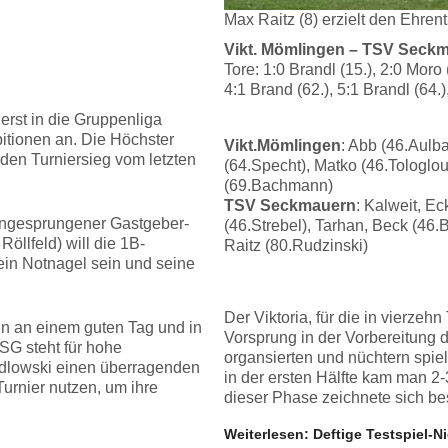
Max Raitz (8) erzielt den Ehren
Vikt. Mömlingen – TSV Seckma
Tore: 1:0 Brandl (15.), 2:0 Moro 
4:1 Brand (62.), 5:1 Brandl (64.)
 erst in die Gruppenliga
itionen an. Die Höchster
Vikt.Mömlingen
: Abb (46.Aulb
 den Turniersieg vom letzten
(64.Specht), Matko (46.Tologlou)
(69.Bachmann)
TSV Seckmauern
: Kalweit, E
 eingesprungener Gastgeber-
(46.Strebel), Tarhan, Beck (46.B
Röllfeld) will die 1B-
Raitz (80.Rudzinski)
ein Notnagel sein und seine
Der Viktoria, für die in vierze
ann an einem guten Tag und in
Vorsprung in der Vorbereitung 
SG steht für hohe
organsierten und nüchtern spie
edlowski einen überragenden
in der ersten Hälfte kam man 2-
urnier nutzen, um ihre
dieser Phase zeichnete sich be
Weiterlesen: Deftige Testspiel-N