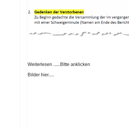
Weiterlesen ......BItte anklicken
Bilder hier.....