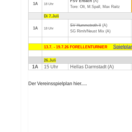
FSV Erbach
(A)
1A
18 Uhr
Tore: Olt, M.Spall, Max Raitz
Di 7.Juli
SV Hummetroth II
(A)
1A
18 Uhr
SG Rimh/Neust Mix (A)
Spielpla
13.7. - 19.7.26 FORELLENTURNIER
26.Juli
1A
15 Uhr
Hellas Darmstadt (A)
Der Vereinsspielplan hier.....