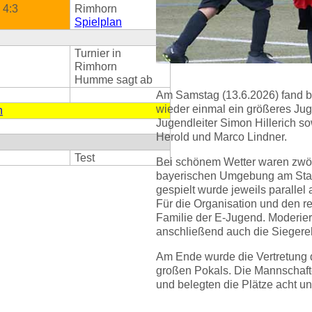
4:3
Rimhorn
Spielplan
Turnier in
Rimhorn
Humme sagt ab
Am Samstag (13.6.2026) fand 
wieder einmal ein größeres Jug
n
Jugendleiter Simon Hillerich so
Herold und Marco Lindner.
Test
Bei schönem Wetter waren zwö
bayerischen Umgebung am Start
gespielt wurde jeweils parallel
Für die Organisation und den r
Familie der E-Jugend. Moderier
anschließend auch die Sieger
Am Ende wurde die Vertretung
großen Pokals. Die Mannschafte
und belegten die Plätze acht und