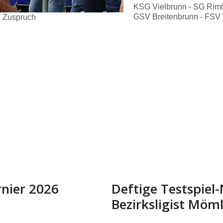
KSG Vielbrunn - SG Rimh
GSV Breitenbrunn - FSV 
n Zuspruch
rnier 2026
Deftige Testspiel
Bezirksligist Möm