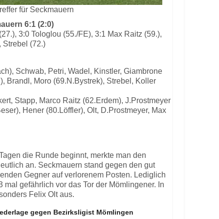
treffer für Seckmauern
uern 6:1 (2:0)
(27.), 3:0 Tologlou (55./FE), 3:1 Max Raitz (59.),
, Strebel (72.)
ach), Schwab, Petri, Wadel, Kinstler, Giambrone
, Brandl, Moro (69.N.Bystrek), Strebel, Koller
ckert, Stapp, Marco Raitz (62.Erdem), J.Prostmeyer
eser), Hener (80.Löffler), Olt, D.Prostmeyer, Max
hn Tagen die Runde beginnt, merkte man den
deutlich an. Seckmauern stand gegen den gut
lenden Gegner auf verlorenem Posten. Lediglich
3 mal gefährlich vor das Tor der Mömlingener. In
sonders Felix Olt aus.
iederlage gegen Bezirksligist Mömlingen