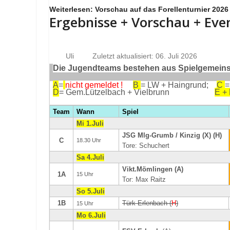
Weiterlesen: Vorschau auf das Forellenturnier 2026
Ergebnisse + Vorschau + Eve
Uli
Zuletzt aktualisiert: 06. Juli 2026
Die Jugendteams bestehen aus Spielgemeinsc
A
=
nicht gemeldet !
B
= LW + Haingrund;
C
=
D
= Gem.Lützelbach + Vielbrunn
E +
Team
Wann
Spiel
Mi 1.Juli
JSG Mlg-Grumb / Kinzig (X) (H)
C
18.30 Uhr
Tore: Schuchert
Sa 4.Juli
Vikt.Mömlingen (A)
1A
15 Uhr
Tor: Max Raitz
So 5.Juli
1B
Türk Erlenbach (
H
)
15 Uhr
Mo 6.Juli