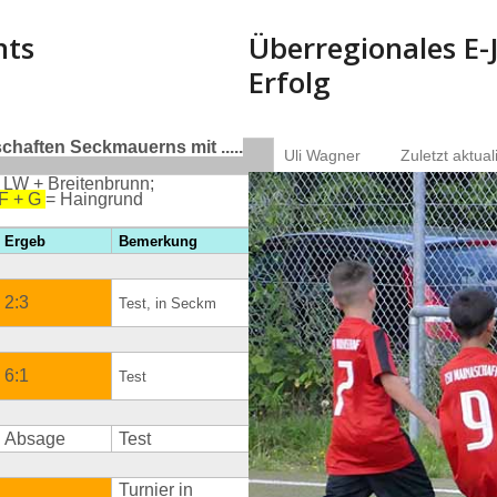
nts
Überregionales E-
Erfolg
haften Seckmauerns mit .....
Uli Wagner
Zuletzt aktual
 LW + Breitenbrunn;
 F + G
= Haingrund
Ergeb
Bemerkung
2:3
Test, in Seckm
6:1
Test
Absage
Test
Turnier in