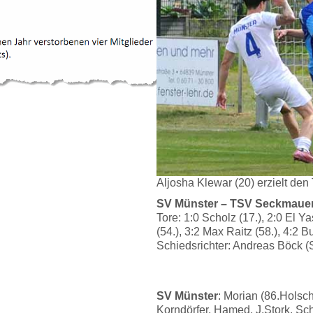
Aljosha Klewar (20) erzielt den 
SV Münster – TSV Seckmauern
Tore: 1:0 Scholz (17.), 2:0 El Y
(54.), 3:2 Max Raitz (58.), 4:2 Bu
Schiedsrichter: Andreas Böck (
SV Münster
: Morian (86.Hols
Korndörfer, Hamed, J.Stork, Sch