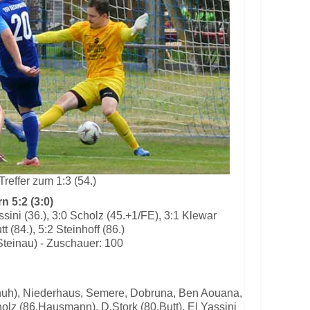
Treffer zum 1:3 (54.)
 5:2 (3:0)
assini (36.), 3:0 Scholz (45.+1/FE), 3:1 Klewar
tt (84.), 5:2 Steinhoff (86.)
Steinau) - Zuschauer: 100
chuh), Niederhaus, Semere, Dobruna, Ben Aouana,
olz (86.Hausmann), D.Stork (80.Butt), El Yassini