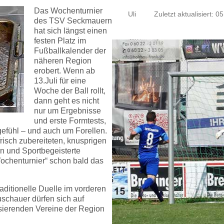
Das Wochenturnier
Uli
Zuletzt aktualisiert: 05
des TSV Seckmauern
hat sich längst einen
festen Platz im
Fußballkalender der
näheren Region
erobert. Wenn ab
13.Juli für eine
Woche der Ball rollt,
dann geht es nicht
nur um Ergebnisse
und erste Formtests,
gefühl – und auch um Forellen.
isch zubereiteten, knusprigen
rn und Sportbegeisterte
Wochenturnier“ schon bald das
raditionelle Duelle im vorderen
chauer dürfen sich auf
lisierenden Vereine der Region