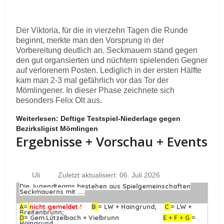
Der Viktoria, für die in vierzehn Tagen die Runde
beginnt, merkte man den Vorsprung in der
Vorbereitung deutlich an. Seckmauern stand gegen
den gut organsierten und nüchtern spielenden Gegner
auf verlorenem Posten. Lediglich in der ersten Hälfte
kam man 2-3 mal gefährlich vor das Tor der
Mömlingener. In dieser Phase zeichnete sich
besonders Felix Olt aus.
Weiterlesen: Deftige Testspiel-Niederlage gegen
Bezirksligist Mömlingen
Ergebnisse + Vorschau + Events
Uli
Zuletzt aktualisiert: 06. Juli 2026
Die Jugendteams bestehen aus Spielgemeinschaften
Seckmauerns mit .....
A
=
nicht gemeldet !
B
= LW + Haingrund;
C
= LW +
Breitenbrunn;
D
= Gem.Lützelbach + Vielbrunn
E + F + G
=
Haingrund