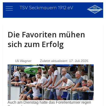
TSV Seckmauern 1912 eV
Mobile Menu Toggle
Die Favoriten mühen
sich zum Erfolg
Uli Wagner
Zuletzt aktualisiert: 17. Juli 2026
Auch am Dienstag hatte das Forellenturnier regen