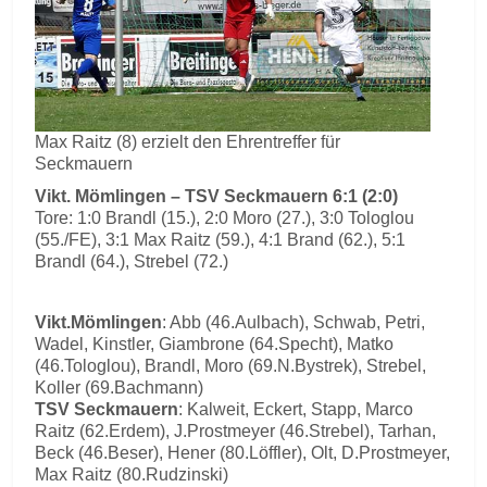
Max Raitz (8) erzielt den Ehrentreffer für
Seckmauern
Vikt. Mömlingen – TSV Seckmauern 6:1 (2:0)
Tore: 1:0 Brandl (15.), 2:0 Moro (27.), 3:0 Tologlou
(55./FE), 3:1 Max Raitz (59.), 4:1 Brand (62.), 5:1
Brandl (64.), Strebel (72.)
Vikt.Mömlingen
: Abb (46.Aulbach), Schwab, Petri,
Wadel, Kinstler, Giambrone (64.Specht), Matko
(46.Tologlou), Brandl, Moro (69.N.Bystrek), Strebel,
Koller (69.Bachmann)
TSV Seckmauern
: Kalweit, Eckert, Stapp, Marco
Raitz (62.Erdem), J.Prostmeyer (46.Strebel), Tarhan,
Beck (46.Beser), Hener (80.Löffler), Olt, D.Prostmeyer,
Max Raitz (80.Rudzinski)