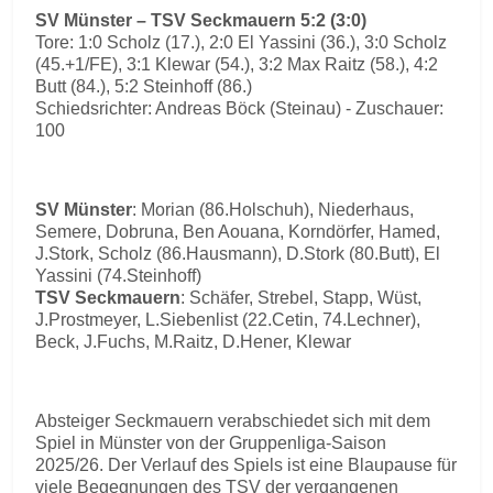
SV Münster – TSV Seckmauern 5:2 (3:0)
Tore: 1:0 Scholz (17.), 2:0 El Yassini (36.), 3:0 Scholz
(45.+1/FE), 3:1 Klewar (54.), 3:2 Max Raitz (58.), 4:2
Butt (84.), 5:2 Steinhoff (86.)
Schiedsrichter: Andreas Böck (Steinau) - Zuschauer:
100
SV Münster
: Morian (86.Holschuh), Niederhaus,
Semere, Dobruna, Ben Aouana, Korndörfer, Hamed,
J.Stork, Scholz (86.Hausmann), D.Stork (80.Butt), El
Yassini (74.Steinhoff)
TSV Seckmauern
: Schäfer, Strebel, Stapp, Wüst,
J.Prostmeyer, L.Siebenlist (22.Cetin, 74.Lechner),
Beck, J.Fuchs, M.Raitz, D.Hener, Klewar
Absteiger Seckmauern verabschiedet sich mit dem
Spiel in Münster von der Gruppenliga-Saison
2025/26. Der Verlauf des Spiels ist eine Blaupause für
viele Begegnungen des TSV der vergangenen