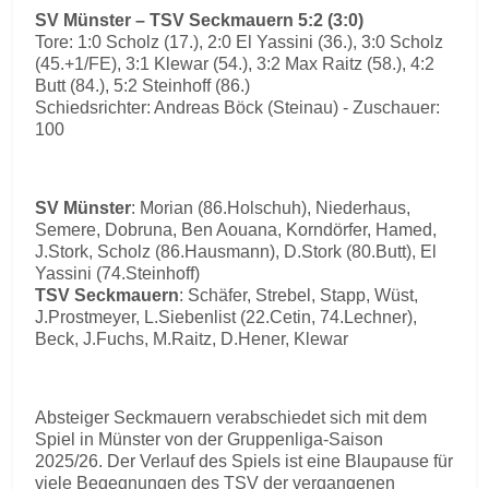
SV Münster – TSV Seckmauern 5:2 (3:0)
Tore: 1:0 Scholz (17.), 2:0 El Yassini (36.), 3:0 Scholz
(45.+1/FE), 3:1 Klewar (54.), 3:2 Max Raitz (58.), 4:2
Butt (84.), 5:2 Steinhoff (86.)
Schiedsrichter: Andreas Böck (Steinau) - Zuschauer:
100
SV Münster
: Morian (86.Holschuh), Niederhaus,
Semere, Dobruna, Ben Aouana, Korndörfer, Hamed,
J.Stork, Scholz (86.Hausmann), D.Stork (80.Butt), El
Yassini (74.Steinhoff)
TSV Seckmauern
: Schäfer, Strebel, Stapp, Wüst,
J.Prostmeyer, L.Siebenlist (22.Cetin, 74.Lechner),
Beck, J.Fuchs, M.Raitz, D.Hener, Klewar
Absteiger Seckmauern verabschiedet sich mit dem
Spiel in Münster von der Gruppenliga-Saison
2025/26. Der Verlauf des Spiels ist eine Blaupause für
viele Begegnungen des TSV der vergangenen