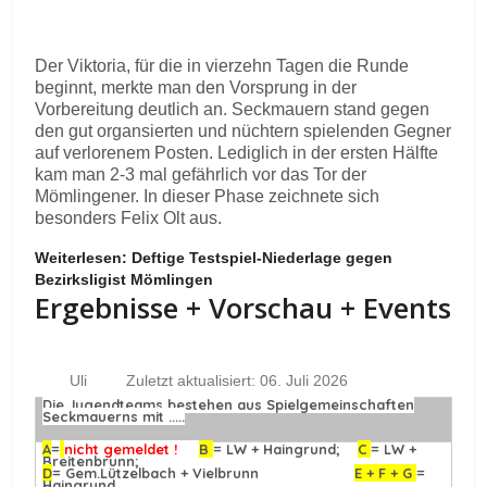
Der Viktoria, für die in vierzehn Tagen die Runde
beginnt, merkte man den Vorsprung in der
Vorbereitung deutlich an. Seckmauern stand gegen
den gut organsierten und nüchtern spielenden Gegner
auf verlorenem Posten. Lediglich in der ersten Hälfte
kam man 2-3 mal gefährlich vor das Tor der
Mömlingener. In dieser Phase zeichnete sich
besonders Felix Olt aus.
Weiterlesen: Deftige Testspiel-Niederlage gegen
Bezirksligist Mömlingen
Ergebnisse + Vorschau + Events
Uli
Zuletzt aktualisiert: 06. Juli 2026
Die Jugendteams bestehen aus Spielgemeinschaften
Seckmauerns mit .....
A
=
nicht gemeldet !
B
= LW + Haingrund;
C
= LW +
Breitenbrunn;
D
= Gem.Lützelbach + Vielbrunn
E + F + G
=
Haingrund