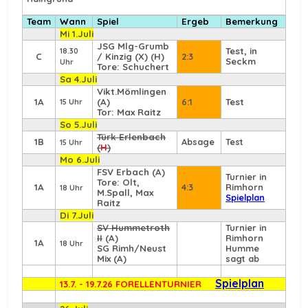
Team
Wann
Spiel
Ergeb
Bemerkung
Mi 1.Juli
JSG Mlg-Grumb
Test, in
18.30
C
/ Kinzig (X) (H)
2:3
Seckm
Uhr
Tore: Schuchert
Sa 4.Juli
Vikt.Mömlingen
1A
(A)
6:1
Test
15 Uhr
Tor: Max Raitz
So 5.Juli
Türk Erlenbach
1B
Absage
Test
15 Uhr
(
H
)
Mo 6.Juli
FSV Erbach
(A)
Turnier in
Tore: Olt,
1A
4:3
Rimhorn
18 Uhr
M.Spall, Max
Spielplan
Raitz
Di 7.Juli
SV Hummetroth
Turnier in
II
(A)
Rimhorn
1A
18 Uhr
SG Rimh/Neust
Humme
Mix (A)
sagt ab
Spielplan
13.7. - 19.7.26 FORELLENTURNIER