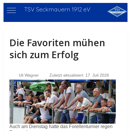
TSV Seckmauern 1912 eV
Mobile Menu Toggle
Die Favoriten mühen
sich zum Erfolg
Uli Wagner
Zuletzt aktualisiert: 17. Juli 2026
Auch am Dienstag hatte das Forellenturnier regen