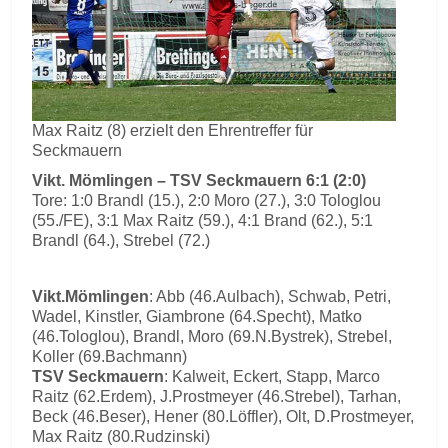
Max Raitz (8) erzielt den Ehrentreffer für
Seckmauern
Vikt. Mömlingen – TSV Seckmauern 6:1 (2:0)
Tore: 1:0 Brandl (15.), 2:0 Moro (27.), 3:0 Tologlou
(55./FE), 3:1 Max Raitz (59.), 4:1 Brand (62.), 5:1
Brandl (64.), Strebel (72.)
Vikt.Mömlingen
: Abb (46.Aulbach), Schwab, Petri,
Wadel, Kinstler, Giambrone (64.Specht), Matko
(46.Tologlou), Brandl, Moro (69.N.Bystrek), Strebel,
Koller (69.Bachmann)
TSV Seckmauern
: Kalweit, Eckert, Stapp, Marco
Raitz (62.Erdem), J.Prostmeyer (46.Strebel), Tarhan,
Beck (46.Beser), Hener (80.Löffler), Olt, D.Prostmeyer,
Max Raitz (80.Rudzinski)