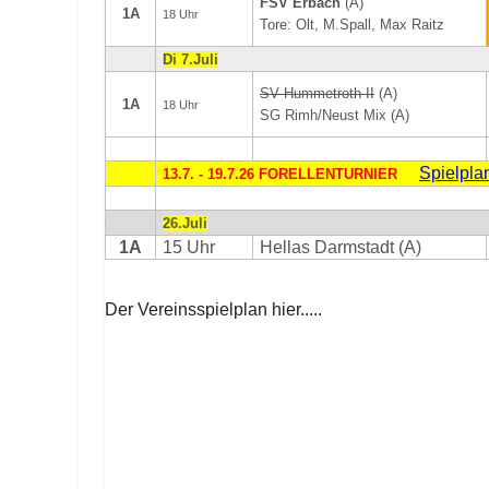
FSV Erbach
(A)
1A
18 Uhr
Tore: Olt, M.Spall, Max Raitz
Di 7.Juli
SV Hummetroth II
(A)
1A
18 Uhr
SG Rimh/Neust Mix (A)
Spielpla
13.7. - 19.7.26 FORELLENTURNIER
26.Juli
1A
15 Uhr
Hellas Darmstadt (A)
Der Vereinsspielplan hier.....