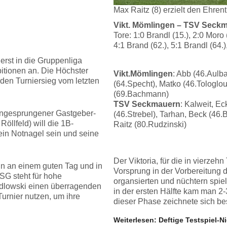
Max Raitz (8) erzielt den Ehren
Vikt. Mömlingen – TSV Seckma
Tore: 1:0 Brandl (15.), 2:0 Moro 
4:1 Brand (62.), 5:1 Brandl (64.)
 erst in die Gruppenliga
itionen an. Die Höchster
Vikt.Mömlingen
: Abb (46.Aulb
 den Turniersieg vom letzten
(64.Specht), Matko (46.Tologlou)
(69.Bachmann)
TSV Seckmauern
: Kalweit, E
 eingesprungener Gastgeber-
(46.Strebel), Tarhan, Beck (46.B
Röllfeld) will die 1B-
Raitz (80.Rudzinski)
ein Notnagel sein und seine
Der Viktoria, für die in vierze
ann an einem guten Tag und in
Vorsprung in der Vorbereitung 
SG steht für hohe
organsierten und nüchtern spie
edlowski einen überragenden
in der ersten Hälfte kam man 2-
urnier nutzen, um ihre
dieser Phase zeichnete sich be
Weiterlesen: Deftige Testspiel-N