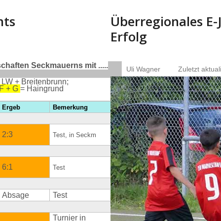
nts
Überregionales E-
Erfolg
haften Seckmauerns mit .....
Uli Wagner
Zuletzt aktual
 LW + Breitenbrunn;
 F + G
= Haingrund
Ergeb
Bemerkung
2:3
Test, in Seckm
6:1
Test
Absage
Test
Turnier in