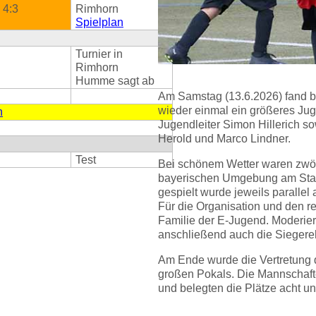
4:3
Rimhorn
Spielplan
Turnier in
Rimhorn
Humme sagt ab
Am Samstag (13.6.2026) fand 
wieder einmal ein größeres Jug
n
Jugendleiter Simon Hillerich so
Herold und Marco Lindner.
Test
Bei schönem Wetter waren zwö
bayerischen Umgebung am Start
gespielt wurde jeweils parallel
Für die Organisation und den r
Familie der E-Jugend. Moderier
anschließend auch die Sieger
Am Ende wurde die Vertretung
großen Pokals. Die Mannschafte
und belegten die Plätze acht und