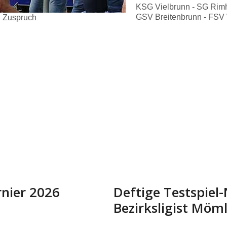
KSG Vielbrunn - SG Rimh
GSV Breitenbrunn - FSV 
n Zuspruch
rnier 2026
Deftige Testspiel
Bezirksligist Möm