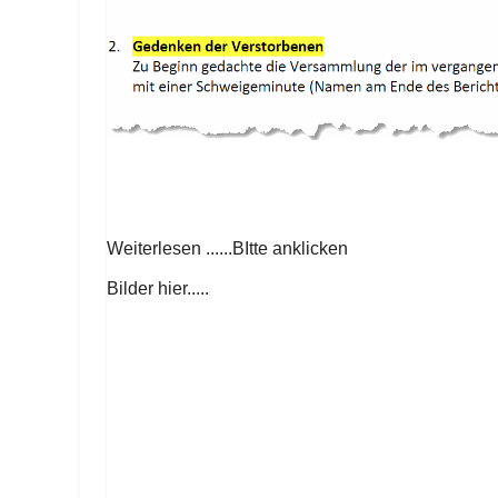
Weiterlesen ......BItte anklicken
Bilder hier.....