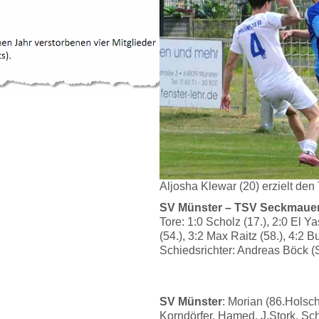
Aljosha Klewar (20) erzielt den 
SV Münster – TSV Seckmauern
Tore: 1:0 Scholz (17.), 2:0 El Y
(54.), 3:2 Max Raitz (58.), 4:2 Bu
Schiedsrichter: Andreas Böck (
SV Münster
: Morian (86.Hols
Korndörfer, Hamed, J.Stork, Sch