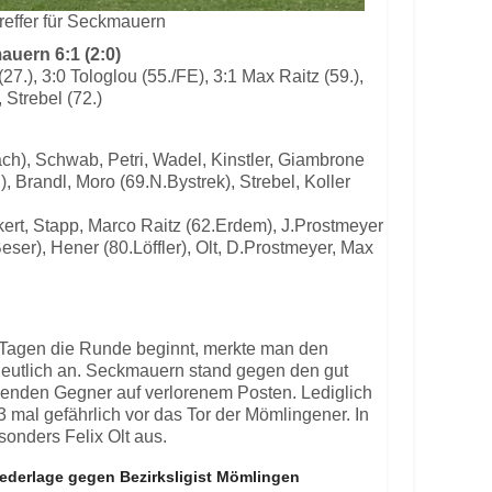
treffer für Seckmauern
uern 6:1 (2:0)
(27.), 3:0 Tologlou (55./FE), 3:1 Max Raitz (59.),
, Strebel (72.)
ach), Schwab, Petri, Wadel, Kinstler, Giambrone
, Brandl, Moro (69.N.Bystrek), Strebel, Koller
ckert, Stapp, Marco Raitz (62.Erdem), J.Prostmeyer
eser), Hener (80.Löffler), Olt, D.Prostmeyer, Max
hn Tagen die Runde beginnt, merkte man den
deutlich an. Seckmauern stand gegen den gut
lenden Gegner auf verlorenem Posten. Lediglich
3 mal gefährlich vor das Tor der Mömlingener. In
sonders Felix Olt aus.
iederlage gegen Bezirksligist Mömlingen