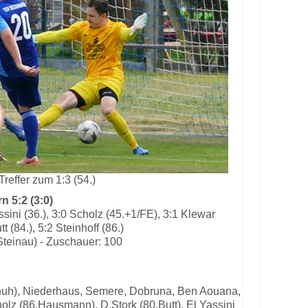
Treffer zum 1:3 (54.)
 5:2 (3:0)
assini (36.), 3:0 Scholz (45.+1/FE), 3:1 Klewar
tt (84.), 5:2 Steinhoff (86.)
Steinau) - Zuschauer: 100
chuh), Niederhaus, Semere, Dobruna, Ben Aouana,
olz (86.Hausmann), D.Stork (80.Butt), El Yassini