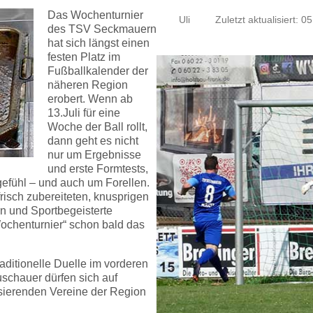
Das Wochenturnier
Uli
Zuletzt aktualisiert: 05
des TSV Seckmauern
hat sich längst einen
festen Platz im
Fußballkalender der
näheren Region
erobert. Wenn ab
13.Juli für eine
Woche der Ball rollt,
dann geht es nicht
nur um Ergebnisse
und erste Formtests,
gefühl – und auch um Forellen.
isch zubereiteten, knusprigen
rn und Sportbegeisterte
Wochenturnier“ schon bald das
raditionelle Duelle im vorderen
chauer dürfen sich auf
lisierenden Vereine der Region