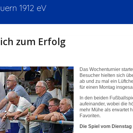
ern 1912 eV
ich zum Erfolg
Das Wochenturnier start
Besucher hielten sich üb
ab und zu mal ein Lüftche
für einen Montag insgesam
In den beiden Fußballspi
aufeinander, wobei die h
mehr Mühe als erwartet ha
Favoriten.
Die Spiel vom Dienstag