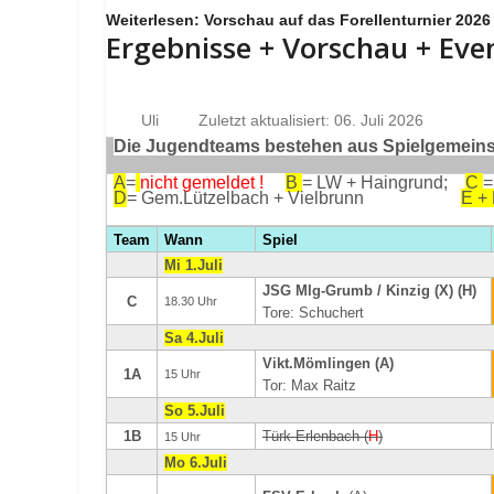
Weiterlesen: Vorschau auf das Forellenturnier 2026
Ergebnisse + Vorschau + Eve
Uli
Zuletzt aktualisiert: 06. Juli 2026
Die Jugendteams bestehen aus Spielgemeinsc
A
=
nicht gemeldet !
B
= LW + Haingrund;
C
=
D
= Gem.Lützelbach + Vielbrunn
E +
Team
Wann
Spiel
Mi 1.Juli
JSG Mlg-Grumb / Kinzig (X) (H)
C
18.30 Uhr
Tore: Schuchert
Sa 4.Juli
Vikt.Mömlingen (A)
1A
15 Uhr
Tor: Max Raitz
So 5.Juli
1B
Türk Erlenbach (
H
)
15 Uhr
Mo 6.Juli