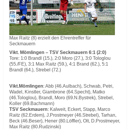
Max Raitz (8) erzielt den Ehrentreffer für
Seckmauern
Vikt. Mömlingen – TSV Seckmauern 6:1 (2:0)
Tore: 1:0 Brandl (15.), 2:0 Moro (27.), 3:0 Tologlou
(55./FE), 3:1 Max Raitz (59.), 4:1 Brand (62.), 5:1
Brandl (64.), Strebel (72.)
Vikt.Mömlingen
: Abb (46.Aulbach), Schwab, Petri,
Wadel, Kinstler, Giambrone (64.Specht), Matko
(46.Tologlou), Brandl, Moro (69.N.Bystrek), Strebel,
Koller (69.Bachmann)
TSV Seckmauern
: Kalweit, Eckert, Stapp, Marco
Raitz (62.Erdem), J.Prostmeyer (46.Strebel), Tarhan,
Beck (46.Beser), Hener (80.Löffler), Olt, D.Prostmeyer,
Max Raitz (80.Rudzinski)