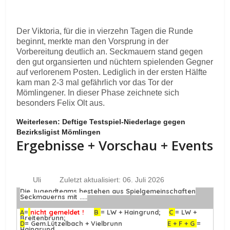
Der Viktoria, für die in vierzehn Tagen die Runde
beginnt, merkte man den Vorsprung in der
Vorbereitung deutlich an. Seckmauern stand gegen
den gut organsierten und nüchtern spielenden Gegner
auf verlorenem Posten. Lediglich in der ersten Hälfte
kam man 2-3 mal gefährlich vor das Tor der
Mömlingener. In dieser Phase zeichnete sich
besonders Felix Olt aus.
Weiterlesen: Deftige Testspiel-Niederlage gegen
Bezirksligist Mömlingen
Ergebnisse + Vorschau + Events
Uli
Zuletzt aktualisiert: 06. Juli 2026
Die Jugendteams bestehen aus Spielgemeinschaften
Seckmauerns mit .....
A
=
nicht gemeldet !
B
= LW + Haingrund;
C
= LW +
Breitenbrunn;
D
= Gem.Lützelbach + Vielbrunn
E + F + G
=
Haingrund