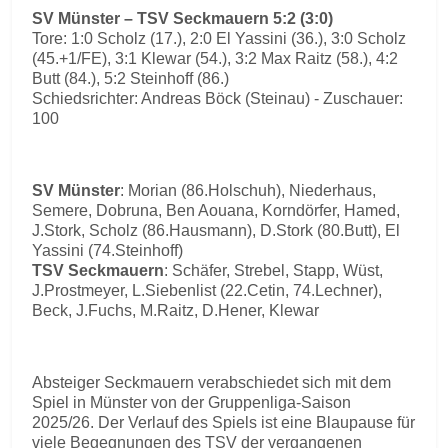
SV Münster – TSV Seckmauern 5:2 (3:0)
Tore: 1:0 Scholz (17.), 2:0 El Yassini (36.), 3:0 Scholz
(45.+1/FE), 3:1 Klewar (54.), 3:2 Max Raitz (58.), 4:2
Butt (84.), 5:2 Steinhoff (86.)
Schiedsrichter: Andreas Böck (Steinau) - Zuschauer:
100
SV Münster
: Morian (86.Holschuh), Niederhaus,
Semere, Dobruna, Ben Aouana, Korndörfer, Hamed,
J.Stork, Scholz (86.Hausmann), D.Stork (80.Butt), El
Yassini (74.Steinhoff)
TSV Seckmauern
: Schäfer, Strebel, Stapp, Wüst,
J.Prostmeyer, L.Siebenlist (22.Cetin, 74.Lechner),
Beck, J.Fuchs, M.Raitz, D.Hener, Klewar
Absteiger Seckmauern verabschiedet sich mit dem
Spiel in Münster von der Gruppenliga-Saison
2025/26. Der Verlauf des Spiels ist eine Blaupause für
viele Begegnungen des TSV der vergangenen