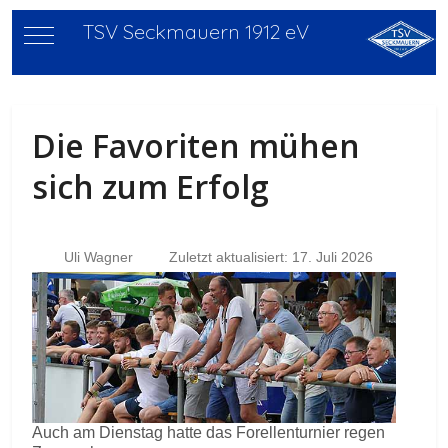
TSV Seckmauern 1912 eV
Mobile Menu Toggle
Die Favoriten mühen
sich zum Erfolg
Uli Wagner
Zuletzt aktualisiert: 17. Juli 2026
Auch am Dienstag hatte das Forellenturnier regen