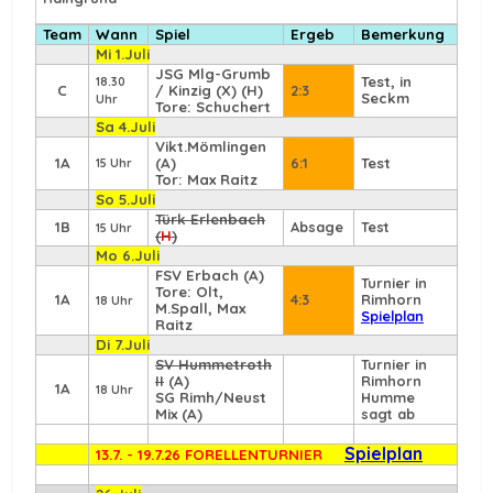
Team
Wann
Spiel
Ergeb
Bemerkung
Mi 1.Juli
JSG Mlg-Grumb
Test, in
18.30
C
/ Kinzig (X) (H)
2:3
Seckm
Uhr
Tore: Schuchert
Sa 4.Juli
Vikt.Mömlingen
1A
(A)
6:1
Test
15 Uhr
Tor: Max Raitz
So 5.Juli
Türk Erlenbach
1B
Absage
Test
15 Uhr
(
H
)
Mo 6.Juli
FSV Erbach
(A)
Turnier in
Tore: Olt,
1A
4:3
Rimhorn
18 Uhr
M.Spall, Max
Spielplan
Raitz
Di 7.Juli
SV Hummetroth
Turnier in
II
(A)
Rimhorn
1A
18 Uhr
SG Rimh/Neust
Humme
Mix (A)
sagt ab
Spielplan
13.7. - 19.7.26 FORELLENTURNIER