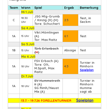
Team
Wann
Spiel
Ergeb
Bemerkung
Mi 1.Juli
JSG Mlg-Grumb
Test, in
18.30
C
/ Kinzig (X) (H)
2:3
Seckm
Uhr
Tore: Schuchert
Sa 4.Juli
Vikt.Mömlingen
1A
(A)
6:1
Test
15 Uhr
Tor: Max Raitz
So 5.Juli
Türk Erlenbach
1B
Absage
Test
15 Uhr
(
H
)
Mo 6.Juli
FSV Erbach
(A)
Turnier in
Tore: Olt,
1A
4:3
Rimhorn
18 Uhr
M.Spall, Max
Spielplan
Raitz
Di 7.Juli
SV Hummetroth
Turnier in
II
(A)
Rimhorn
1A
18 Uhr
SG Rimh/Neust
Humme
Mix (A)
sagt ab
Spielplan
13.7. - 19.7.26 FORELLENTURNIER