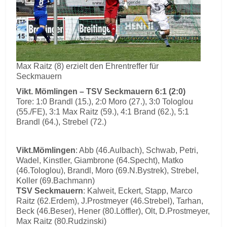
Max Raitz (8) erzielt den Ehrentreffer für
Seckmauern
Vikt. Mömlingen – TSV Seckmauern 6:1 (2:0)
Tore: 1:0 Brandl (15.), 2:0 Moro (27.), 3:0 Tologlou
(55./FE), 3:1 Max Raitz (59.), 4:1 Brand (62.), 5:1
Brandl (64.), Strebel (72.)
Vikt.Mömlingen
: Abb (46.Aulbach), Schwab, Petri,
Wadel, Kinstler, Giambrone (64.Specht), Matko
(46.Tologlou), Brandl, Moro (69.N.Bystrek), Strebel,
Koller (69.Bachmann)
TSV Seckmauern
: Kalweit, Eckert, Stapp, Marco
Raitz (62.Erdem), J.Prostmeyer (46.Strebel), Tarhan,
Beck (46.Beser), Hener (80.Löffler), Olt, D.Prostmeyer,
Max Raitz (80.Rudzinski)