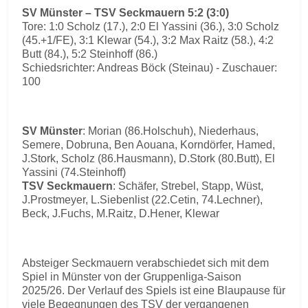
SV Münster – TSV Seckmauern 5:2 (3:0)
Tore: 1:0 Scholz (17.), 2:0 El Yassini (36.), 3:0 Scholz
(45.+1/FE), 3:1 Klewar (54.), 3:2 Max Raitz (58.), 4:2
Butt (84.), 5:2 Steinhoff (86.)
Schiedsrichter: Andreas Böck (Steinau) - Zuschauer:
100
SV Münster
: Morian (86.Holschuh), Niederhaus,
Semere, Dobruna, Ben Aouana, Korndörfer, Hamed,
J.Stork, Scholz (86.Hausmann), D.Stork (80.Butt), El
Yassini (74.Steinhoff)
TSV Seckmauern
: Schäfer, Strebel, Stapp, Wüst,
J.Prostmeyer, L.Siebenlist (22.Cetin, 74.Lechner),
Beck, J.Fuchs, M.Raitz, D.Hener, Klewar
Absteiger Seckmauern verabschiedet sich mit dem
Spiel in Münster von der Gruppenliga-Saison
2025/26. Der Verlauf des Spiels ist eine Blaupause für
viele Begegnungen des TSV der vergangenen