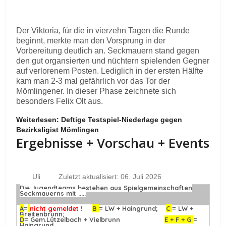
Der Viktoria, für die in vierzehn Tagen die Runde
beginnt, merkte man den Vorsprung in der
Vorbereitung deutlich an. Seckmauern stand gegen
den gut organsierten und nüchtern spielenden Gegner
auf verlorenem Posten. Lediglich in der ersten Hälfte
kam man 2-3 mal gefährlich vor das Tor der
Mömlingener. In dieser Phase zeichnete sich
besonders Felix Olt aus.
Weiterlesen: Deftige Testspiel-Niederlage gegen
Bezirksligist Mömlingen
Ergebnisse + Vorschau + Events
Uli
Zuletzt aktualisiert: 06. Juli 2026
Die Jugendteams bestehen aus Spielgemeinschaften
Seckmauerns mit .....
A
=
nicht gemeldet !
B
= LW + Haingrund;
C
= LW +
Breitenbrunn;
D
= Gem.Lützelbach + Vielbrunn
E + F + G
=
Haingrund