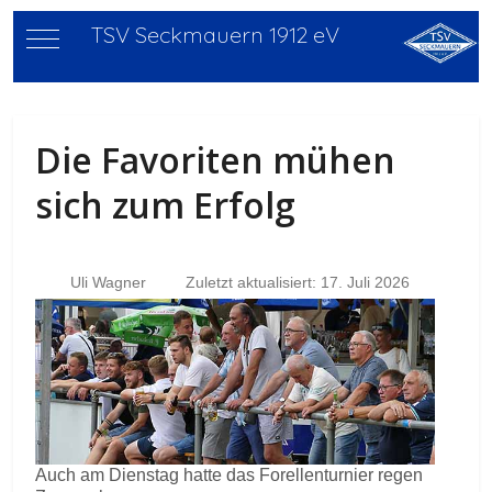
TSV Seckmauern 1912 eV
Mobile Menu Toggle
Die Favoriten mühen
sich zum Erfolg
Uli Wagner
Zuletzt aktualisiert: 17. Juli 2026
Auch am Dienstag hatte das Forellenturnier regen