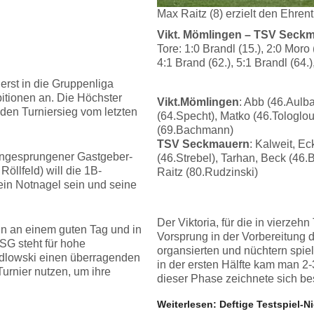
Max Raitz (8) erzielt den Ehren
Vikt. Mömlingen – TSV Seckma
Tore: 1:0 Brandl (15.), 2:0 Moro 
4:1 Brand (62.), 5:1 Brandl (64.)
 erst in die Gruppenliga
itionen an. Die Höchster
Vikt.Mömlingen
: Abb (46.Aulb
 den Turniersieg vom letzten
(64.Specht), Matko (46.Tologlou)
(69.Bachmann)
TSV Seckmauern
: Kalweit, E
 eingesprungener Gastgeber-
(46.Strebel), Tarhan, Beck (46.B
Röllfeld) will die 1B-
Raitz (80.Rudzinski)
ein Notnagel sein und seine
Der Viktoria, für die in vierze
ann an einem guten Tag und in
Vorsprung in der Vorbereitung 
SG steht für hohe
organsierten und nüchtern spie
edlowski einen überragenden
in der ersten Hälfte kam man 2-
urnier nutzen, um ihre
dieser Phase zeichnete sich be
Weiterlesen: Deftige Testspiel-N