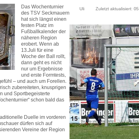
Das Wochenturnier
Uli
Zuletzt aktualisiert: 05
des TSV Seckmauern
hat sich längst einen
festen Platz im
Fußballkalender der
näheren Region
erobert. Wenn ab
13.Juli für eine
Woche der Ball rollt,
dann geht es nicht
nur um Ergebnisse
und erste Formtests,
gefühl – und auch um Forellen.
isch zubereiteten, knusprigen
rn und Sportbegeisterte
Wochenturnier“ schon bald das
raditionelle Duelle im vorderen
chauer dürfen sich auf
lisierenden Vereine der Region