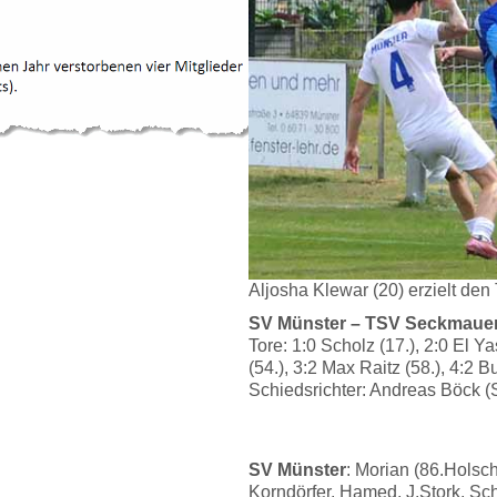
Aljosha Klewar (20) erzielt den 
SV Münster – TSV Seckmauern
Tore: 1:0 Scholz (17.), 2:0 El Y
(54.), 3:2 Max Raitz (58.), 4:2 Bu
Schiedsrichter: Andreas Böck (
SV Münster
: Morian (86.Hols
Korndörfer, Hamed, J.Stork, Sch