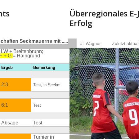
nts
Überregionales E-
Erfolg
haften Seckmauerns mit .....
Uli Wagner
Zuletzt aktual
 LW + Breitenbrunn;
 F + G
= Haingrund
Ergeb
Bemerkung
2:3
Test, in Seckm
6:1
Test
Absage
Test
Turnier in