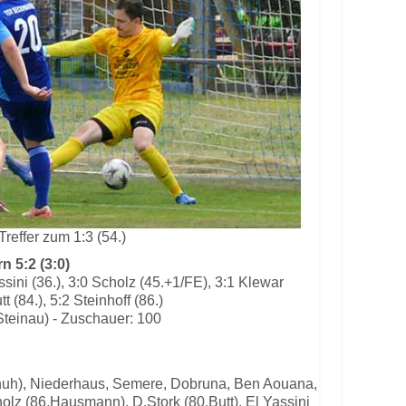
Treffer zum 1:3 (54.)
 5:2 (3:0)
assini (36.), 3:0 Scholz (45.+1/FE), 3:1 Klewar
tt (84.), 5:2 Steinhoff (86.)
Steinau) - Zuschauer: 100
chuh), Niederhaus, Semere, Dobruna, Ben Aouana,
olz (86.Hausmann), D.Stork (80.Butt), El Yassini