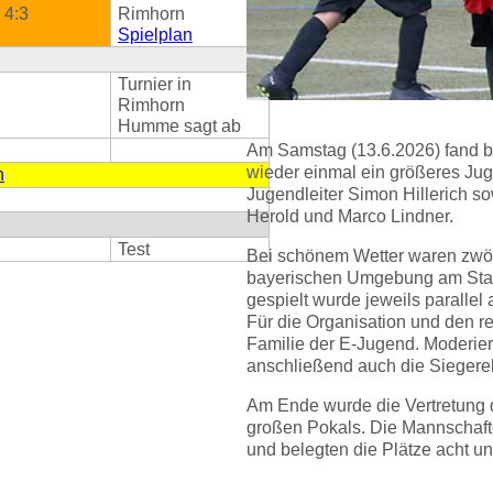
4:3
Rimhorn
Spielplan
Turnier in
Rimhorn
Humme sagt ab
Am Samstag (13.6.2026) fand 
wieder einmal ein größeres Jug
n
Jugendleiter Simon Hillerich so
Herold und Marco Lindner.
Test
Bei schönem Wetter waren zwö
bayerischen Umgebung am Start
gespielt wurde jeweils parallel
Für die Organisation und den r
Familie der E-Jugend. Moderier
anschließend auch die Sieger
Am Ende wurde die Vertretung
großen Pokals. Die Mannschafte
und belegten die Plätze acht und