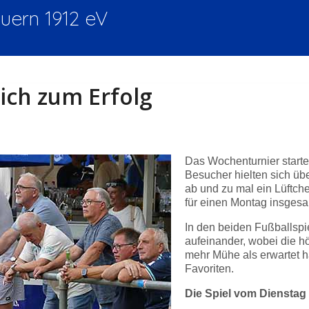
ern 1912 eV
ich zum Erfolg
Das Wochenturnier start
Besucher hielten sich üb
ab und zu mal ein Lüftche
für einen Montag insgesam
In den beiden Fußballspi
aufeinander, wobei die h
mehr Mühe als erwartet ha
Favoriten.
Die Spiel vom Dienstag