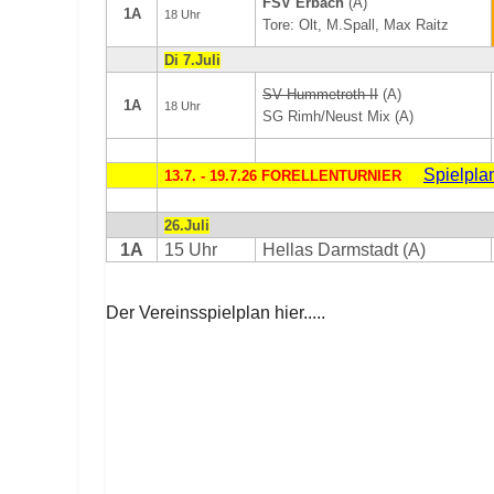
FSV Erbach
(A)
1A
18 Uhr
Tore: Olt, M.Spall, Max Raitz
Di 7.Juli
SV Hummetroth II
(A)
1A
18 Uhr
SG Rimh/Neust Mix (A)
Spielpla
13.7. - 19.7.26 FORELLENTURNIER
26.Juli
1A
15 Uhr
Hellas Darmstadt (A)
Der Vereinsspielplan hier.....