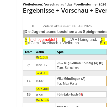
Weiterlesen: Vorschau auf das Forellenturnier 2026
Ergebnisse + Vorschau + Eve
Uli
Zuletzt aktualisiert: 06. Juli 2026
Die Jugendteams bestehen aus Spielgemeinsc
A
=
nicht gemeldet !
B
= LW + Haingrund;
C
=
D
= Gem.Lützelbach + Vielbrunn
E +
Team
Wann
Spiel
Mi 1.Juli
JSG Mlg-Grumb / Kinzig (X) (H)
C
18.30 Uhr
Tore: Schuchert
Sa 4.Juli
Vikt.Mömlingen (A)
1A
15 Uhr
Tor: Max Raitz
So 5.Juli
1B
Türk Erlenbach (
H
)
15 Uhr
Mo 6.Juli