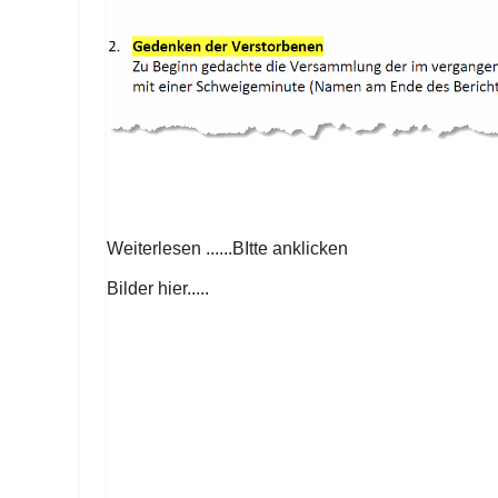
Weiterlesen ......BItte anklicken
Bilder hier.....