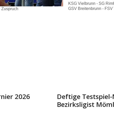
KSG Vielbrunn - SG Rimh
GSV Breitenbrunn - FSV 
n Zuspruch
rnier 2026
Deftige Testspiel
Bezirksligist Möm