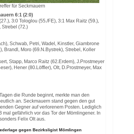
treffer für Seckmauern
uern 6:1 (2:0)
(27.), 3:0 Tologlou (55./FE), 3:1 Max Raitz (59.),
, Strebel (72.)
ach), Schwab, Petri, Wadel, Kinstler, Giambrone
, Brandl, Moro (69.N.Bystrek), Strebel, Koller
ckert, Stapp, Marco Raitz (62.Erdem), J.Prostmeyer
eser), Hener (80.Löffler), Olt, D.Prostmeyer, Max
hn Tagen die Runde beginnt, merkte man den
deutlich an. Seckmauern stand gegen den gut
lenden Gegner auf verlorenem Posten. Lediglich
3 mal gefährlich vor das Tor der Mömlingener. In
sonders Felix Olt aus.
iederlage gegen Bezirksligist Mömlingen