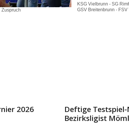
KSG Vielbrunn - SG Rimh
GSV Breitenbrunn - FSV 
n Zuspruch
rnier 2026
Deftige Testspiel
Bezirksligist Möm