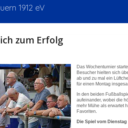
ern 1912 eV
ich zum Erfolg
Das Wochenturnier start
Besucher hielten sich üb
ab und zu mal ein Lüftche
für einen Montag insgesam
In den beiden Fußballspi
aufeinander, wobei die h
mehr Mühe als erwartet ha
Favoriten.
Die Spiel vom Dienstag