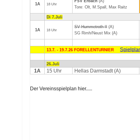
FSV Erbach
(A)
1A
18 Uhr
Tore: Olt, M.Spall, Max Raitz
Di 7.Juli
SV Hummetroth II
(A)
1A
18 Uhr
SG Rimh/Neust Mix (A)
Spielpla
13.7. - 19.7.26 FORELLENTURNIER
26.Juli
1A
15 Uhr
Hellas Darmstadt (A)
Der Vereinsspielplan hier.....