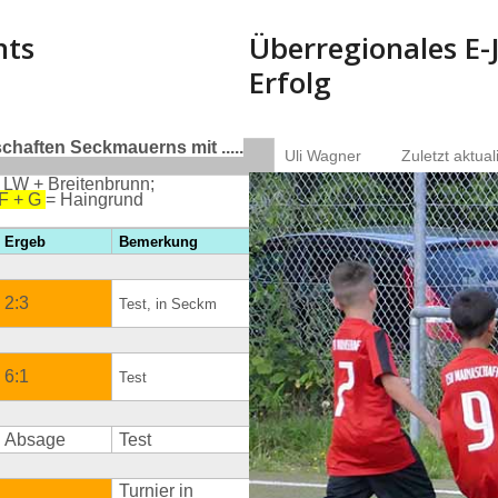
nts
Überregionales E-
Erfolg
haften Seckmauerns mit .....
Uli Wagner
Zuletzt aktual
 LW + Breitenbrunn;
 F + G
= Haingrund
Ergeb
Bemerkung
2:3
Test, in Seckm
6:1
Test
Absage
Test
Turnier in