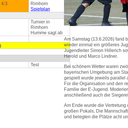
4:3
Rimhorn
Spielplan
Turnier in
Rimhorn
Humme sagt ab
Am Samstag (13.6.2026) fand 
wieder einmal ein größeres Jug
n
Jugendleiter Simon Hillerich so
Herold und Marco Lindner.
Test
Bei schönem Wetter waren zwö
bayerischen Umgebung am Start
gespielt wurde jeweils parallel
Für die Organisation und den r
Familie der E-Jugend. Moderier
anschließend auch die Sieger
Am Ende wurde die Vertretung
großen Pokals. Die Mannschafte
und belegten die Plätze acht und