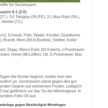
treffer für Seckmauern
uern 6:1 (2:0)
(27.), 3:0 Tologlou (55./FE), 3:1 Max Raitz (59.),
, Strebel (72.)
ach), Schwab, Petri, Wadel, Kinstler, Giambrone
, Brandl, Moro (69.N.Bystrek), Strebel, Koller
ckert, Stapp, Marco Raitz (62.Erdem), J.Prostmeyer
eser), Hener (80.Löffler), Olt, D.Prostmeyer, Max
hn Tagen die Runde beginnt, merkte man den
deutlich an. Seckmauern stand gegen den gut
lenden Gegner auf verlorenem Posten. Lediglich
3 mal gefährlich vor das Tor der Mömlingener. In
sonders Felix Olt aus.
iederlage gegen Bezirksligist Mömlingen