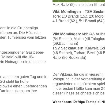
Max Raitz (8) erzielt den Ehren
Vikt. Mömlingen – TSV Seckma
Tore: 1:0 Brandl (15.), 2:0 Moro 
4:1 Brand (62.), 5:1 Brandl (64.)
 erst in die Gruppenliga
itionen an. Die Höchster
Vikt.Mömlingen
: Abb (46.Aulb
 den Turniersieg vom letzten
(64.Specht), Matko (46.Tologlou)
(69.Bachmann)
TSV Seckmauern
: Kalweit, E
 eingesprungener Gastgeber-
(46.Strebel), Tarhan, Beck (46.B
Röllfeld) will die 1B-
Raitz (80.Rudzinski)
ein Notnagel sein und seine
Der Viktoria, für die in vierze
ann an einem guten Tag und in
Vorsprung in der Vorbereitung 
SG steht für hohe
organsierten und nüchtern spie
edlowski einen überragenden
in der ersten Hälfte kam man 2-
urnier nutzen, um ihre
dieser Phase zeichnete sich be
Weiterlesen: Deftige Testspiel-N