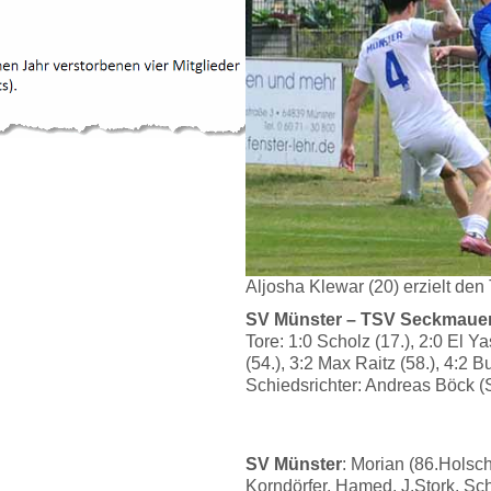
Aljosha Klewar (20) erzielt den 
SV Münster – TSV Seckmauern
Tore: 1:0 Scholz (17.), 2:0 El Y
(54.), 3:2 Max Raitz (58.), 4:2 Bu
Schiedsrichter: Andreas Böck (
SV Münster
: Morian (86.Hols
Korndörfer, Hamed, J.Stork, Sch