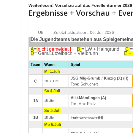
Weiterlesen: Vorschau auf das Forellenturnier 2026
Ergebnisse + Vorschau + Eve
Uli
Zuletzt aktualisiert: 06. Juli 2026
Die Jugendteams bestehen aus Spielgemeinsc
A
=
nicht gemeldet !
B
= LW + Haingrund;
C
=
D
= Gem.Lützelbach + Vielbrunn
E +
Team
Wann
Spiel
Mi 1.Juli
JSG Mlg-Grumb / Kinzig (X) (H)
C
18.30 Uhr
Tore: Schuchert
Sa 4.Juli
Vikt.Mömlingen (A)
1A
15 Uhr
Tor: Max Raitz
So 5.Juli
1B
Türk Erlenbach (
H
)
15 Uhr
Mo 6.Juli