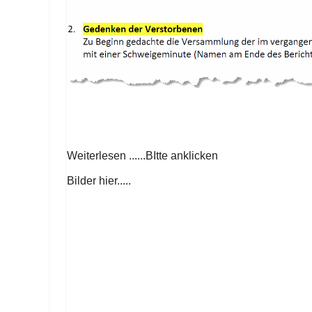
Weiterlesen ......BItte anklicken
Bilder hier.....