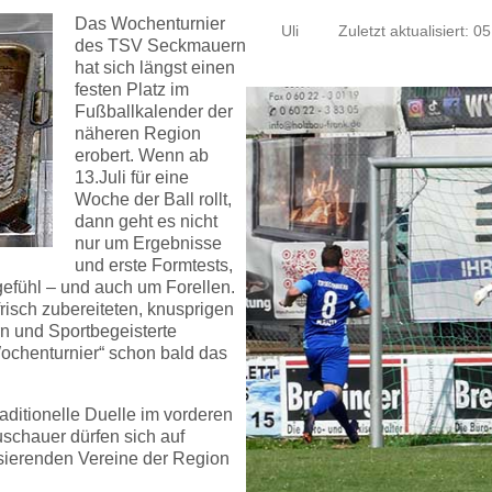
Das Wochenturnier
Uli
Zuletzt aktualisiert: 05
des TSV Seckmauern
hat sich längst einen
festen Platz im
Fußballkalender der
näheren Region
erobert. Wenn ab
13.Juli für eine
Woche der Ball rollt,
dann geht es nicht
nur um Ergebnisse
und erste Formtests,
gefühl – und auch um Forellen.
isch zubereiteten, knusprigen
rn und Sportbegeisterte
Wochenturnier“ schon bald das
raditionelle Duelle im vorderen
chauer dürfen sich auf
lisierenden Vereine der Region