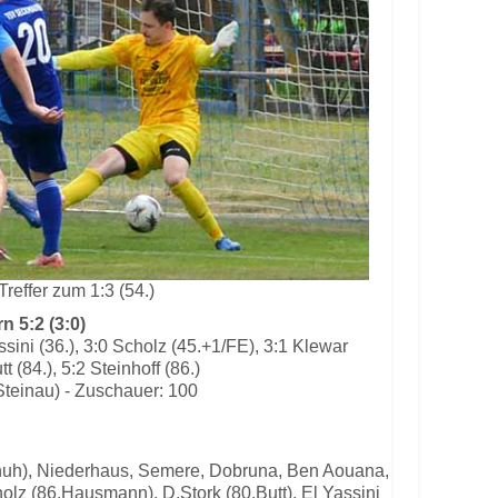
Treffer zum 1:3 (54.)
 5:2 (3:0)
assini (36.), 3:0 Scholz (45.+1/FE), 3:1 Klewar
tt (84.), 5:2 Steinhoff (86.)
Steinau) - Zuschauer: 100
chuh), Niederhaus, Semere, Dobruna, Ben Aouana,
olz (86.Hausmann), D.Stork (80.Butt), El Yassini