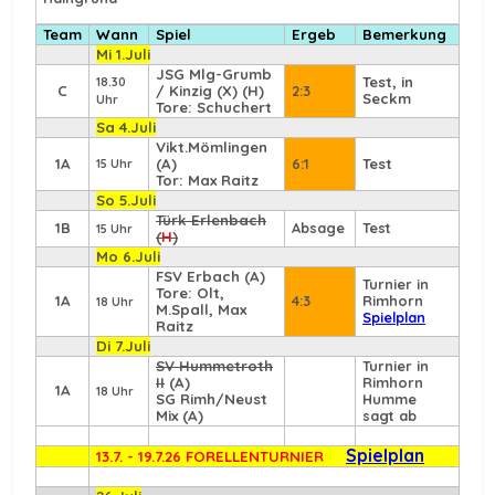
Team
Wann
Spiel
Ergeb
Bemerkung
Mi 1.Juli
JSG Mlg-Grumb
Test, in
18.30
C
/ Kinzig (X) (H)
2:3
Seckm
Uhr
Tore: Schuchert
Sa 4.Juli
Vikt.Mömlingen
1A
(A)
6:1
Test
15 Uhr
Tor: Max Raitz
So 5.Juli
Türk Erlenbach
1B
Absage
Test
15 Uhr
(
H
)
Mo 6.Juli
FSV Erbach
(A)
Turnier in
Tore: Olt,
1A
4:3
Rimhorn
18 Uhr
M.Spall, Max
Spielplan
Raitz
Di 7.Juli
SV Hummetroth
Turnier in
II
(A)
Rimhorn
1A
18 Uhr
SG Rimh/Neust
Humme
Mix (A)
sagt ab
Spielplan
13.7. - 19.7.26 FORELLENTURNIER