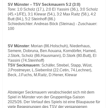
SV Münster – TSV Seckmauern 5:2 (3:0)
Tore: 1:0 Scholz (17.), 2:0 El Yassini (36.), 3:0 Scholz
(45.+1/FE), 3:1 Klewar (54.), 3:2 Max Raitz (58.), 4:2
Butt (84.), 5:2 Steinhoff (86.)
Schiedsrichter: Andreas Böck (Steinau) - Zuschauer:
100
SV Münster
: Morian (86.Holschuh), Niederhaus,
Semere, Dobruna, Ben Aouana, Korndörfer, Hamed,
J.Stork, Scholz (86.Hausmann), D.Stork (80.Butt), El
Yassini (74.Steinhoff)
TSV Seckmauern
: Schäfer, Strebel, Stapp, Wüst,
J.Prostmeyer, L.Siebenlist (22.Cetin, 74.Lechner),
Beck, J.Fuchs, M.Raitz, D.Hener, Klewar
Absteiger Seckmauern verabschiedet sich mit dem
Spiel in Münster von der Gruppenliga-Saison
2025/26. Der Verlauf des Spiels ist eine Blaupause für
viele Begegnungen des TSV der vergangenen