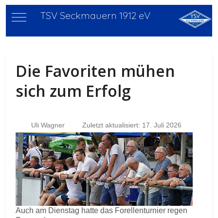
TSV Seckmauern 1912 eV
Mobile Menu Toggle
Die Favoriten mühen
sich zum Erfolg
Uli Wagner
Zuletzt aktualisiert: 17. Juli 2026
Auch am Dienstag hatte das Forellenturnier regen