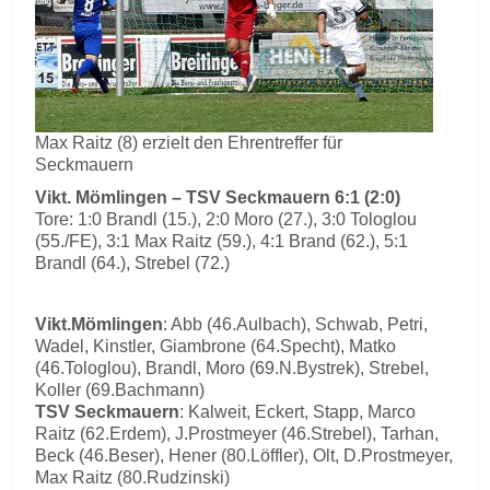
Max Raitz (8) erzielt den Ehrentreffer für
Seckmauern
Vikt. Mömlingen – TSV Seckmauern 6:1 (2:0)
Tore: 1:0 Brandl (15.), 2:0 Moro (27.), 3:0 Tologlou
(55./FE), 3:1 Max Raitz (59.), 4:1 Brand (62.), 5:1
Brandl (64.), Strebel (72.)
Vikt.Mömlingen
: Abb (46.Aulbach), Schwab, Petri,
Wadel, Kinstler, Giambrone (64.Specht), Matko
(46.Tologlou), Brandl, Moro (69.N.Bystrek), Strebel,
Koller (69.Bachmann)
TSV Seckmauern
: Kalweit, Eckert, Stapp, Marco
Raitz (62.Erdem), J.Prostmeyer (46.Strebel), Tarhan,
Beck (46.Beser), Hener (80.Löffler), Olt, D.Prostmeyer,
Max Raitz (80.Rudzinski)