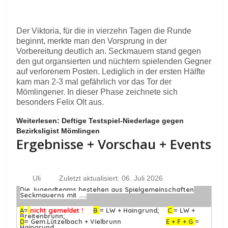
Der Viktoria, für die in vierzehn Tagen die Runde
beginnt, merkte man den Vorsprung in der
Vorbereitung deutlich an. Seckmauern stand gegen
den gut organsierten und nüchtern spielenden Gegner
auf verlorenem Posten. Lediglich in der ersten Hälfte
kam man 2-3 mal gefährlich vor das Tor der
Mömlingener. In dieser Phase zeichnete sich
besonders Felix Olt aus.
Weiterlesen: Deftige Testspiel-Niederlage gegen
Bezirksligist Mömlingen
Ergebnisse + Vorschau + Events
Uli
Zuletzt aktualisiert: 06. Juli 2026
Die Jugendteams bestehen aus Spielgemeinschaften
Seckmauerns mit .....
A
=
nicht gemeldet !
B
= LW + Haingrund;
C
= LW +
Breitenbrunn;
D
= Gem.Lützelbach + Vielbrunn
E + F + G
=
Haingrund