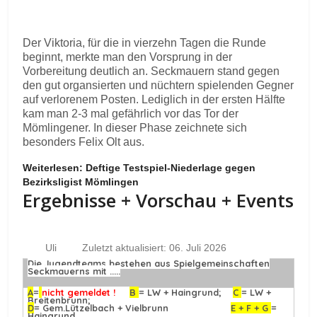
Der Viktoria, für die in vierzehn Tagen die Runde
beginnt, merkte man den Vorsprung in der
Vorbereitung deutlich an. Seckmauern stand gegen
den gut organsierten und nüchtern spielenden Gegner
auf verlorenem Posten. Lediglich in der ersten Hälfte
kam man 2-3 mal gefährlich vor das Tor der
Mömlingener. In dieser Phase zeichnete sich
besonders Felix Olt aus.
Weiterlesen: Deftige Testspiel-Niederlage gegen
Bezirksligist Mömlingen
Ergebnisse + Vorschau + Events
Uli
Zuletzt aktualisiert: 06. Juli 2026
Die Jugendteams bestehen aus Spielgemeinschaften
Seckmauerns mit .....
A
=
nicht gemeldet !
B
= LW + Haingrund;
C
= LW +
Breitenbrunn;
D
= Gem.Lützelbach + Vielbrunn
E + F + G
=
Haingrund