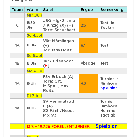
Team
Wann
Spiel
Ergeb
Bemerkung
Mi 1.Juli
JSG Mlg-Grumb
Test, in
18.30
C
/ Kinzig (X) (H)
2:3
Seckm
Uhr
Tore: Schuchert
Sa 4.Juli
Vikt.Mömlingen
1A
(A)
6:1
Test
15 Uhr
Tor: Max Raitz
So 5.Juli
Türk Erlenbach
1B
Absage
Test
15 Uhr
(
H
)
Mo 6.Juli
FSV Erbach
(A)
Turnier in
Tore: Olt,
1A
4:3
Rimhorn
18 Uhr
M.Spall, Max
Spielplan
Raitz
Di 7.Juli
SV Hummetroth
Turnier in
II
(A)
Rimhorn
1A
18 Uhr
SG Rimh/Neust
Humme
Mix (A)
sagt ab
Spielplan
13.7. - 19.7.26 FORELLENTURNIER