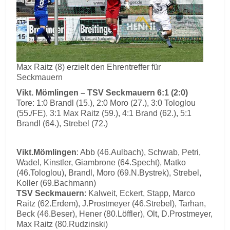
Max Raitz (8) erzielt den Ehrentreffer für
Seckmauern
Vikt. Mömlingen – TSV Seckmauern 6:1 (2:0)
Tore: 1:0 Brandl (15.), 2:0 Moro (27.), 3:0 Tologlou
(55./FE), 3:1 Max Raitz (59.), 4:1 Brand (62.), 5:1
Brandl (64.), Strebel (72.)
Vikt.Mömlingen
: Abb (46.Aulbach), Schwab, Petri,
Wadel, Kinstler, Giambrone (64.Specht), Matko
(46.Tologlou), Brandl, Moro (69.N.Bystrek), Strebel,
Koller (69.Bachmann)
TSV Seckmauern
: Kalweit, Eckert, Stapp, Marco
Raitz (62.Erdem), J.Prostmeyer (46.Strebel), Tarhan,
Beck (46.Beser), Hener (80.Löffler), Olt, D.Prostmeyer,
Max Raitz (80.Rudzinski)