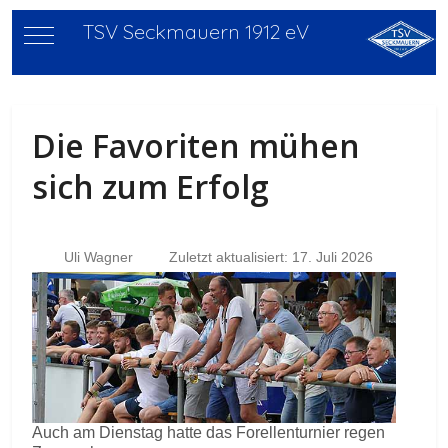
TSV Seckmauern 1912 eV
Mobile Menu Toggle
Die Favoriten mühen
sich zum Erfolg
Uli Wagner
Zuletzt aktualisiert: 17. Juli 2026
Auch am Dienstag hatte das Forellenturnier regen