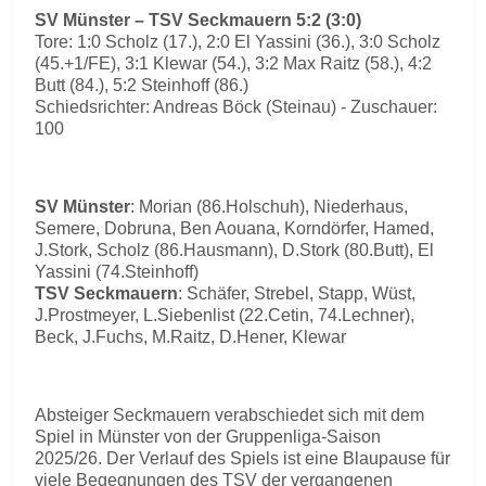
SV Münster – TSV Seckmauern 5:2 (3:0)
Tore: 1:0 Scholz (17.), 2:0 El Yassini (36.), 3:0 Scholz
(45.+1/FE), 3:1 Klewar (54.), 3:2 Max Raitz (58.), 4:2
Butt (84.), 5:2 Steinhoff (86.)
Schiedsrichter: Andreas Böck (Steinau) - Zuschauer:
100
SV Münster
: Morian (86.Holschuh), Niederhaus,
Semere, Dobruna, Ben Aouana, Korndörfer, Hamed,
J.Stork, Scholz (86.Hausmann), D.Stork (80.Butt), El
Yassini (74.Steinhoff)
TSV Seckmauern
: Schäfer, Strebel, Stapp, Wüst,
J.Prostmeyer, L.Siebenlist (22.Cetin, 74.Lechner),
Beck, J.Fuchs, M.Raitz, D.Hener, Klewar
Absteiger Seckmauern verabschiedet sich mit dem
Spiel in Münster von der Gruppenliga-Saison
2025/26. Der Verlauf des Spiels ist eine Blaupause für
viele Begegnungen des TSV der vergangenen